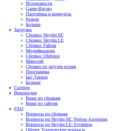
Игроновости
Game-Взгляд
Партнёрка и конкурсы
Разное
Больше
Загрузки
Сборки: Skyrim SE
Сборки: Skyrim LE
Сборки: Fallout
Модификации
Сборки: Oblivion
Minecraft
Сборки по другим играм
Программы
Баг-Трекер
Больше
Галерея
Википедия
Вики по сборкам
Вики по сайтам
FAQ
Вопросы по сборкам
Вопросы по Skyrim SE: Nolvus Ascension
Вопросы по Skyrim LE: Evolution
Общие Технические вопросы