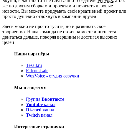
Skyrim, в частности The Last Dark от создателя
Pet9948
, а так
же по другим сборкам и проектам и почитать игровые
новости. Вы можете придумать свой креативный проект или
просто душевно отдохнуть в компании друзей.
Здесь можно не просто тусить, но и развивать свое
творчество. Наша команда не стоит на месте и пытается
двигаться дальше, покоряя вершины и достигая высоких
целей
Наши партнёры
Tesall.ru
Falcon-Lair
WuzVoice - студия озвучки
Мы в соцсетях
Группа
Вконтакте
Youtube
канал
Discord
канал
Twitch
канал
Интересные странички