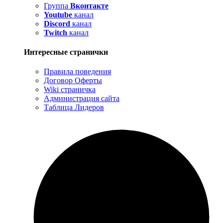
Группа
Вконтакте
Youtube
канал
Discord
канал
Twitch
канал
Интересные странички
Правила поведения
Договор Оферты
Wiki страничка
Администрация сайта
Таблица Лидеров