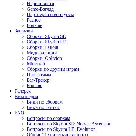
Игроновости
Game-Взгляд
Партнёрка и конкурсы
Разное
Больше
Загрузки
Сборки: Skyrim SE
Сборки: Skyrim LE
Сборки: Fallout
Модификации
Сборки: Oblivion
Minecraft
Сборки по другим играм
Программы
Баг-Трекер
Больше
Галерея
Википедия
Вики по сборкам
Вики по сайтам
FAQ
Вопросы по сборкам
Вопросы по Skyrim SE: Nolvus Ascension
Вопросы по Skyrim LE: Evolution
Общие Технические вопросы