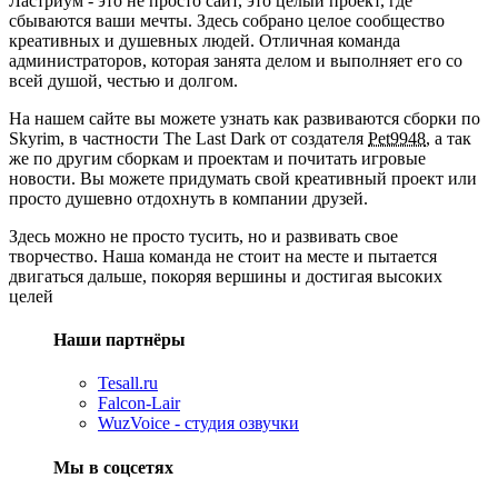
Ластриум - это не просто сайт, это целый проект, где
сбываются ваши мечты. Здесь собрано целое сообщество
креативных и душевных людей. Отличная команда
администраторов, которая занята делом и выполняет его со
всей душой, честью и долгом.
На нашем сайте вы можете узнать как развиваются сборки по
Skyrim, в частности The Last Dark от создателя
Pet9948
, а так
же по другим сборкам и проектам и почитать игровые
новости. Вы можете придумать свой креативный проект или
просто душевно отдохнуть в компании друзей.
Здесь можно не просто тусить, но и развивать свое
творчество. Наша команда не стоит на месте и пытается
двигаться дальше, покоряя вершины и достигая высоких
целей
Наши партнёры
Tesall.ru
Falcon-Lair
WuzVoice - студия озвучки
Мы в соцсетях