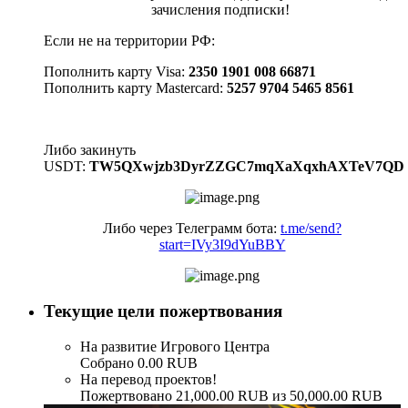
зачисления подписки!
Если не на территории РФ:
Пополнить карту Visa:
2350 1901 008 66871
Пополнить карту Mastercard:
5257 9704 5465 8561
Либо закинуть
USDT:
TW5QXwjzb3DyrZZGC7mqXaXqxhAXTeV7QD
Либо через Телеграмм бота:
t.me/send?
start=IVy3I9dYuBBY
Текущие цели пожертвования
На развитие Игрового Центра
Собрано 0.00 RUB
На перевод проектов!
Пожертвовано 21,000.00 RUB из 50,000.00 RUB