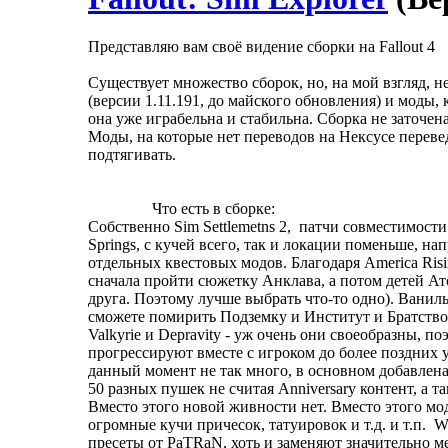
Представляю вам своё видение сборки на Fallout 4
Существует множество сборок, но, на мой взгляд, не
(версии 1.11.191, до майского обновления) и моды,
она уже играбельна и стабильна. Сборка не заточен
Моды, на которые нет переводов на Нексусе переве
подтягивать.
Что есть в сборке:
Собственно Sim Settlemetns 2, патчи совместимости 
Springs, с кучей всего, так и локации поменьше, н
отдельных квестовых модов. Благодаря America Risi
сначала пройти сюжетку Анклава, а потом детей Ато
друга. Поэтому лучше выбрать что-то одно). Ваниль
сможете помирить Подземку и Институт и Братство. 
Valkyrie и Depravity - уж очень они своеобразны,
прогрессируют вместе с игроком до более поздних 
данный момент не так много, в основном добавлена
50 разных пушек не считая Anniversary контент, а т
Вместо этого новой живности нет. Вместо этого мо
огромные кучи причесок, татуировок и т.д. и т.п. 
пресеты от PaTRaN, хоть и заменяют значительно ме