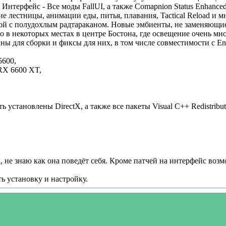
нтерфейс - Все моды FallUI, а также Comapnion Status Enhance
лестницы, анимации еды, питья, плавания, Tactical Reload и мн
бой с полудохлым радтараканом. Новые эмбиенты, не заменяющи
но в некоторых местах в центре Бостона, где освещение очень мн
ы для сборки и фиксы для них, в том числе совместимости с Enh
5600,
X 6600 XT,
тановлены DirectX, а также все пакеты Visual C++ Redistribut
k, не знаю как она поведёт себя. Кроме патчей на интерфейс воз
ь установку и настройку.