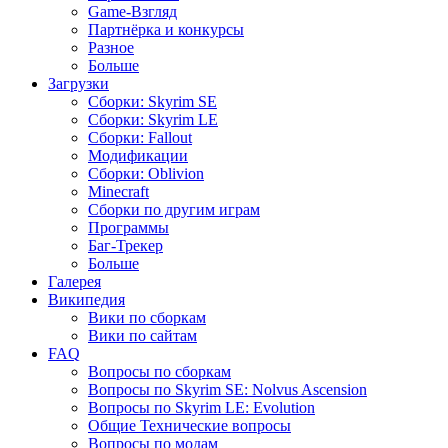
Game-Взгляд
Партнёрка и конкурсы
Разное
Больше
Загрузки
Сборки: Skyrim SE
Сборки: Skyrim LE
Сборки: Fallout
Модификации
Сборки: Oblivion
Minecraft
Сборки по другим играм
Программы
Баг-Трекер
Больше
Галерея
Википедия
Вики по сборкам
Вики по сайтам
FAQ
Вопросы по сборкам
Вопросы по Skyrim SE: Nolvus Ascension
Вопросы по Skyrim LE: Evolution
Общие Технические вопросы
Вопросы по модам