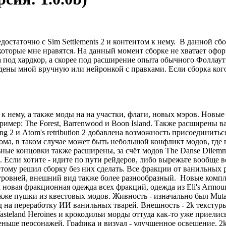
достаточно с Sim Settlements 2 и контентом к нему. В данной сбор
 которые мне нравятся. На данный момент сборке не хватает офор
а под хардкор, а скорее под расширение опыта обычного Фоллаут 
дены мной вручную или нейронкой с правками. Если сборка кого-
к нему, а также моды на на участки, флаги, новых мэров. Новые л
апример: The Forest, Barrenwood и Boon Island. Также расширен
ng 2 и Atom's retribution 2 добавлена возможность присоединит
ма, в таком случае может быть небольшой конфликт модов, где в
ные концовки также расширены, за счёт модов The Danse Dilemma
Если хотите - идите по пути рейдеров, либо вырежьте вообще все
 поэтому решил сборку без них сделать. Все фракции от ванильн
уровней, внешний вид также более разнообразный. Новые компле
 новая фракционная одежда всех фракций, одежда из Eli's Armou
акже пушки из квестовых модов. Живность - изначально был Mutan
д на переработку ИИ ванильных тварей. Внешность - 2k текстур
Wasteland Heroines и крокодильи морды оттуда как-то уже приели
ньше персонажей. Графика и визуал - улучшенное освещение, 2k 