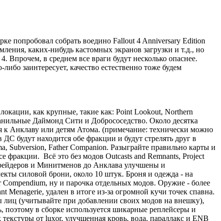
ке попробовал собрать воедино Fallout 4 Anniversary Edition
мления, каких-нибудь кастомных экранов загрузки и т.д., но
4. Впрочем, в среднем все враги будут несколько опаснее.
либо заинтересует, качество естественно тоже будем
окации, как крупные, такие как: Point Lookout, Northern
ы ванильные Даймонд Сити и Добрососедство. Около десятка
ься к Анклаву или детям Атома. (примечание: технически можно
 ДС будут находится обе фракции и будут стрелять друг в
, Subversion, Father Companion. Разыграйте правильно карты и
 фракции. Всё это без модов Outcasts and Remnants, Project
ых рейдеров и Минитменов до Анклава улучшены и
кты силовой брони, около 10 штук. Броня и одежда - на
r Compendium, ну и парочка отдельных модов. Оружие - более
t Menagerie, удален в итоге из-за огромной кучи точек спавна.
ы лиц (учитывайте при добавлении своих модов на внешку),
сь, поэтому в сборке используется шикарные реплейсеры и
текстуры от luxor, улучшенная кровь, вода, параллакс и ENB