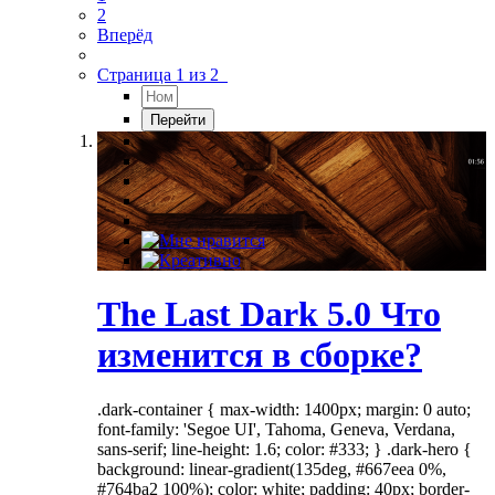
2
Вперёд
Страница 1 из 2
The Last Dark 5.0 Что
изменится в сборке?
.dark-container { max-width: 1400px; margin: 0 auto;
font-family: 'Segoe UI', Tahoma, Geneva, Verdana,
sans-serif; line-height: 1.6; color: #333; } .dark-hero {
background: linear-gradient(135deg, #667eea 0%,
#764ba2 100%); color: white; padding: 40px; border-