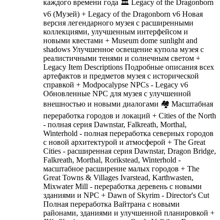
каждого времени года 🏛️ Legacy of the Dragonborn
v6 (Музей) + Legacy of the Dragonborn v6 Новая
версия легендарного музея с расширенными
коллекциями, улучшенным интерфейсом и
новыми квестами + Museum dome sunlight and
shadows Улучшенное освещение купола музея с
реалистичными тенями и солнечным светом +
Legacy Item Descriptions Подробные описания всех
артефактов и предметов музея с исторической
справкой + Modpocalypse NPCs - Legacy v6
Обновленные NPC для музея с улучшенной
внешностью и новыми диалогами 🏘️ Масштабная
переработка городов и локаций + Cities of the North
- полная серия Dawnstar, Falkreath, Morthal,
Winterhold - полная переработка северных городов
с новой архитектурой и атмосферой + The Great
Cities - расширенная серия Dawnstar, Dragon Bridge,
Falkreath, Morthal, Rorikstead, Winterhold -
масштабное расширение малых городов + The
Great Towns & Villages Ivarstead, Karthwasten,
Mixwater Mill - переработка деревень с новыми
зданиями и NPC + Dawn of Skyrim - Director's Cut
Полная переработка Вайтрана с новыми
районами, зданиями и улучшенной планировкой +