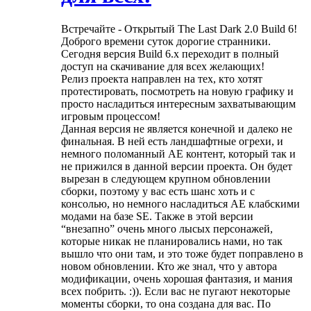
Встречайте - Открытый The Last Dark 2.0 Build 6!
Доброго времени суток дорогие странники.
Сегодня версия Build 6.x переходит в полный
доступ на скачивание для всех желающих!
Релиз проекта направлен на тех, кто хотят
протестировать, посмотреть на новую графику и
просто насладиться интересным захватывающим
игровым процессом!
Данная версия не является конечной и далеко не
финальная. В ней есть ландшафтные огрехи, и
немного поломанный AE контент, который так и
не прижился в данной версии проекта. Он будет
вырезан в следующем крупном обновлении
сборки, поэтому у вас есть шанс хоть и с
консолью, но немного насладиться AE клабскими
модами на базе SE. Также в этой версии
“внезапно” очень много лысых персонажей,
которые никак не планировались нами, но так
вышло что они там, и это тоже будет поправлено в
новом обновлении. Кто же знал, что у автора
модификации, очень хорошая фантазия, и мания
всех побрить. :)). Если вас не пугают некоторые
моменты сборки, то она создана для вас. По