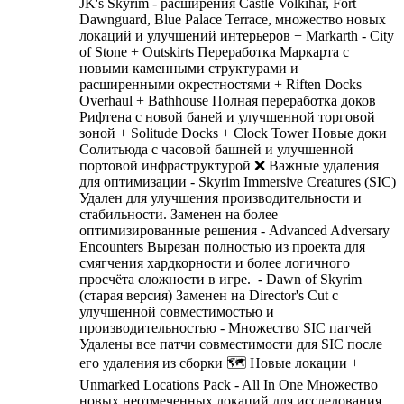
JK's Skyrim - расширения Castle Volkihar, Fort
Dawnguard, Blue Palace Terrace, множество новых
локаций и улучшений интерьеров + Markarth - City
of Stone + Outskirts Переработка Маркарта с
новыми каменными структурами и
расширенными окрестностями + Riften Docks
Overhaul + Bathhouse Полная переработка доков
Рифтена с новой баней и улучшенной торговой
зоной + Solitude Docks + Clock Tower Новые доки
Солитьюда с часовой башней и улучшенной
портовой инфраструктурой ❌ Важные удаления
для оптимизации - Skyrim Immersive Creatures (SIC)
Удален для улучшения производительности и
стабильности. Заменен на более
оптимизированные решения - Advanced Adversary
Encounters Вырезан полностью из проекта для
смягчения хардкорности и более логичного
просчёта сложности в игре. - Dawn of Skyrim
(старая версия) Заменен на Director's Cut с
улучшенной совместимостью и
производительностью - Множество SIC патчей
Удалены все патчи совместимости для SIC после
его удаления из сборки 🗺️ Новые локации +
Unmarked Locations Pack - All In One Множество
новых неотмеченных локаций для исследования