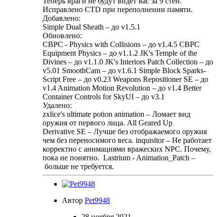
Теперь враги не будут видет вас за 9 стен.
Исправлено CTD при переполнении памяти.
Добавлено:
Simple Dual Sheath – до v1.5.1
Обновлено:
CBPC - Physics with Collisions – до v1.4.5 CBPC
Equipment Physics – до v1.1.2 JK's Temple of the
Divines – до v1.1.0 JK's Interiors Patch Collection – до
v5.01 SmoothCam – до v1.6.1 Simple Block Sparks-
Script Free – до v0.23 Weapons Repositioner SE – до
v1.4 Animation Motion Revolution – до v1.4 Better
Container Controls for SkyUI – до v3.1
Удалено:
zxlice's ultimate potion animation – Ломает вид
оружия от первого лица. All Geared Up
Derivative SE – Лучше без отображаемого оружия
чем без переносимого веса. inquisitor – Не работает
корректно с анимациями вражеских NPC. Почему,
пока не понятно. Lastrium - Animation_Patch –
больше не требуется.
Автор
Pet9948
28 ноября 2021