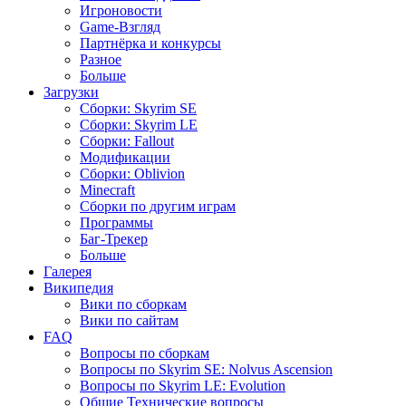
Игроновости
Game-Взгляд
Партнёрка и конкурсы
Разное
Больше
Загрузки
Сборки: Skyrim SE
Сборки: Skyrim LE
Сборки: Fallout
Модификации
Сборки: Oblivion
Minecraft
Сборки по другим играм
Программы
Баг-Трекер
Больше
Галерея
Википедия
Вики по сборкам
Вики по сайтам
FAQ
Вопросы по сборкам
Вопросы по Skyrim SE: Nolvus Ascension
Вопросы по Skyrim LE: Evolution
Общие Технические вопросы