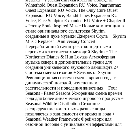
Winterhold Quest Expansion RU Voice, Paarthurnax
Quest Expansion RU Voice, The Only Cure Quest
Expansion RU Voice, Bandit Lines Expansion RU
Voice, Face Sculptor Expanded RU Voice + Chapter II
- Jeremy Soule Inspired Music Новые композиции в
стиле оригинального саундтрека Skyrim,
созданные в духе музыки Джереми Соула + Skyrim
Music Replacer - Anniversary Concert
Переработанный саундтрек с концертными
версиями классических мелодий Skyrim + The
Northerner Diaries & Hun Lovaas Атмосферная
музыка севера и дополнительные треки для
создания уникального звукового ландшафта 🌿
Система смены сезонов + Seasons of Skyrim
Революционная система смены времен года с
динамической погодой, изменением
растительности и поведения животных + Four
Seasons - Faster Seasons Ускоренная смена времен
года для более динамичного игрового процесса +
Seasonal Wildlife Distribution Сезонное
распределение животных - разные виды
появляются в зависимости от времени года +
Seasonal Weather Framework Фреймворк для
сезонной погоды с уникальными эффектами для