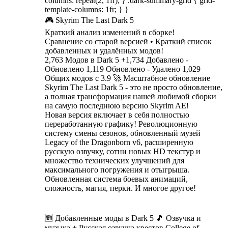
columns: repeat(2, 1fr); } .dark-summary-grid { grid-
template-columns: 1fr; } }
🎮 Skyrim The Last Dark 5
Краткий анализ изменений в сборке!
Сравнение со старой версией • Краткий список
добавленных и удалённых модов!
2,763 Модов в Dark 5 +1,734 Добавлено -
Обновлено 1,119 Обновлено - Удалено 1,029
Общих модов с 3.9 🚀 Масштабное обновление
Skyrim The Last Dark 5 - это не просто обновление,
а полная трансформация нашей любимой сборки
на самую последнюю версию Skyrim AE!
Новая версия включает в себя полностью
переработанную графику! Революционную
систему смены сезонов, обновленный музей
Legacy of the Dragonborn v6, расширенную
русскую озвучку, сотни новых HD текстур и
множество технических улучшений для
максимального погружения и отыгрыша.
Обновленная система боевых анимаций,
сложность, магия, перки. И многое другое!
🆕 Добавленные моды в Dark 5 🎵 Озвучка и
музыка + Русская озвучка квестов College of