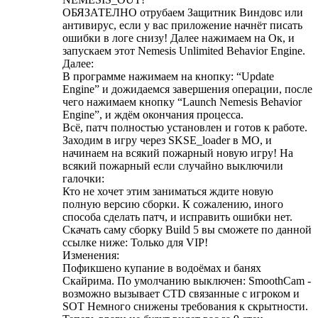
ОБЯЗАТЕЛНО отрубаем Защитник Виндовс или
антивирус, если у вас приложение начнёт писать
ошибки в логе снизу! Далее нажимаем на Ок, и
запускаем этот Nemesis Unlimited Behavior Engine.
Далее:
В программе нажимаем на кнопку: “Update
Engine” и дожидаемся завершения операции, после
чего нажимаем кнопку “Launch Nemesis Behavior
Engine”, и ждём окончания процесса.
Всё, патч полностью установлен и готов к работе.
Заходим в игру через SKSE_loader в МО, и
начинаем на всякий пожарный новую игру! На
всякий пожарный если случайно выключили
галочки:
Кто не хочет этим заниматься ждите новую
полную версию сборки. К сожалению, иного
способа сделать патч, и исправить ошибки нет.
Скачать саму сборку Build 5 вы сможете по данной
ссылке ниже: Только для VIP!
Изменения:
Пофикшено купание в водоёмах и банях
Скайрима. По умолчанию выключен: SmoothCam -
возможно вызывает CTD связанные с игроком и
SOT Немного снижены требования к скрытности.