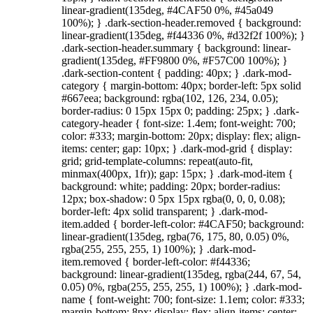
linear-gradient(135deg, #4CAF50 0%, #45a049
100%); } .dark-section-header.removed { background:
linear-gradient(135deg, #f44336 0%, #d32f2f 100%); }
.dark-section-header.summary { background: linear-
gradient(135deg, #FF9800 0%, #F57C00 100%); }
.dark-section-content { padding: 40px; } .dark-mod-
category { margin-bottom: 40px; border-left: 5px solid
#667eea; background: rgba(102, 126, 234, 0.05);
border-radius: 0 15px 15px 0; padding: 25px; } .dark-
category-header { font-size: 1.4em; font-weight: 700;
color: #333; margin-bottom: 20px; display: flex; align-
items: center; gap: 10px; } .dark-mod-grid { display:
grid; grid-template-columns: repeat(auto-fit,
minmax(400px, 1fr)); gap: 15px; } .dark-mod-item {
background: white; padding: 20px; border-radius:
12px; box-shadow: 0 5px 15px rgba(0, 0, 0, 0.08);
border-left: 4px solid transparent; } .dark-mod-
item.added { border-left-color: #4CAF50; background:
linear-gradient(135deg, rgba(76, 175, 80, 0.05) 0%,
rgba(255, 255, 255, 1) 100%); } .dark-mod-
item.removed { border-left-color: #f44336;
background: linear-gradient(135deg, rgba(244, 67, 54,
0.05) 0%, rgba(255, 255, 255, 1) 100%); } .dark-mod-
name { font-weight: 700; font-size: 1.1em; color: #333;
margin-bottom: 8px; display: flex; align-items: center;