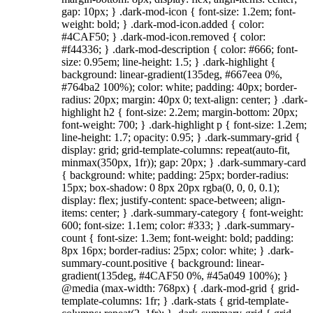
gap: 10px; } .dark-mod-icon { font-size: 1.2em; font-
weight: bold; } .dark-mod-icon.added { color:
#4CAF50; } .dark-mod-icon.removed { color:
#f44336; } .dark-mod-description { color: #666; font-
size: 0.95em; line-height: 1.5; } .dark-highlight {
background: linear-gradient(135deg, #667eea 0%,
#764ba2 100%); color: white; padding: 40px; border-
radius: 20px; margin: 40px 0; text-align: center; } .dark-
highlight h2 { font-size: 2.2em; margin-bottom: 20px;
font-weight: 700; } .dark-highlight p { font-size: 1.2em;
line-height: 1.7; opacity: 0.95; } .dark-summary-grid {
display: grid; grid-template-columns: repeat(auto-fit,
minmax(350px, 1fr)); gap: 20px; } .dark-summary-card
{ background: white; padding: 25px; border-radius:
15px; box-shadow: 0 8px 20px rgba(0, 0, 0, 0.1);
display: flex; justify-content: space-between; align-
items: center; } .dark-summary-category { font-weight:
600; font-size: 1.1em; color: #333; } .dark-summary-
count { font-size: 1.3em; font-weight: bold; padding:
8px 16px; border-radius: 25px; color: white; } .dark-
summary-count.positive { background: linear-
gradient(135deg, #4CAF50 0%, #45a049 100%); }
@media (max-width: 768px) { .dark-mod-grid { grid-
template-columns: 1fr; } .dark-stats { grid-template-