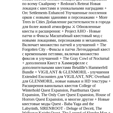
по всему Скайриму + Redoran's Retreat Новая
локация с квестами и уникальными наградами +
Orc Settlements Enhanced Улучшенные поселения
орков с новыми зданиями и персонажами + More
Trees in Cities Добавление растительности в города
для более живой атмосферы ⚔️ Обновленные
квесты и расширения: + Project AHO - Новые
патчи и Фиксы Масштабный квестовый мод с
новыми локациями, персонажами и механиками.
Включает множество патчей и улучшений + The
Forgotten City - Фиксы и патчи Легендарный квест
с временными петлями, включая множество
фиксов и улучшений + The Gray Cowl of Nocturnal
+ дополнения Квест в Хаммерфелле с
дополнительными квестами Betalille's Hammerfell
Bundle + VIGILANT & GLENMORIL - улучшения
Extended Encounters для VIGILANT, NPC Overhaul
для GLENMORIL, новые навыки и HD текстуры +
Расширения ванильных квестов College of
Winterhold Quest Expansion, Paarthurnax Quest
Expansion, The Only Cure Quest Expansion, House of
Horrors Quest Expansion, и многие другие + Новые
квестовые моды Quest - Baba Yaga and the
Labyrinth, SIRENROOT - Deluge of Deceit, The
Welkynar Knight Quest, The Legend of Slender Man +