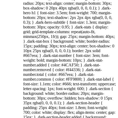
radius: 20px; text-align: center; margin-bottom: 30px;
box-shadow: 0 20px 40px rgba(0, 0, 0, 0.1); } .dark-
hero h1 { font-size: 3.5em; font-weight: 700; margin-
bottom: 20px; text-shadow: 2px 2px 4px rgba(0, 0, 0,
0.3); } .dark-hero-subtitle { font-size: 1.3em; margin-
bottom: 30px; opacity: 0.95; } .dark-stats { display:
grid; grid-template-columns: repeat(auto-fit,
minmax(250px, 1fr)); gap: 25px; margin-bottom: 40px;
} .dark-stat-box { background: white; border-radius:
15px; padding: 30px; text-align: center; box-shadow: 0
10px 25px rgba(0, 0, 0, 0.1); border: 2px solid
#667eea; } .dark-stat-number { font-size: 3em; font-
weight: bold; margin-bottom: 10px; } .dark-stat-
number.added { color: #4CAF50; } .dark-stat-
number.removed { color: #f44336; } .dark-stat-
number.total { color: #667eea; } .dark-stat-
number.common { color: #FF9800; } .dark-stat-label {
font-size: 1.1em; color: #666; text-transform: uppercase;
letter-spacing: 1px; font-weight: 600; } .dark-section {
background: white; border-radius: 20px; margin-
bottom: 30px; overflow: hidden; box-shadow: 0 15px
35px rgba(0, 0, 0, 0.1); } .dark-section-header {
padding: 25px 40px; font-size: 1.8em; font-weight:
700; color: white; display: flex; align-items: center; gap:
15px; } .dark-section-header.added { background: