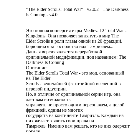
"The Elder Scrolls: Total War" - v2.0.2 - The Darkness
Is Coming - v4.0
Это полная конверсия игры Medieval 2 Total War -
Kingdoms. Она позволяет заглянуть в мир The
Elder Sсrolls в роли главы одной из 20 фракций,
борющихся за господство над Тамриэлем...
Данная версия является переработкой
оригинальной модификации, под названием: The
Darkness Is Coming
Описание:
The Elder Scrolls Total War - это мод, основанный
на The Elder
Scrolls - величайшей фэнтезийной вселенной в
игровой индустрии.
Но, в отличие от оригинальной серии игр, она
дает вам возможность
управлять не просто одним персонажем, а целой
фракцией, одним из многих
государств на континенте Тамриэль. Каждый из
них желает заявить свои права на
Тамриэль. Именно вам решать, кто из них одержит
победу.