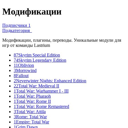
Модификации
Подписчики
1
Подкатегория
Модификации, плагины, переводы. Уникальные модули для
игр от команды Lastrium
87
Skyrim Special Edition
74
Skyrim Legendary Edition
11
Oblivion
3
Morrowind
8
Fallout
2
Neverwinter Nights: Enhanced Edition
22
Total War: Medieval II
1
Total War: Warhammer I - III
1
Total War: Pharaoh
1
Total War: Rome II
1
Total War: Rome Remastered
3
Total War: Attila
3
Rome: Total War
1
Empire: Total War
1
Grim Dawn