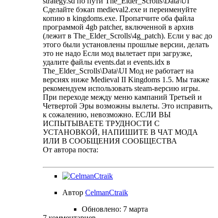
strategy.sd по пути The_Elder_Scrolls\Data\UI
Сделайте бэкап medieval2.exe и переименуйте
копию в kingdoms.exe. Пропатчите оба файла
программой 4gb patcher, включенной в архив
(лежит в The_Elder_Scrolls\4g_patch). Если у вас до
этого были установлены прошлые версии, делать
это не надо Если мод вылетает при загрузке,
удалите файлы events.dat и events.idx в
The_Elder_Scrolls\Data\UI Мод не работает на
версиях ниже Medieval II Kingdoms 1.5. Мы также
рекомендуем использовать steam-версию игры.
При переходе между меню кампаний Третьей и
Четвертой Эры возможны вылеты. Это исправить,
к сожалению, невозможно. ЕСЛИ ВЫ
ИСПЫТЫВАЕТЕ ТРУДНОСТИ С
УСТАНОВКОЙ, НАПИШИТЕ В ЧАТ МОДА
ИЛИ В СООБЩЕНИЯ СООБЩЕСТВА
От автора поста:
Автор
CelmanCtraik
Обновлено:
7 марта
7 комментариев