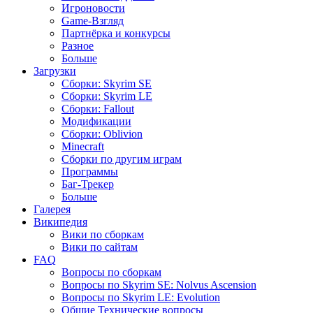
Игроновости
Game-Взгляд
Партнёрка и конкурсы
Разное
Больше
Загрузки
Сборки: Skyrim SE
Сборки: Skyrim LE
Сборки: Fallout
Модификации
Сборки: Oblivion
Minecraft
Сборки по другим играм
Программы
Баг-Трекер
Больше
Галерея
Википедия
Вики по сборкам
Вики по сайтам
FAQ
Вопросы по сборкам
Вопросы по Skyrim SE: Nolvus Ascension
Вопросы по Skyrim LE: Evolution
Общие Технические вопросы