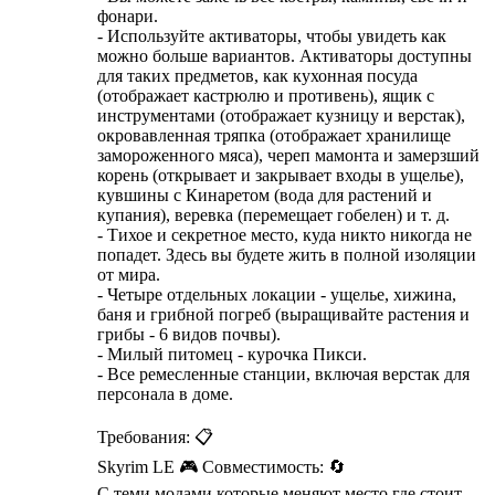
фонари.
- Используйте активаторы, чтобы увидеть как
можно больше вариантов. Активаторы доступны
для таких предметов, как кухонная посуда
(отображает кастрюлю и противень), ящик с
инструментами (отображает кузницу и верстак),
окровавленная тряпка (отображает хранилище
замороженного мяса), череп мамонта и замерзший
корень (открывает и закрывает входы в ущелье),
кувшины с Кинаретом (вода для растений и
купания), веревка (перемещает гобелен) и т. д.
- Тихое и секретное место, куда никто никогда не
попадет. Здесь вы будете жить в полной изоляции
от мира.
- Четыре отдельных локации - ущелье, хижина,
баня и грибной погреб (выращивайте растения и
грибы - 6 видов почвы).
- Милый питомец - курочка Пикси.
- Все ремесленные станции, включая верстак для
персонала в доме.
Требования: 📋
Skyrim LE 🎮 Совместимость: 🔄
C теми модами которые меняют место где стоит