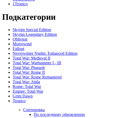
1
Tropico
Подкатегории
Skyrim Special Edition
Skyrim Legendary Edition
Oblivion
Morrowind
Fallout
Neverwinter Nights: Enhanced Edition
Total War: Medieval II
Total War: Warhammer I - III
Total War: Pharaoh
Total War: Rome II
Total War: Rome Remastered
Total War: Attila
Rome: Total War
Empire: Total War
Grim Dawn
Tropico
Сортировка
По последнему обновлению