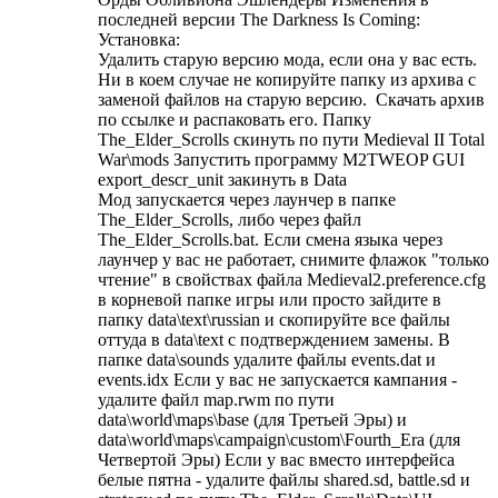
последней версии The Darkness Is Coming:
Установка:
Удалить старую версию мода, если она у вас есть.
Ни в коем случае не копируйте папку из архива с
заменой файлов на старую версию. Скачать архив
по ссылке и распаковать его. Папку
The_Elder_Scrolls скинуть по пути Medieval II Total
War\mods Запустить программу M2TWEOP GUI
export_descr_unit закинуть в Data
Мод запускается через лаунчер в папке
The_Elder_Scrolls, либо через файл
The_Elder_Scrolls.bat. Если смена языка через
лаунчер у вас не работает, снимите флажок "только
чтение" в свойствах файла Medieval2.preference.cfg
в корневой папке игры или просто зайдите в
папку data\text\russian и скопируйте все файлы
оттуда в data\text с подтверждением замены. В
папке data\sounds удалите файлы events.dat и
events.idx Если у вас не запускается кампания -
удалите файл map.rwm по пути
data\world\maps\base (для Третьей Эры) и
data\world\maps\campaign\custom\Fourth_Era (для
Четвертой Эры) Если у вас вместо интерфейса
белые пятна - удалите файлы shared.sd, battle.sd и