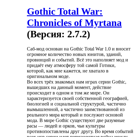
Gothic Total War:
Chronicles of Myrtana
(Версия: 2.7.2)
Саб-мод основан на Gothic Total War 1.0 и вносит
огромное количество новых юнитов, зданий,
провинций и событий. Всё это наполняет мод и
придаёт ему атмосферу той самой Готики,
которой, как мне кажется, не хватало в
оригинальном моде.
Во всех трёх знакомых нам играх серии Gothic,
вышедших на данный момент, действие
происходит в одном и том же мире. Он
характеризуется своей собственной географией,
биологией и социальной структурой, частично
вымышленной, а частично заимствованной из
реального мира который и послужит основой
мода. В мире Gothic существуют две разумные
расы — людей и орков, чьи культуры
противопоставлены друг другу. Во время событий
всех игр серии идет перманентная война между