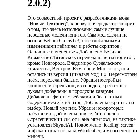
2.0.2)
Это совместный проект с разработчиками мода
"Новый Тевтонец", в первую очередь это говорит,
о том, что здесь использованы самые лучшие
передовые модели юнитов. Сам мод сделан на
основе Bellum Crucis 6.3, но с глобальными
изменениями геймплея и работы скриптов.
Основные изменения: - Добавлено Великое
Княжество Литовское, переделаны ветки юнитов,
кроме Новгорода, Владимиро Суздальского
княжества, Венгров, Куманов и Монголов, они
остались из версии Пихалыч мод 1.0. Пересмотрен
наём, переделан баланс. Убраны постройки
конюшен и стрельбищ из городов, крестьяне с
луками добавлены в городские казармы.
Добавлены форты с ребелами и бесплатным
содержанием 3-х юнитов. Добавлены скрипты на
выбор. Новый муз пак. Убраны некороторые
наёмники и добавлены новые. Установлен
Стратегический ИИ от Пана bitterhowl, на тактике
установлен SkynetAI. Новое меню, loading_screen,
инфокартинки от пана Woodcutter, и много чего по
мелочи.