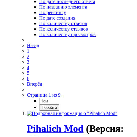
По дате последнего ответа
По названию элемента
По рейтингу
По дате создания
По количеству ответов
По количеству отзывов
По количеству просмотров
Назад
1
2
3
4
5
6
Вперёд
Страница 1 из 9
Pihalich Mod
(Версия: