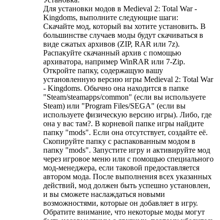
Для установки модов в Medieval 2: Total War -
Kingdoms, выполните следующие шаги:
Скачайте мод, который вы хотите установить. В
большинстве случаев моды будут скачиваться в
виде сжатых архивов (ZIP, RAR или 7z).
Распакуйте скачанный архив с помощью
архиватора, например WinRAR или 7-Zip.
Откройте папку, содержащую вашу
установленную версию игры Medieval 2: Total War
- Kingdoms. Обычно она находится в папке
"Steam/steamapps/common" (если вы используете
Steam) или "Program Files/SEGA" (если вы
используете физическую версию игры). Либо, где
она у вас там?. В корневой папке игры найдите
папку "mods". Если она отсутствует, создайте её.
Скопируйте папку с распакованным модом в
папку "mods". Запустите игру и активируйте мод
через игровое меню или с помощью специального
мод-менеджера, если таковой предоставляется
автором мода. После выполнения всех указанных
действий, мод должен быть успешно установлен,
и вы сможете наслаждаться новыми
возможностями, которые он добавляет в игру.
Обратите внимание, что некоторые моды могут