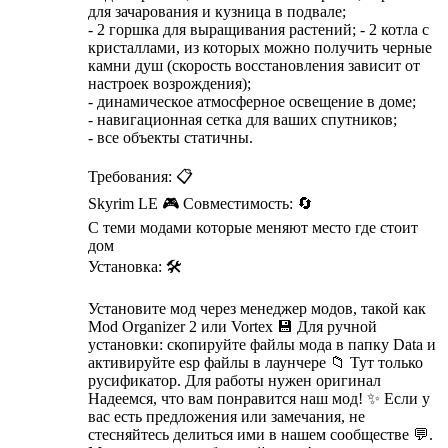
для зачарования и кузница в подвале;
- 2 горшка для выращивания растений; - 2 котла с
кристаллами, из которых можно получить черные
камни душ (скорость восстановления зависит от
настроек возрождения);
- динамическое атмосферное освещение в доме;
- навигационная сетка для ваших спутников;
- все объекты статичны.
Требования: 📋
Skyrim LE 🎮 Совместимость: 🔄
C теми модами которые меняют место где стоит
дом
Установка: 🛠️
Установите мод через менеджер модов, такой как
Mod Organizer 2 или Vortex 💾 Для ручной
установки: скопируйте файлы мода в папку Data и
активируйте esp файлы в лаунчере 📁 Тут только
русификатор. Для работы нужен оригинал
Надеемся, что вам понравится наш мод! ✨ Если у
вас есть предложения или замечания, не
стесняйтесь делиться ими в нашем сообществе 💬.