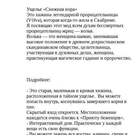
Ущелье «Снежная нора»
Это хижина легендарной прорицательницы
(Völva), которая когда-то жила в Скайриме.
Я посвящаю этот мод всем духам бессмертных
прорицательниц-жриц — вольв.
Вольва — это женщина-шаман, занимавшая
высокое положение в древнем дохристианском
скандинавском обществе, целительница,
участвующая в духовных делах, женщина,
практикующая магическое гадание и пророчество.
Подробнее:
- Это старая, маленькая и кривая хижина,
расположенная в тайном ущелье. Вы можете
попасть внутрь, коснувшись замерзшего корня в
пне.
Скрытый вход откроется. Местоположение
находится очень близко к «Приюту беженцев».
- Интерактивный дом. Практически у каждой
вещи есть свои функции.
- Вы можете зажечь все костры, камины, свечи и