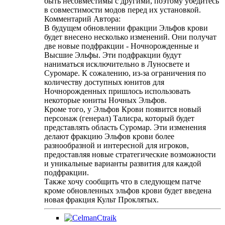
быть несовместимы с другими, поэтому убедитесь
в совместимости модов перед их установкой.
Комментарий Автора:
В будущем обновлении фракции Эльфов крови
будет внесено несколько изменений. Они получат
две новые подфракции - Ночнорожденные и
Высшие Эльфы. Эти подфракции будут
наниматься исключительно в Луносвете и
Суромаре. К сожалению, из-за ограничения по
количеству доступных юнитов для
Ночнорожденных пришлось использовать
некоторые юниты Ночных Эльфов.
Кроме того, у Эльфов Крови появится новый
персонаж (генерал) Талисра, который будет
представлять область Суромар. Эти изменения
делают фракцию Эльфов крови более
разнообразной и интересной для игроков,
предоставляя новые стратегические возможности
и уникальные варианты развития для каждой
подфракции.
Также хочу сообщить что в следующем патче
кроме обновленных эльфов крови будет введена
новая фракция Культ Проклятых.