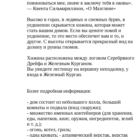
повиноваться мне, иначе я заключу тебя в оковы».
— Квента Сильмариллион, «О Маэглине»
Высоко в горах, в ледяных и снежных бурях, в
уединении скрывается хижина, которая может
стать вашим домом. Если вы цените покой и
уединение, то это место обеспечит вам и то, и
другое. С высоты открывается прекрасный вид на
долину и руины гномов.
Хижина расположена между логовом Серебряного
Дрейфа и Железным Курганом.
Вы увидите лестницу на вершину неподалеку, у
входа в Железный Курган.
Более подробная информация:
- дом состоит из небольшого холла, большой
комнаты и подвала (вход снаружи);
- множество именных контейнеров (для хранения,
еды, напитков, книг, оружия, ингредиентов, зелий
и т. д.);
- огонь, котел, гриль;
- одна кровать; - алхимический верстак, верстак