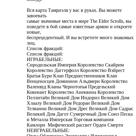
Вся карта Тамриэля у вас в руках. Вы можете
завоевать
самые значимые места в мире The Elder Scrolls, вы
поведете в бой самые известные армии и откроете
новые,
беспрецедентный. И вы встретите много знакомых
лиц.
Список фракций:
Список фракций:
ИГРАБЕЛЬНЫЕ:
Сиродильская Империя Королевство Скайрим
Королевство Даггерфолл Королевство Вэйрест
Братья Бури Клан Предшественников Клан
Венценосцев Доминион Альдмери Королевство
Валенвуд Кланы Чернотопья Предельский
Ковенант Королевство Анеквина Королевство
Пеллитайн Великий Дом Индорил Великий Дом
Хлаалу Великий Дом Редоран Великий Дом
Телванни Великий Дом Дрес Великий Дом Садрас
Великий Дом Дагот Сумеречный Дом Союз Песка
и Металла Имперская Торговая компания
Камлорн Мифический рассвет Орден Смерти
НЕИГРАБЕЛЬНЫЕ:
Орды Обливиона Эшлендеры Изменения в