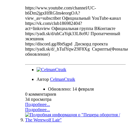
https://www.youtube.com/channel/UC-
h6Dm2jgxHfRGIm4eorgOA?
view_as=subscriber Официальный YouTube-канал
https://vk.com/club186982404?
act=linksview Официальная группа ВКонтакте
https://yadi.sk/d/uhCaYqk33L8o9U Пропатченный
экзешник
https://discord.gg/8btSgpd Дискорд проекта
https://yadi.sk/d/_hTuIYqwZ9F8Xg Скрипты(Финаль
обновление)
Автор
CelmanCtraik
Обновлено:
14 февраля
0 комментариев
34 просмотра
Подробнее...
Подробнее...