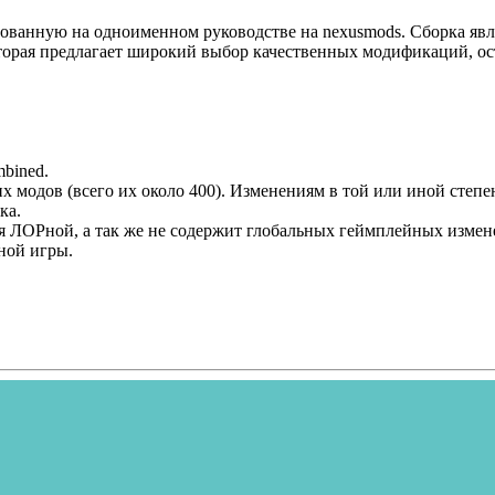
снованную на одноименном руководстве на nexusmods. Сборка явля
 которая предлагает широкий выбор качественных модификаций, о
bined.
х модов (всего их около 400). Изменениям в той или иной степен
ка.
яется ЛОРной, а так же не содержит глобальных геймплейных из
ной игры.