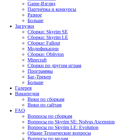
Game-Взгляд
Партнёрка и конкурсы
Разное
Больше
Загрузки
Сборки: Skyrim SE
Сборки: Skyrim LE
Сборки: Fallout
Модификации
Сборки: Oblivion
Minecraft
Сборки по другим играм
Программы
Баг-Трекер
Больше
Галерея
Википедия
Вики по сборкам
Вики по сайтам
FAQ
Вопросы по сборкам
Вопросы по Skyrim SE: Nolvus Ascension
Вопросы по Skyrim LE: Evolution
Общие Технические вопросы
Вопросы по модам