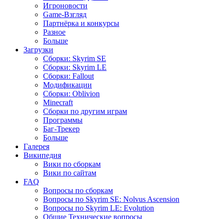
Игроновости
Game-Взгляд
Партнёрка и конкурсы
Разное
Больше
Загрузки
Сборки: Skyrim SE
Сборки: Skyrim LE
Сборки: Fallout
Модификации
Сборки: Oblivion
Minecraft
Сборки по другим играм
Программы
Баг-Трекер
Больше
Галерея
Википедия
Вики по сборкам
Вики по сайтам
FAQ
Вопросы по сборкам
Вопросы по Skyrim SE: Nolvus Ascension
Вопросы по Skyrim LE: Evolution
Общие Технические вопросы