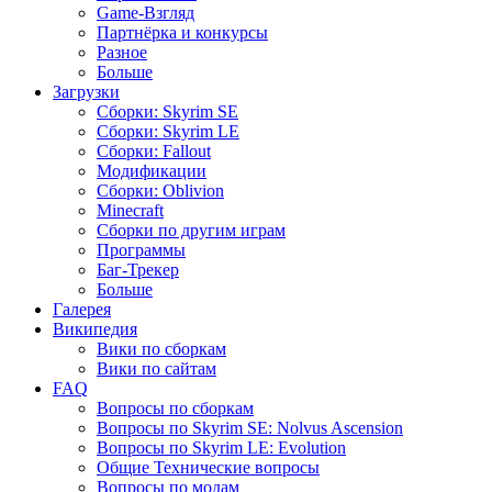
Game-Взгляд
Партнёрка и конкурсы
Разное
Больше
Загрузки
Сборки: Skyrim SE
Сборки: Skyrim LE
Сборки: Fallout
Модификации
Сборки: Oblivion
Minecraft
Сборки по другим играм
Программы
Баг-Трекер
Больше
Галерея
Википедия
Вики по сборкам
Вики по сайтам
FAQ
Вопросы по сборкам
Вопросы по Skyrim SE: Nolvus Ascension
Вопросы по Skyrim LE: Evolution
Общие Технические вопросы
Вопросы по модам