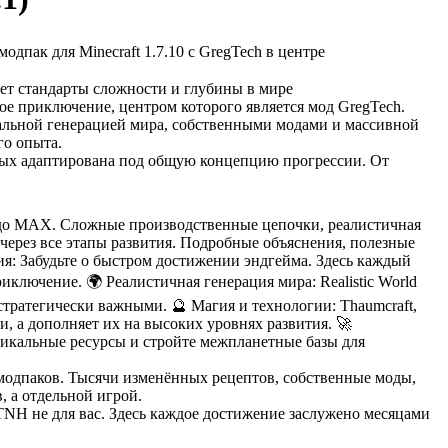
одпак для Minecraft 1.7.10 с GregTech в центре
ает стандарты сложности и глубины в мире
е приключение, центром которого является мод GregTech.
кальной генерацией мира, собственными модами и массивной
го опыта.
орых адаптирована под общую концепцию прогрессии. От
am до MAX. Сложные производственные цепочки, реалистичная
через все этапы развития. Подробные объяснения, полезные
ия: Забудьте о быстром достижении эндгейма. Здесь каждый
ключение. 🌍 Реалистичная генерация мира: Realistic World
тратегически важными. 🔮 Магия и технологии: Thaumcraft,
, а дополняет их на высоких уровнях развития. 🚀
уникальные ресурсы и стройте межпланетные базы для
 модпаков. Тысячи изменённых рецептов, собственные моды,
 а отдельной игрой.
NH не для вас. Здесь каждое достижение заслужено месяцами