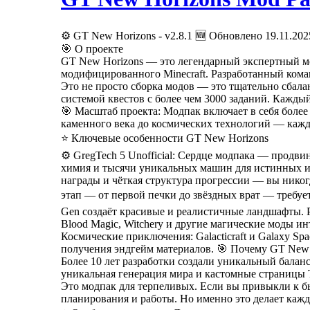
⚙️ GT New Horizons - v2.8.1 🆕 Обновлено 19.11.20
🎯 О проекте
GT New Horizons — это легендарный экспертный мод
модифицированного Minecraft. Разработанный кома
Это не просто сборка модов — это тщательно сбал
системой квестов с более чем 3000 заданий. Кажды
🎯 Масштаб проекта: Модпак включает в себя боле
каменного века до космических технологий — кажд
⭐ Ключевые особенности GT New Horizons
⚙️ GregTech 5 Unofficial: Сердце модпака — продв
химия и тысячи уникальных машин для истинных инж
награды и чёткая структура прогрессии — вы никог
этап — от первой печки до звёздных врат — требует
Gen создаёт красивые и реалистичные ландшафты. Р
Blood Magic, Witchery и другие магические моды и
Космические приключения: Galacticraft и Galaxy S
получения эндгейм материалов. 🎯 Почему GT New
Более 10 лет разработки создали уникальный балан
уникальная генерация мира и кастомные страницы 
Это модпак для терпеливых. Если вы привыкли к б
планирования и работы. Но именно это делает каж