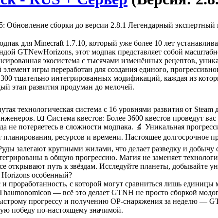
25: Обновление сборки до версии 2.8.1 Легендарный экспертный м
пак для Minecraft 1.7.10, который уже более 10 лет устанавлив
ндой GTNewHorizons, этот модпак представляет собой масштабно
ансированная экосистема с тысячами изменённых рецептов, уни
й элемент игры переработан для создания единого, прогрессивно
е 300 тщательно интегрированных модификаций, каждая из кот
ый этап развития продуман до мелочей.
инутая технологическая система с 16 уровнями развития от Ste
енеров. 📖 Система квестов: Более 3600 квестов проведут вас 
да не потеряетесь в сложности модпака. 🔬 Уникальная прогресс
 планирования, ресурсов и времени. Настоящее долгосрочное при
уды залегают крупными жилами, что делает разведку и добычу с
нтегрированы в общую прогрессию. Магия не заменяет технологии
pace открывают путь к звёздам. Исследуйте планеты, добывайте 
 Horizons особенный?
с и проработанность, с которой могут сравниться лишь единицы
Thaumonomicon — всё это делает GTNH не просто сборкой модов,
ыстрому прогрессу и получению OP-снаряжения за неделю — GT
дую победу по-настоящему значимой.