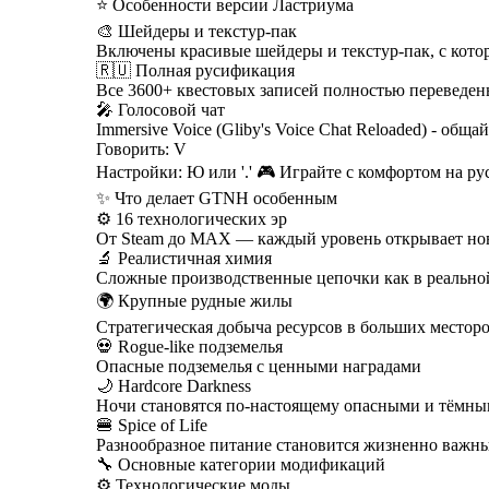
⭐ Особенности версии Ластриума
🎨 Шейдеры и текстур-пак
Включены красивые шейдеры и текстур-пак, с кото
🇷🇺 Полная русификация
Все 3600+ квестовых записей полностью переведен
🎤 Голосовой чат
Immersive Voice (Gliby's Voice Chat Reloaded) - обща
Говорить: V
Настройки: Ю или '.' 🎮 Играйте с комфортом на ру
✨ Что делает GTNH особенным
⚙️ 16 технологических эр
От Steam до MAX — каждый уровень открывает но
🔬 Реалистичная химия
Сложные производственные цепочки как в реальн
🌍 Крупные рудные жилы
Стратегическая добыча ресурсов в больших местор
💀 Rogue-like подземелья
Опасные подземелья с ценными наградами
🌙 Hardcore Darkness
Ночи становятся по-настоящему опасными и тёмн
🍔 Spice of Life
Разнообразное питание становится жизненно важн
🔧 Основные категории модификаций
⚙️ Технологические моды