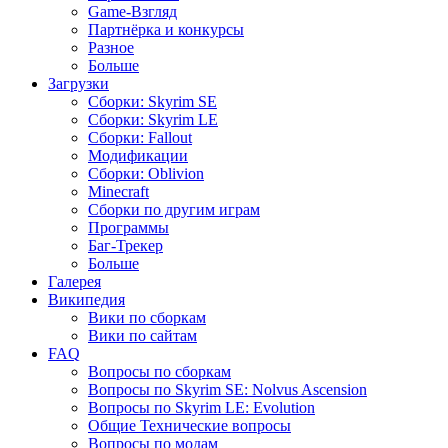
Game-Взгляд
Партнёрка и конкурсы
Разное
Больше
Загрузки
Сборки: Skyrim SE
Сборки: Skyrim LE
Сборки: Fallout
Модификации
Сборки: Oblivion
Minecraft
Сборки по другим играм
Программы
Баг-Трекер
Больше
Галерея
Википедия
Вики по сборкам
Вики по сайтам
FAQ
Вопросы по сборкам
Вопросы по Skyrim SE: Nolvus Ascension
Вопросы по Skyrim LE: Evolution
Общие Технические вопросы
Вопросы по модам