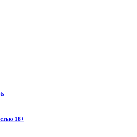
ts
остью 18+