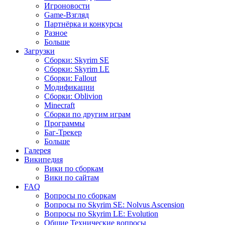
Игроновости
Game-Взгляд
Партнёрка и конкурсы
Разное
Больше
Загрузки
Сборки: Skyrim SE
Сборки: Skyrim LE
Сборки: Fallout
Модификации
Сборки: Oblivion
Minecraft
Сборки по другим играм
Программы
Баг-Трекер
Больше
Галерея
Википедия
Вики по сборкам
Вики по сайтам
FAQ
Вопросы по сборкам
Вопросы по Skyrim SE: Nolvus Ascension
Вопросы по Skyrim LE: Evolution
Общие Технические вопросы