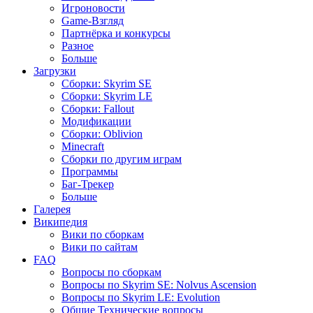
Игроновости
Game-Взгляд
Партнёрка и конкурсы
Разное
Больше
Загрузки
Сборки: Skyrim SE
Сборки: Skyrim LE
Сборки: Fallout
Модификации
Сборки: Oblivion
Minecraft
Сборки по другим играм
Программы
Баг-Трекер
Больше
Галерея
Википедия
Вики по сборкам
Вики по сайтам
FAQ
Вопросы по сборкам
Вопросы по Skyrim SE: Nolvus Ascension
Вопросы по Skyrim LE: Evolution
Общие Технические вопросы