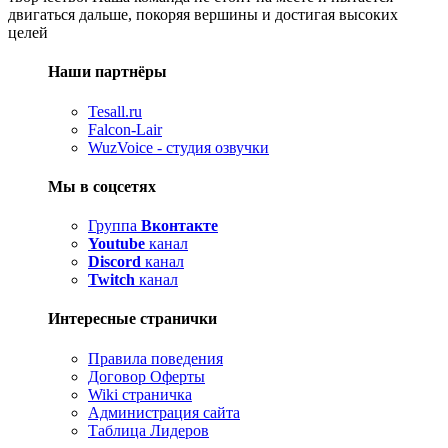
двигаться дальше, покоряя вершины и достигая высоких
целей
Наши партнёры
Tesall.ru
Falcon-Lair
WuzVoice - студия озвучки
Мы в соцсетях
Группа
Вконтакте
Youtube
канал
Discord
канал
Twitch
канал
Интересные странички
Правила поведения
Договор Оферты
Wiki страничка
Администрация сайта
Таблица Лидеров