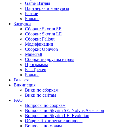
Game-Взгляд
Партнёрка и конкурсы
Разное
Больше
Загрузки
Сборки: Skyrim SE
Сборки: Skyrim LE
Сборки: Fallout
Модификации
Сборки: Oblivion
Minecraft
Сборки по другим играм
Программы
Баг-Трекер
Больше
Галерея
Википедия
Вики по сборкам
Вики по сайтам
FAQ
Вопросы по сборкам
Вопросы по Skyrim SE: Nolvus Ascension
Вопросы по Skyrim LE: Evolution
Общие Технические вопросы
Вопросы по модам