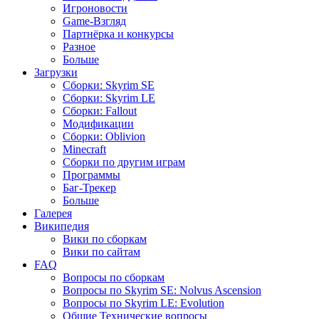
Игроновости
Game-Взгляд
Партнёрка и конкурсы
Разное
Больше
Загрузки
Сборки: Skyrim SE
Сборки: Skyrim LE
Сборки: Fallout
Модификации
Сборки: Oblivion
Minecraft
Сборки по другим играм
Программы
Баг-Трекер
Больше
Галерея
Википедия
Вики по сборкам
Вики по сайтам
FAQ
Вопросы по сборкам
Вопросы по Skyrim SE: Nolvus Ascension
Вопросы по Skyrim LE: Evolution
Общие Технические вопросы