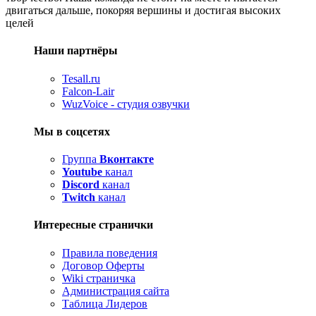
двигаться дальше, покоряя вершины и достигая высоких
целей
Наши партнёры
Tesall.ru
Falcon-Lair
WuzVoice - студия озвучки
Мы в соцсетях
Группа
Вконтакте
Youtube
канал
Discord
канал
Twitch
канал
Интересные странички
Правила поведения
Договор Оферты
Wiki страничка
Администрация сайта
Таблица Лидеров