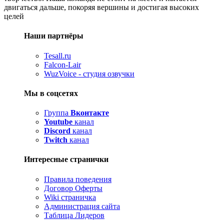
двигаться дальше, покоряя вершины и достигая высоких
целей
Наши партнёры
Tesall.ru
Falcon-Lair
WuzVoice - студия озвучки
Мы в соцсетях
Группа
Вконтакте
Youtube
канал
Discord
канал
Twitch
канал
Интересные странички
Правила поведения
Договор Оферты
Wiki страничка
Администрация сайта
Таблица Лидеров