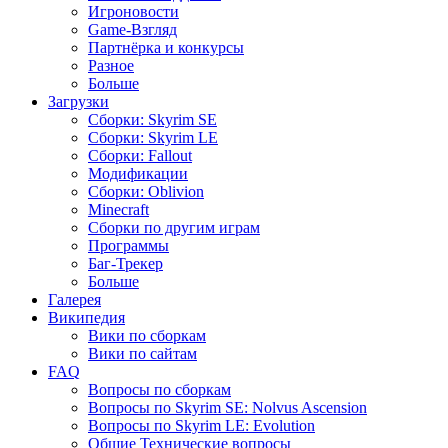
Игроновости
Game-Взгляд
Партнёрка и конкурсы
Разное
Больше
Загрузки
Сборки: Skyrim SE
Сборки: Skyrim LE
Сборки: Fallout
Модификации
Сборки: Oblivion
Minecraft
Сборки по другим играм
Программы
Баг-Трекер
Больше
Галерея
Википедия
Вики по сборкам
Вики по сайтам
FAQ
Вопросы по сборкам
Вопросы по Skyrim SE: Nolvus Ascension
Вопросы по Skyrim LE: Evolution
Общие Технические вопросы