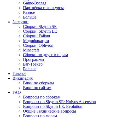
Game-Взгляд
Партнёрка и конкурсы
Разное
Больше
Загрузки
Сборки: Skyrim SE
Сборки: Skyrim LE
Сборки: Fallout
Модификации
Сборки: Oblivion
Minecraft
Сборки по другим играм
Программы
Баг-Трекер
Больше
Галерея
Википедия
Вики по сборкам
Вики по сайтам
FAQ
Вопросы по сборкам
Вопросы по Skyrim SE: Nolvus Ascension
Вопросы по Skyrim LE: Evolution
Общие Технические вопросы
Вопросы по модам