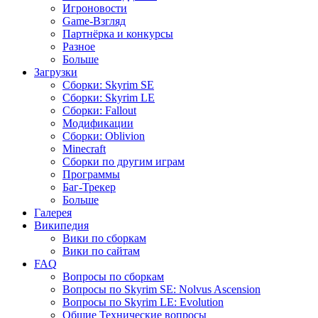
Игроновости
Game-Взгляд
Партнёрка и конкурсы
Разное
Больше
Загрузки
Сборки: Skyrim SE
Сборки: Skyrim LE
Сборки: Fallout
Модификации
Сборки: Oblivion
Minecraft
Сборки по другим играм
Программы
Баг-Трекер
Больше
Галерея
Википедия
Вики по сборкам
Вики по сайтам
FAQ
Вопросы по сборкам
Вопросы по Skyrim SE: Nolvus Ascension
Вопросы по Skyrim LE: Evolution
Общие Технические вопросы