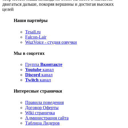
двигаться дальше, покоряя вершины и достигая высоких
целей
Наши партнёры
Tesall.ru
Falcon-Lair
WuzVoice - студия озвучки
Мы в соцсетях
Группа
Вконтакте
Youtube
канал
Discord
канал
Twitch
канал
Интересные странички
Правила поведения
Договор Оферты
Wiki страничка
Администрация сайта
Таблица Лидеров