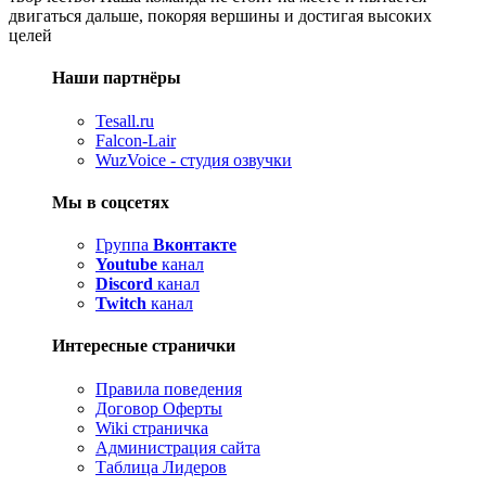
двигаться дальше, покоряя вершины и достигая высоких
целей
Наши партнёры
Tesall.ru
Falcon-Lair
WuzVoice - студия озвучки
Мы в соцсетях
Группа
Вконтакте
Youtube
канал
Discord
канал
Twitch
канал
Интересные странички
Правила поведения
Договор Оферты
Wiki страничка
Администрация сайта
Таблица Лидеров