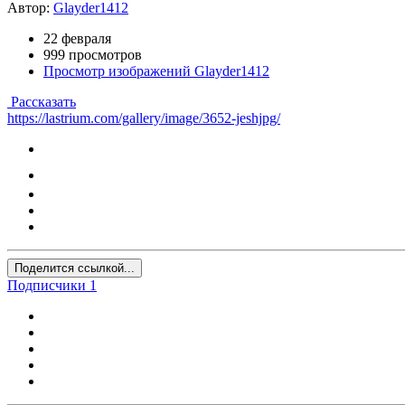
Автор:
Glayder1412
22 февраля
999 просмотров
Просмотр изображений Glayder1412
Рассказать
https://lastrium.com/gallery/image/3652-jeshjpg/
Поделится ссылкой...
Подписчики
1