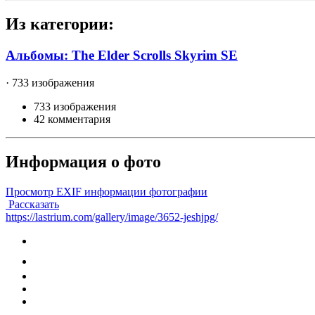
Из категории:
Альбомы: The Elder Scrolls Skyrim SE
· 733 изображения
733 изображения
42 комментария
Информация о фото
Просмотр EXIF информации фотографии
Рассказать
https://lastrium.com/gallery/image/3652-jeshjpg/