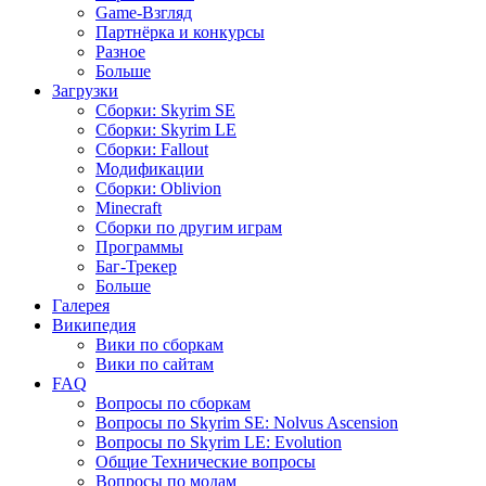
Game-Взгляд
Партнёрка и конкурсы
Разное
Больше
Загрузки
Сборки: Skyrim SE
Сборки: Skyrim LE
Сборки: Fallout
Модификации
Сборки: Oblivion
Minecraft
Сборки по другим играм
Программы
Баг-Трекер
Больше
Галерея
Википедия
Вики по сборкам
Вики по сайтам
FAQ
Вопросы по сборкам
Вопросы по Skyrim SE: Nolvus Ascension
Вопросы по Skyrim LE: Evolution
Общие Технические вопросы
Вопросы по модам