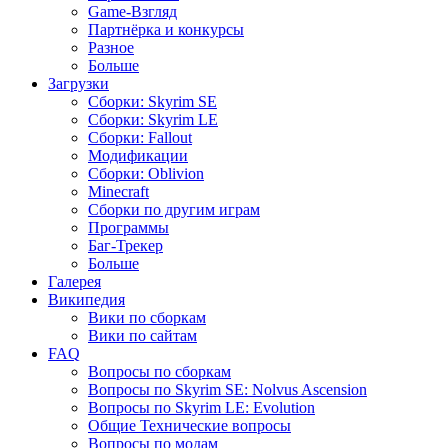
Game-Взгляд
Партнёрка и конкурсы
Разное
Больше
Загрузки
Сборки: Skyrim SE
Сборки: Skyrim LE
Сборки: Fallout
Модификации
Сборки: Oblivion
Minecraft
Сборки по другим играм
Программы
Баг-Трекер
Больше
Галерея
Википедия
Вики по сборкам
Вики по сайтам
FAQ
Вопросы по сборкам
Вопросы по Skyrim SE: Nolvus Ascension
Вопросы по Skyrim LE: Evolution
Общие Технические вопросы
Вопросы по модам