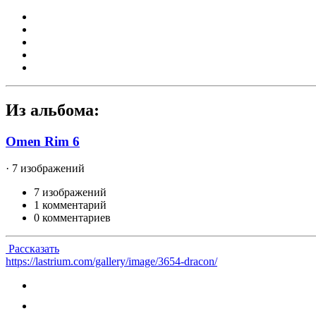
Из альбома:
Omen Rim 6
· 7 изображений
7 изображений
1 комментарий
0 комментариев
Рассказать
https://lastrium.com/gallery/image/3654-dracon/