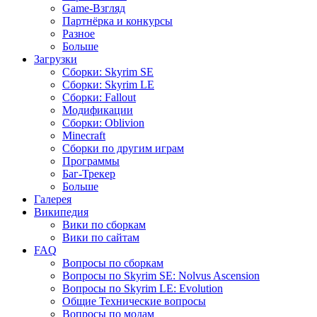
Game-Взгляд
Партнёрка и конкурсы
Разное
Больше
Загрузки
Сборки: Skyrim SE
Сборки: Skyrim LE
Сборки: Fallout
Модификации
Сборки: Oblivion
Minecraft
Сборки по другим играм
Программы
Баг-Трекер
Больше
Галерея
Википедия
Вики по сборкам
Вики по сайтам
FAQ
Вопросы по сборкам
Вопросы по Skyrim SE: Nolvus Ascension
Вопросы по Skyrim LE: Evolution
Общие Технические вопросы
Вопросы по модам