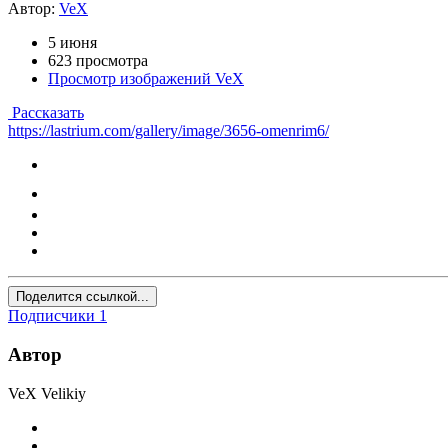
Автор:
VeX
5 июня
623 просмотра
Просмотр изображений VeX
Рассказать
https://lastrium.com/gallery/image/3656-omenrim6/
Поделится ссылкой...
Подписчики
1
Автор
VeX Velikiy