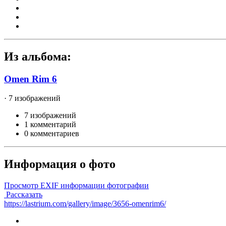
Из альбома:
Omen Rim 6
· 7 изображений
7 изображений
1 комментарий
0 комментариев
Информация о фото
Просмотр EXIF информации фотографии
Рассказать
https://lastrium.com/gallery/image/3656-omenrim6/