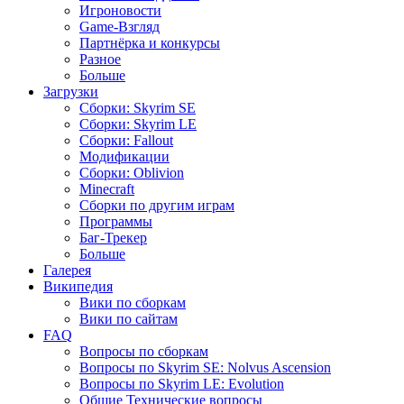
Игроновости
Game-Взгляд
Партнёрка и конкурсы
Разное
Больше
Загрузки
Сборки: Skyrim SE
Сборки: Skyrim LE
Сборки: Fallout
Модификации
Сборки: Oblivion
Minecraft
Сборки по другим играм
Программы
Баг-Трекер
Больше
Галерея
Википедия
Вики по сборкам
Вики по сайтам
FAQ
Вопросы по сборкам
Вопросы по Skyrim SE: Nolvus Ascension
Вопросы по Skyrim LE: Evolution
Общие Технические вопросы