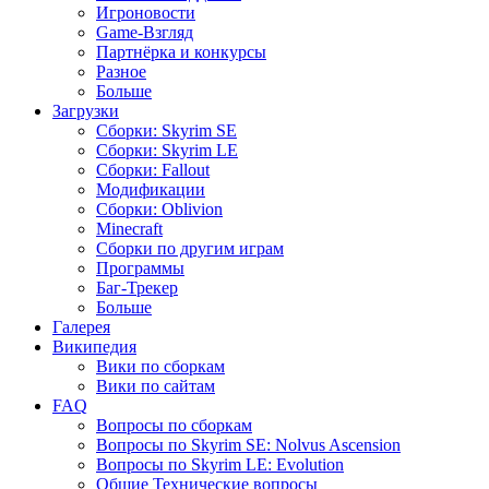
Игроновости
Game-Взгляд
Партнёрка и конкурсы
Разное
Больше
Загрузки
Сборки: Skyrim SE
Сборки: Skyrim LE
Сборки: Fallout
Модификации
Сборки: Oblivion
Minecraft
Сборки по другим играм
Программы
Баг-Трекер
Больше
Галерея
Википедия
Вики по сборкам
Вики по сайтам
FAQ
Вопросы по сборкам
Вопросы по Skyrim SE: Nolvus Ascension
Вопросы по Skyrim LE: Evolution
Общие Технические вопросы