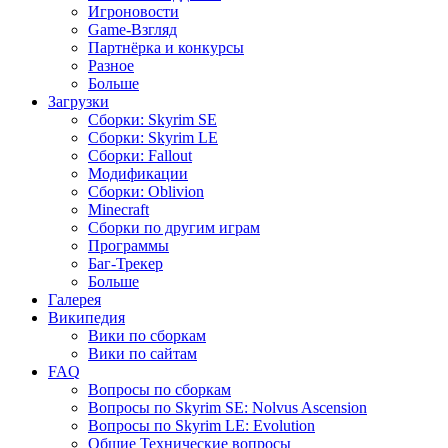
Игроновости
Game-Взгляд
Партнёрка и конкурсы
Разное
Больше
Загрузки
Сборки: Skyrim SE
Сборки: Skyrim LE
Сборки: Fallout
Модификации
Сборки: Oblivion
Minecraft
Сборки по другим играм
Программы
Баг-Трекер
Больше
Галерея
Википедия
Вики по сборкам
Вики по сайтам
FAQ
Вопросы по сборкам
Вопросы по Skyrim SE: Nolvus Ascension
Вопросы по Skyrim LE: Evolution
Общие Технические вопросы