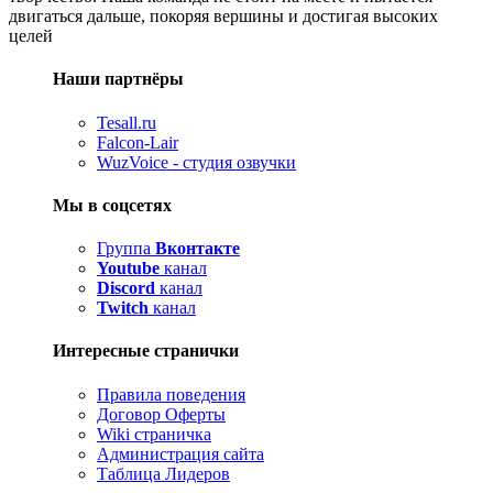
двигаться дальше, покоряя вершины и достигая высоких
целей
Наши партнёры
Tesall.ru
Falcon-Lair
WuzVoice - студия озвучки
Мы в соцсетях
Группа
Вконтакте
Youtube
канал
Discord
канал
Twitch
канал
Интересные странички
Правила поведения
Договор Оферты
Wiki страничка
Администрация сайта
Таблица Лидеров