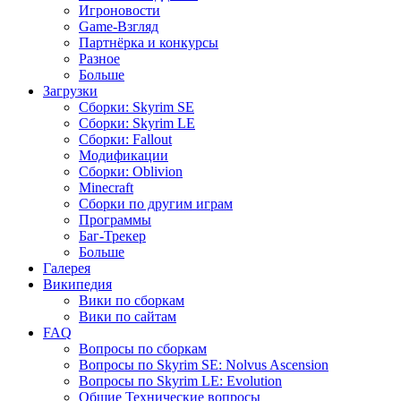
Игроновости
Game-Взгляд
Партнёрка и конкурсы
Разное
Больше
Загрузки
Сборки: Skyrim SE
Сборки: Skyrim LE
Сборки: Fallout
Модификации
Сборки: Oblivion
Minecraft
Сборки по другим играм
Программы
Баг-Трекер
Больше
Галерея
Википедия
Вики по сборкам
Вики по сайтам
FAQ
Вопросы по сборкам
Вопросы по Skyrim SE: Nolvus Ascension
Вопросы по Skyrim LE: Evolution
Общие Технические вопросы