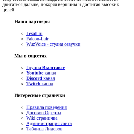
двигаться дальше, покоряя вершины и достигая высоких
целей
Наши партнёры
Tesall.ru
Falcon-Lair
WuzVoice - студия озвучки
Мы в соцсетях
Группа
Вконтакте
Youtube
канал
Discord
канал
Twitch
канал
Интересные странички
Правила поведения
Договор Оферты
Wiki страничка
Администрация сайта
Таблица Лидеров