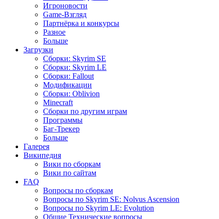
Игроновости
Game-Взгляд
Партнёрка и конкурсы
Разное
Больше
Загрузки
Сборки: Skyrim SE
Сборки: Skyrim LE
Сборки: Fallout
Модификации
Сборки: Oblivion
Minecraft
Сборки по другим играм
Программы
Баг-Трекер
Больше
Галерея
Википедия
Вики по сборкам
Вики по сайтам
FAQ
Вопросы по сборкам
Вопросы по Skyrim SE: Nolvus Ascension
Вопросы по Skyrim LE: Evolution
Общие Технические вопросы