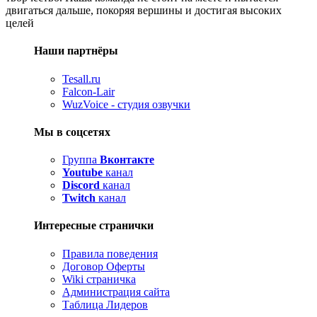
двигаться дальше, покоряя вершины и достигая высоких
целей
Наши партнёры
Tesall.ru
Falcon-Lair
WuzVoice - студия озвучки
Мы в соцсетях
Группа
Вконтакте
Youtube
канал
Discord
канал
Twitch
канал
Интересные странички
Правила поведения
Договор Оферты
Wiki страничка
Администрация сайта
Таблица Лидеров