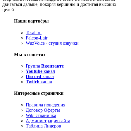
двигаться дальше, покоряя вершины и достигая высоких
целей
Наши партнёры
Tesall.ru
Falcon-Lair
WuzVoice - студия озвучки
Мы в соцсетях
Группа
Вконтакте
Youtube
канал
Discord
канал
Twitch
канал
Интересные странички
Правила поведения
Договор Оферты
Wiki страничка
Администрация сайта
Таблица Лидеров