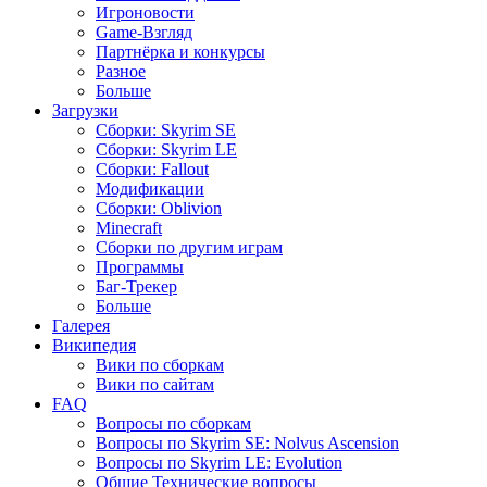
Игроновости
Game-Взгляд
Партнёрка и конкурсы
Разное
Больше
Загрузки
Сборки: Skyrim SE
Сборки: Skyrim LE
Сборки: Fallout
Модификации
Сборки: Oblivion
Minecraft
Сборки по другим играм
Программы
Баг-Трекер
Больше
Галерея
Википедия
Вики по сборкам
Вики по сайтам
FAQ
Вопросы по сборкам
Вопросы по Skyrim SE: Nolvus Ascension
Вопросы по Skyrim LE: Evolution
Общие Технические вопросы