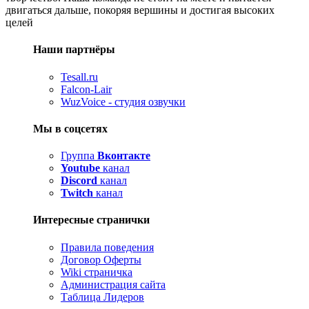
двигаться дальше, покоряя вершины и достигая высоких
целей
Наши партнёры
Tesall.ru
Falcon-Lair
WuzVoice - студия озвучки
Мы в соцсетях
Группа
Вконтакте
Youtube
канал
Discord
канал
Twitch
канал
Интересные странички
Правила поведения
Договор Оферты
Wiki страничка
Администрация сайта
Таблица Лидеров