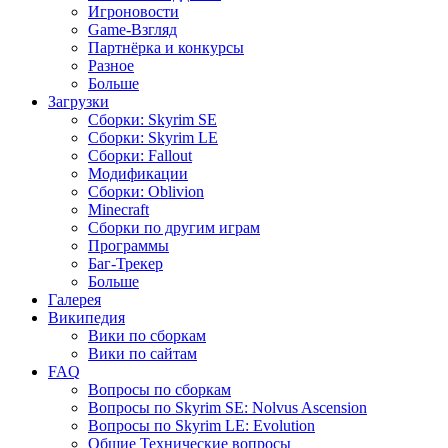
Игроновости
Game-Взгляд
Партнёрка и конкурсы
Разное
Больше
Загрузки
Сборки: Skyrim SE
Сборки: Skyrim LE
Сборки: Fallout
Модификации
Сборки: Oblivion
Minecraft
Сборки по другим играм
Программы
Баг-Трекер
Больше
Галерея
Википедия
Вики по сборкам
Вики по сайтам
FAQ
Вопросы по сборкам
Вопросы по Skyrim SE: Nolvus Ascension
Вопросы по Skyrim LE: Evolution
Общие Технические вопросы