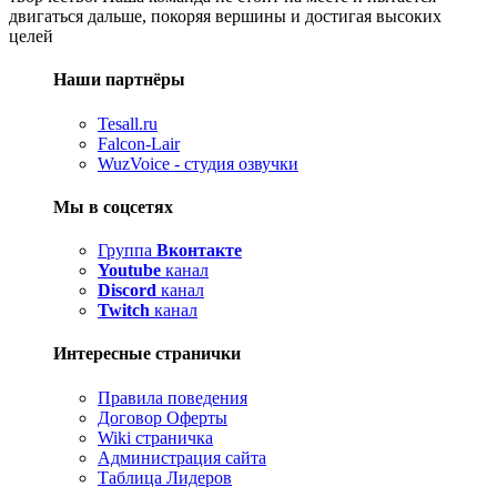
двигаться дальше, покоряя вершины и достигая высоких
целей
Наши партнёры
Tesall.ru
Falcon-Lair
WuzVoice - студия озвучки
Мы в соцсетях
Группа
Вконтакте
Youtube
канал
Discord
канал
Twitch
канал
Интересные странички
Правила поведения
Договор Оферты
Wiki страничка
Администрация сайта
Таблица Лидеров