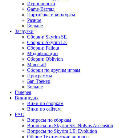
Игроновости
Game-Взгляд
Партнёрка и конкурсы
Разное
Больше
Загрузки
Сборки: Skyrim SE
Сборки: Skyrim LE
Сборки: Fallout
Модификации
Сборки: Oblivion
Minecraft
Сборки по другим играм
Программы
Баг-Трекер
Больше
Галерея
Википедия
Вики по сборкам
Вики по сайтам
FAQ
Вопросы по сборкам
Вопросы по Skyrim SE: Nolvus Ascension
Вопросы по Skyrim LE: Evolution
Общие Технические вопросы