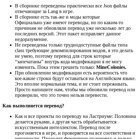
В сборнике переведены практически все Json файлы
отвечающие за Lang в игре.
В сборнике есть так-же и моды которые
Официально уже имеют переводы, но по каким-то
причинам не обновляли перевод уже несколько лет до
последних версий. Этот пакет исправляет данное
недоразумение.
Не переведены только труднодоступные файлы типа
class требующие декомпилирования модов, я это делать
не умею, поэтому перевод для строк которые
“запечатаны” внутрь кода модификации я не могу
изменить. Пока этим грешить только:
MineColonies.
При обновлении модификации есть вероятность что
кое-какие строки будут оставаться на Английском языке.
Это вполне нормальная тема, и не стоит переживать.
Просто напишите нам, чтобы мы обновили перевод или
проверили, что это точно нельзя перевести.
Как выполняется перевод?
Как и все проекты по переводу на Ластриуме
:
Половина
делается руками, а другая часть обрабатывается
искусственным интеллектом. Перевод после
прогоняется в игре, и проверяется на все соответствия и
неточности. Проходит финишную полировку и только