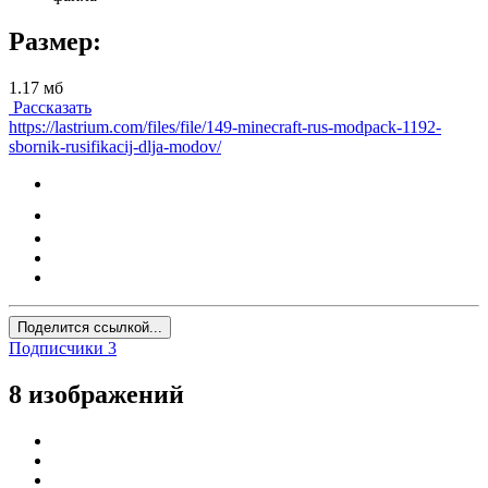
Размер:
1.17 мб
Рассказать
https://lastrium.com/files/file/149-minecraft-rus-modpack-1192-
sbornik-rusifikacij-dlja-modov/
Поделится ссылкой...
Подписчики
3
8 изображений