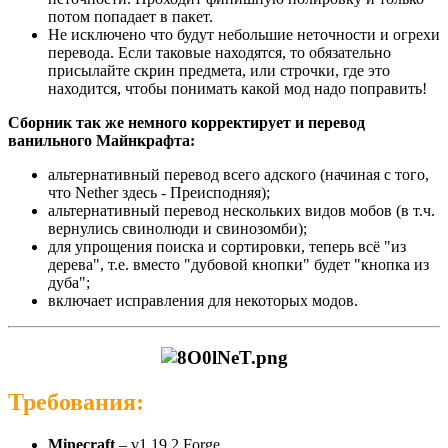
потом попадает в пакет.
Не исключено что будут небольшие неточности и огрехи
перевода. Если таковые находятся, то обязательно
присылайте скрин предмета, или строчки, где это
находится, чтобы понимать какой мод надо поправить!
Сборник так же немного корректирует и перевод
ванильного Майнкрафта:
альтернативный перевод всего адского (начиная с того,
что Nether здесь - Преисподняя);
альтернативный перевод нескольких видов мобов (в т.ч.
вернулись свинолюди и свинозомби);
для упрощения поиска и сортировки, теперь всё "из
дерева", т.е. вместо "дубовой кнопки" будет "кнопка из
дуба";
включает исправления для некоторых модов.
Требования:
Minecraft
– v1.19.2 Forge