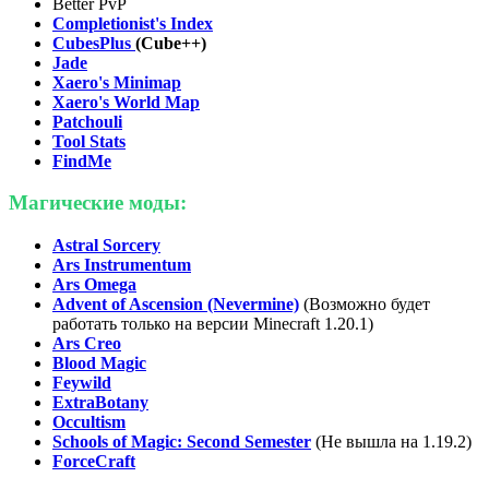
Better PvP
Completionist's Index
CubesPlus
(Cube++)
Jade
Xaero's Minimap
Xaero's World Map
Patchouli
Tool Stats
FindMe
Магические моды:
Astral Sorcery
Ars Instrumentum
Ars Omega
Advent of Ascension (Nevermine)
(Возможно будет
работать только на версии Minecraft 1.20.1)
Ars Creo
Blood Magic
Feywild
ExtraBotany
Occultism
Schools of Magic: Second Semester
(Не вышла на 1.19.2)
ForceCraft