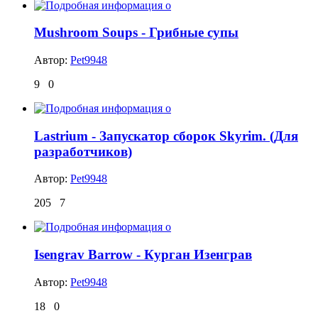
Mushroom Soups - Грибные супы
Автор:
Pet9948
9
0
Lastrium - Запускатор сборок Skyrim. (Для
разработчиков)
Автор:
Pet9948
205
7
Isengrav Barrow - Курган Изенграв
Автор:
Pet9948
18
0