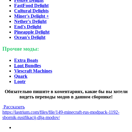
Festive Delight
FastFood Delight
Cultural Delights
Miner's Delight +
Nether's Delight
End's Delight
Pineapple Delight
Ocean's Delight
Прочие моды:
Extra Boats
Loot
Bundles
Viescraft Machines
Quark
Lootr
Обязательно пишите в коментариях, какие бы вы хотели
видеть переводы модов в данном сборнике!
Рассказать
https://lastrium.com/files/file/149-minecraft-rus-modpack-1192-
sbornik-rusifikacij-dlja-modov/