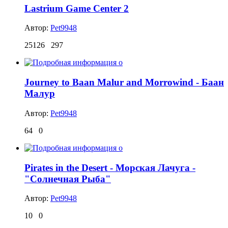
Lastrium Game Center 2
Автор:
Pet9948
25126
297
Journey to Baan Malur and Morrowind - Баан
Малур
Автор:
Pet9948
64
0
Pirates in the Desert - Морская Лачуга -
"Солнечная Рыба"
Автор:
Pet9948
10
0