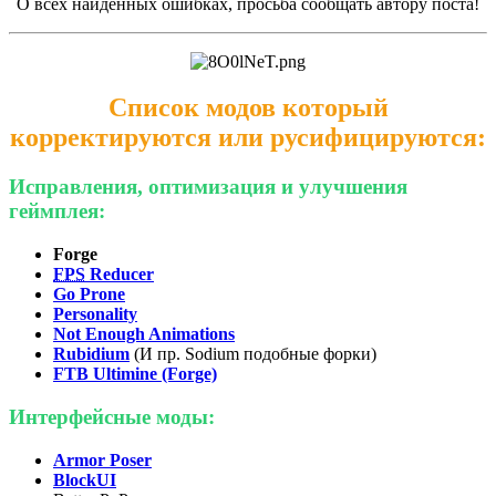
О всех найденных ошибках, просьба сообщать автору поста!
Список модов который
корректируются или русифицируются:
Исправления, оптимизация и улучшения
геймплея:
Forge
FPS
Reducer
Go Prone
Personality
Not Enough Animations
Rubidium
(И пр. Sodium подобные
форки
)
FTB Ultimine (Forge)
Интерфейсные моды:
Armor Poser
BlockUI