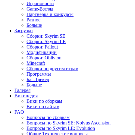
Игроновости
Game-Взгляд
Партнёрка и конкурсы
Разное
Больше
Загрузки
Сборки: Skyrim SE
Сборки: Skyrim LE
Сборки: Fallout
Модификации
Сборки: Oblivion
Minecraft
Сборки по другим играм
Программы
Баг-Трекер
Больше
Галерея
Википедия
Вики по сборкам
Вики по сайтам
FAQ
Вопросы по сборкам
Вопросы по Skyrim SE: Nolvus Ascension
Вопросы по Skyrim LE: Evolution
Общие Технические вопросы