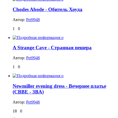
Chodes Abode - Обитель Хоуда
Автор:
Pet9948
1
0
A Strange Cave - Странная пещера
Автор:
Pet9948
1
0
Newmiller evening dress - Вечернее платье
(CBBE - 3BA)
Автор:
Pet9948
18
0