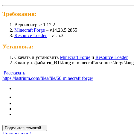
Требования:
Версия игры: 1.12.2
Minecraft Forge
– v14.23.5.2855
Resource Loader
– v1.5.3
Установка:
Скачать и установить
Minecraft Forge
и
Resource Loader
Закинуть
файл ru_RU.lang
в .minecraft\resources\forge\lan
Рассказать
https://lastrium.com/files/file/66-minecraft-forge/
Поделится ссылкой...
Подписчики
1