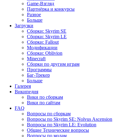
Game-Взгляд
Партнёрка и конкурсы
Разное
Больше
Загрузки
Сборки: Skyrim SE
Сборки: Skyrim LE
Сборки: Fallout
Модификации
Сборки: Oblivion
Minecraft
Сборки по другим играм
Программы
Баг-Трекер
Больше
Галерея
Википедия
Вики по сборкам
Вики по сайтам
FAQ
Вопросы по сборкам
Вопросы по Skyrim SE: Nolvus Ascension
Вопросы по Skyrim LE: Evolution
Общие Технические вопросы
Вопросы по модам