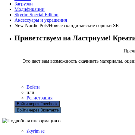
Загрузки
Модификации
Skyrim Special Edition
Аксессуары и украшения
New Nordic Pots/Новые скандинавские горшки SE
Приветствуем на Ластриуме! Креат
Прежд
Это даст вам возможность скачивать материалы, оцен
Войти
или
Регистрация
Войти через Facebook
Войти через Вконтакте
skyrim se