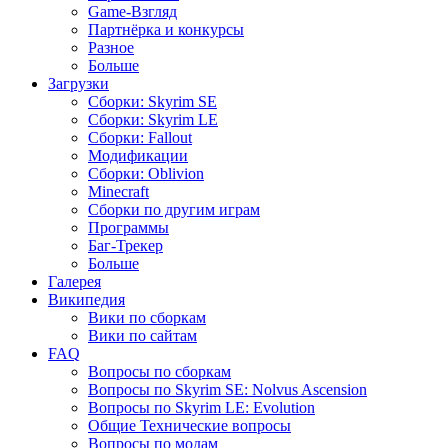
Game-Взгляд
Партнёрка и конкурсы
Разное
Больше
Загрузки
Сборки: Skyrim SE
Сборки: Skyrim LE
Сборки: Fallout
Модификации
Сборки: Oblivion
Minecraft
Сборки по другим играм
Программы
Баг-Трекер
Больше
Галерея
Википедия
Вики по сборкам
Вики по сайтам
FAQ
Вопросы по сборкам
Вопросы по Skyrim SE: Nolvus Ascension
Вопросы по Skyrim LE: Evolution
Общие Технические вопросы
Вопросы по модам