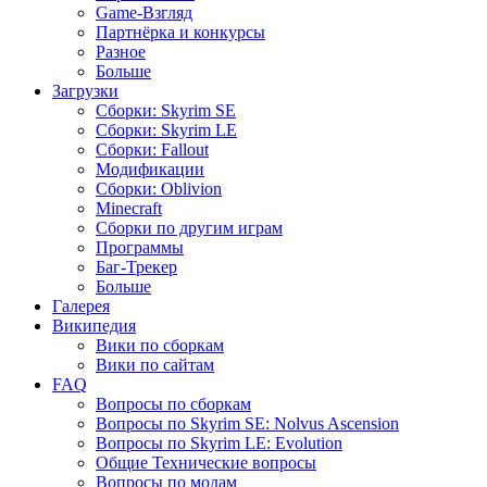
Game-Взгляд
Партнёрка и конкурсы
Разное
Больше
Загрузки
Сборки: Skyrim SE
Сборки: Skyrim LE
Сборки: Fallout
Модификации
Сборки: Oblivion
Minecraft
Сборки по другим играм
Программы
Баг-Трекер
Больше
Галерея
Википедия
Вики по сборкам
Вики по сайтам
FAQ
Вопросы по сборкам
Вопросы по Skyrim SE: Nolvus Ascension
Вопросы по Skyrim LE: Evolution
Общие Технические вопросы
Вопросы по модам