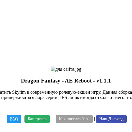
Dragon Fantasy - AE Reboot - v1.1.1
евратить Skyrim в современную ролевую-экшен игру. Данная сборк
я придерживаться лора серии TES лишь иногда отходя от него ч
|
–
|
FAQ
Баг-трекер
Как постить баги
Наш Дискорд