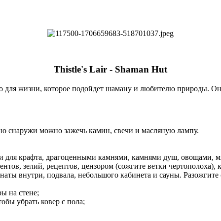
Thistle's Lair - Shaman Hut
о для жизни, которое подойдет шаману и любителю природы. Он
но снаружи можно зажечь камин, свечи и масляную лампу.
 для крафта, драгоценными камнями, камнями душ, овощами, мя
тов, зелий, рецептов, цензором (сожгите ветки чертополоха), к
ты внутри, подвала, небольшого кабинета и сауны. Разожгите о
ы на стене;
обы убрать ковер с пола;