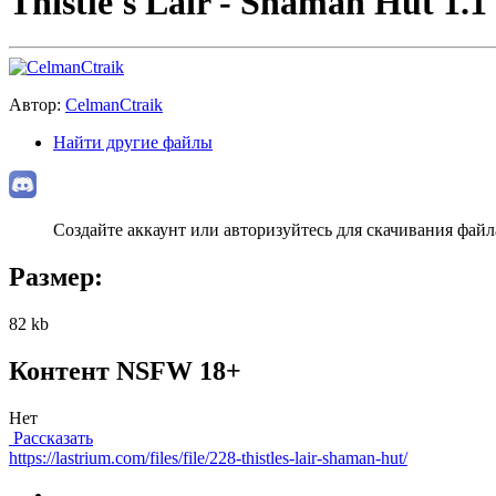
Thistle's Lair - Shaman Hut 1.1
Автор:
CelmanCtraik
Найти другие файлы
Создайте аккаунт или авторизуйтесь для скачивания файл
Размер:
82 kb
Контент NSFW 18+
Нет
Рассказать
https://lastrium.com/files/file/228-thistles-lair-shaman-hut/