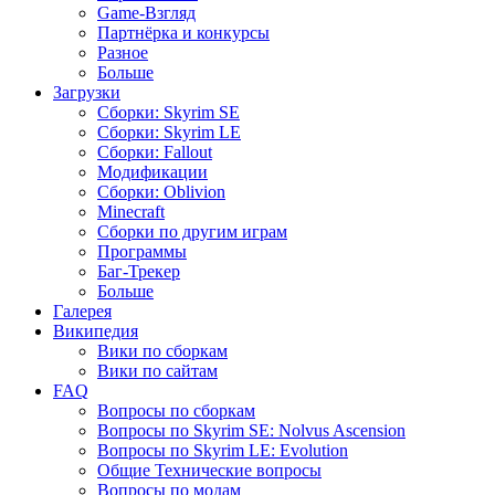
Game-Взгляд
Партнёрка и конкурсы
Разное
Больше
Загрузки
Сборки: Skyrim SE
Сборки: Skyrim LE
Сборки: Fallout
Модификации
Сборки: Oblivion
Minecraft
Сборки по другим играм
Программы
Баг-Трекер
Больше
Галерея
Википедия
Вики по сборкам
Вики по сайтам
FAQ
Вопросы по сборкам
Вопросы по Skyrim SE: Nolvus Ascension
Вопросы по Skyrim LE: Evolution
Общие Технические вопросы
Вопросы по модам