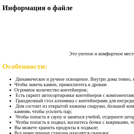
Информация о файле
Это уютное и комфортное мест
Особенности:
Динамическое и ручное освещение. Внутри дома темно, 
Чтобы зажечь камин, прикоснитесь к дровам
Огромное количество контейнеров;
Есть скрипт автосортировки контейнеров с компонентами
Грандиозный стол алхимика с контейнерами для ингредиен
Дом состоит из открытой хижины снаружи, большой комна
камням, чтобы усилить пар;
Чтобы попасть в сауну и заняться учебой, отдерните штор
Чтобы попасть в подвал, коснитесь бочки с ковриками, чт
Вы можете хранить продукты в подвале;
Все ремесленные станции находятся снаружи;