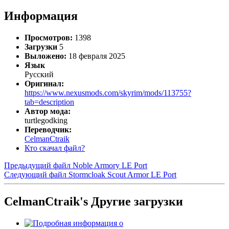
Информация
Просмотров:
1398
Загрузки
5
Выложено:
18 февраля 2025
Язык
Русский
Оригинал:
https://www.nexusmods.com/skyrim/mods/113755?
tab=description
Автор мода:
turtlegodking
Переводчик:
CelmanCtraik
Кто скачал файл?
Предыдущий файл
Noble Armory LE Port
Следующий файл
Stormcloak Scout Armor LE Port
CelmanCtraik's Другие загрузки