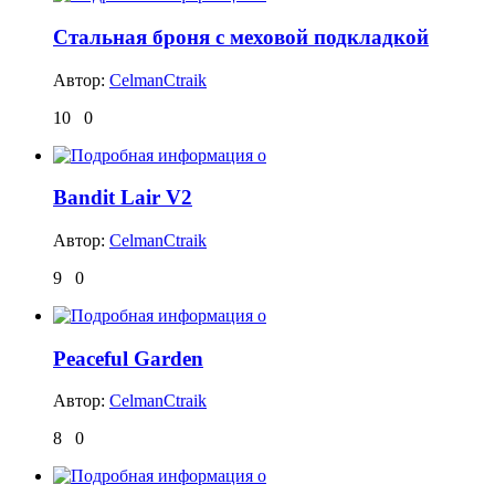
Стальная броня с меховой подкладкой
Автор:
CelmanCtraik
10
0
Bandit Lair V2
Автор:
CelmanCtraik
9
0
Peaceful Garden
Автор:
CelmanCtraik
8
0