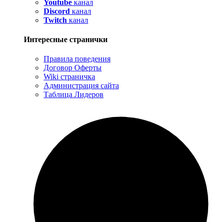
Youtube
канал
Discord
канал
Twitch
канал
Интересные странички
Правила поведения
Договор Оферты
Wiki страничка
Администрация сайта
Таблица Лидеров