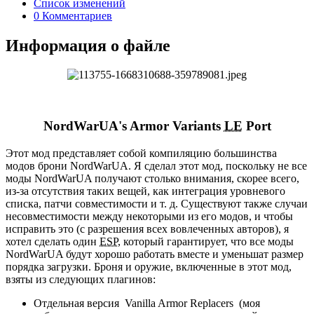
Список изменений
0 Комментариев
Информация о файле
NordWarUA's Armor Variants
LE
Port
Этот мод представляет собой компиляцию большинства
модов брони NordWarUA. Я сделал этот мод, поскольку не все
моды NordWarUA получают столько внимания, скорее всего,
из-за отсутствия таких вещей, как интеграция уровневого
списка, патчи совместимости и т. д. Существуют также случаи
несовместимости между некоторыми из его модов, и чтобы
исправить это (с разрешения всех вовлеченных авторов), я
хотел сделать один
ESP
, который гарантирует, что все моды
NordWarUA будут хорошо работать вместе и уменьшат размер
порядка загрузки. Броня и оружие, включенные в этот мод,
взяты из следующих плагинов:
Отдельная версия Vanilla Armor Replacers (моя