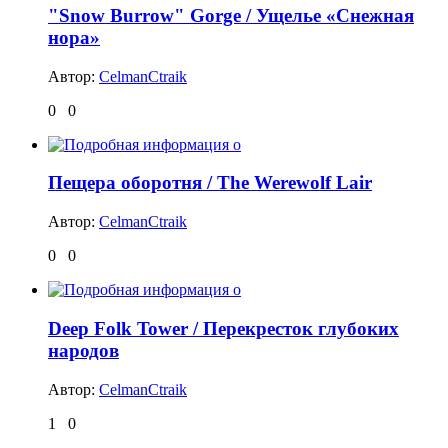
"Snow Burrow" Gorge / Ущелье «Снежная
нора»
Автор:
CelmanCtraik
0
0
Пещера оборотня / The Werewolf Lair
Автор:
CelmanCtraik
0
0
Deep Folk Tower / Перекресток глубоких
народов
Автор:
CelmanCtraik
1
0