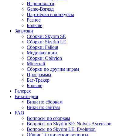
Игроновости
Game-Взгляд
Партнёрка и конкурсы
Разное
Больше
Загрузки
Сборки: Skyrim SE
Сборки: Skyrim LE
Сборки: Fallout
Модификации
Сборки: Oblivion
Minecraft
Сборки по другим играм
Программы
Баг-Трекер
Больше
Галерея
Википедия
Вики по сборкам
Вики по сайтам
FAQ
Вопросы по сборкам
Вопросы по Skyrim SE: Nolvus Ascension
Вопросы по Skyrim LE: Evolution
Общие Технические вопросы