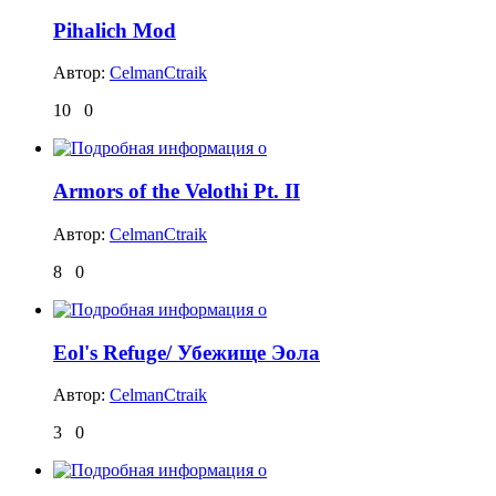
Pihalich Mod
Автор:
CelmanCtraik
10
0
Armors of the Velothi Pt. II
Автор:
CelmanCtraik
8
0
Eol's Refuge/ Убежище Эола
Автор:
CelmanCtraik
3
0