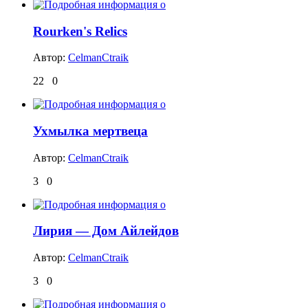
Rourken's Relics
Автор:
CelmanCtraik
22
0
Ухмылка мертвеца
Автор:
CelmanCtraik
3
0
Лирия — Дом Айлейдов
Автор:
CelmanCtraik
3
0