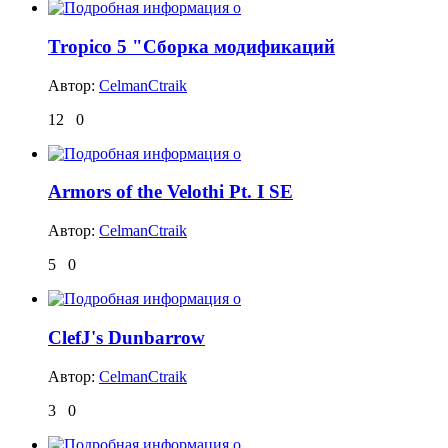
Tropico 5 "Сборка модификаций
Автор:
CelmanCtraik
12
0
Armors of the Velothi Pt. I SE
Автор:
CelmanCtraik
5
0
ClefJ's Dunbarrow
Автор:
CelmanCtraik
3
0