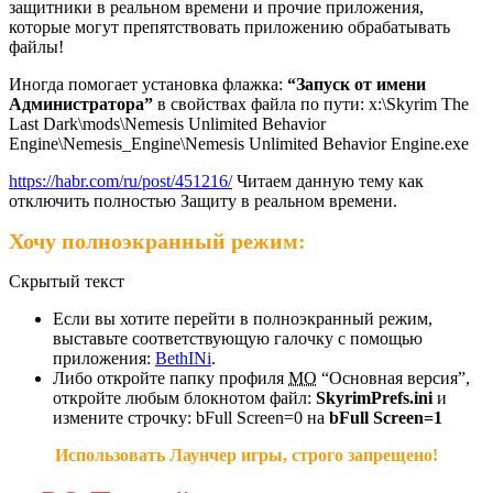
защитники в реальном времени и прочие приложения,
которые могут препятствовать приложению обрабатывать
файлы!
Иногда помогает установка флажка:
“Запуск от имени
Администратора”
в свойствах файла по пути: х:\Skyrim The
Last Dark\mods\Nemesis Unlimited Behavior
Engine\Nemesis_Engine\Nemesis Unlimited Behavior Engine.exe
https://habr.com/ru/post/451216/
Читаем данную тему как
отключить полностью Защиту в реальном времени.
Хочу полноэкранный режим:
Скрытый текст
Если вы хотите перейти в полноэкранный режим,
выставьте соответствующую галочку с помощью
приложения:
BethINi
.
Либо откройте папку профиля
МО
“Основная версия”,
откройте любым блокнотом файл:
SkyrimPrefs.ini
и
измените строчку: bFull Screen=0 на
bFull Screen=1
Использовать Лаунчер игры, строго запрещено!