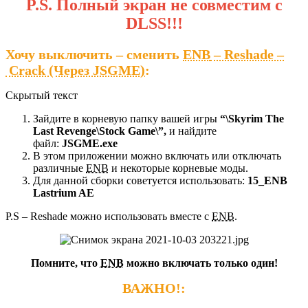
P.S. Полный экран не совместим с
DLSS!!!
Хочу выключить – сменить
ENB
– Reshade –
Crack (Через JSGME)
:
Скрытый текст
Зайдите в корневую папку вашей игры
“\Skyrim The
Last Revenge\Stock Game\”,
и найдите
файл:
JSGME.exe
В этом приложении можно включать или отключать
различные
ENB
и некоторые корневые моды.
Для данной сборки советуется использовать:
15_ENB
Lastrium AE
P.S – Reshade можно использовать вместе с
ENB
.
Помните, что
ENB
можно включать только один!
ВАЖНО!: