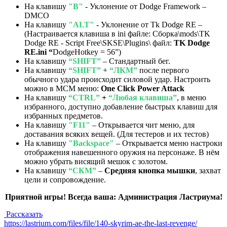
На клавишу
"B"
- Уклонение от Dodge Framework –
DMCO
На клавишу
"ALT"
- Уклонение от Tk Dodge RE –
(Настраивается клавиша в ini файле: Сборка\mods\TK
Dodge RE - Script Free\SKSE\Plugins\ файл:
TK Dodge
RE.ini “
DodgeHotkey = 56”)
На клавишу
“SHIFT”
– Стандартный бег.
На клавишу
“SHIFT”
+
“ЛКМ”
после первого
обычного удара происходит силовой удар. Настроить
можно в МСМ меню:
One Click Power Attack
На клавишу
“CTRL”
+
“Любая клавиша”
, в меню
избранного, доступно добавление быстрых клавиш для
избранных предметов.
На клавишу
"F11"
– Открывается чит меню, для
доставания всяких вещей. (Для тестеров и их тестов)
На клавишу
"Backspace
"
– Открывается меню настроки
отображения навешенного оружия на персонаже. В нём
можно убрать висящий мешок с золотом.
На клавишу
“СКМ”
–
Средняя кнопка мышки
, захват
цели и сопровождение.
Приятной игры! Всегда ваша: Администрация Ластриума!
Рассказать
https://lastrium.com/files/file/140-skyrim-ae-the-last-revenge/