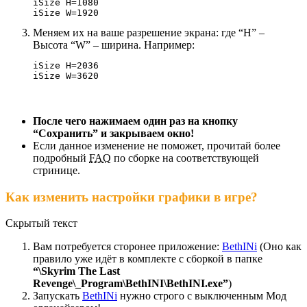
iSize H
=
1080
iSize W
=
1920
Меняем их на ваше разрешение экрана: где “H” –
Высота “W” – ширина. Например:
iSize H
=
2036
iSize W
=
3620
После чего нажимаем один раз на кнопку
“Сохранить” и закрываем окно!
Если данное изменение не поможет, прочитай более
подробный
FAQ
по сборке на соответствующей
стринице.
Как изменить настройки графики в игре?
Скрытый текст
Вам потребуется сторонее приложение:
BethINi
(Оно как
правило уже идёт в комплекте с сборкой в папке
“\Skyrim The Last
Revenge\_Program\BethINI\BethINI.exe”
)
Запускать
BethINi
нужно строго с выключенным Мод