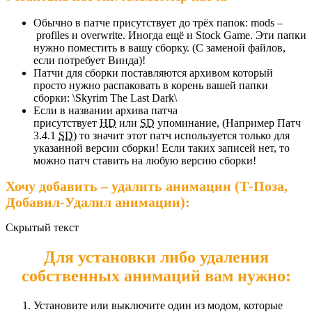
Обычно в патче присутствует до трёх папок: mods –
profiles и overwrite. Иногда ещё и Stock Game. Эти папки
нужно поместить в вашу сборку. (С заменой файлов,
если потребует Винда)!
Патчи для сборки поставляются архивом который
просто нужно распаковать в корень вашей папки
сборки: \Skyrim The Last Dark\
Если в названии архива патча
присутствует
HD
или
SD
упоминание, (Например Патч
3.4.1
SD
) то значит этот патч используется только для
указанной версии сборки! Если таких записей нет, то
можно патч ставить на любую версию сборки!
Хочу добавить – удалить анимации (Т-Поза,
Добавил-Удалил анимации):
Скрытый текст
Для установки либо удаления
собственных анимаций вам нужно:
Установите или выключите один из модом, которые