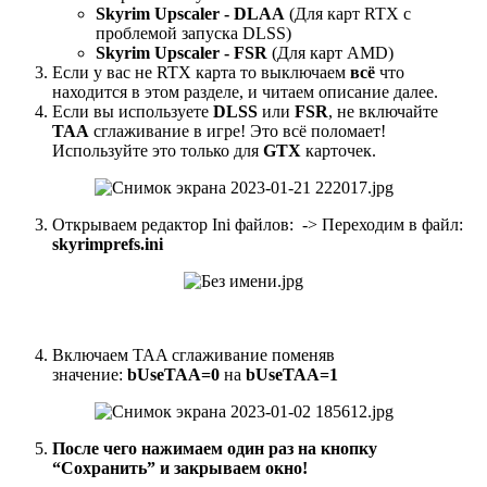
Skyrim Upscaler - DLAA
(Для карт RTX с
проблемой запуска DLSS)
Skyrim Upscaler - FSR
(Для карт AMD)
Если у вас не RTX карта то выключаем
всё
что
находится в этом разделе, и читаем описание далее.
Если вы используете
DLSS
или
FSR
, не включайте
TAA
сглаживание в игре! Это всё поломает!
Используйте это только для
GTX
карточек.
Открываем редактор Ini файлов:
-> Переходим в файл:
skyrimprefs.ini
Включаем TAA сглаживание поменяв
значение:
bUseTAA=0
на
bUseTAA=1
После чего нажимаем один раз на кнопку
“Сохранить” и закрываем окно!