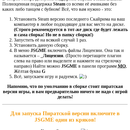
Полноценная поддержка
Steam
со всеми её ачивками без
каких либо танцем с бубном! Всё, что вам нужно - это:
Установить Steam версию последнего Скайрима на ваш
компьютер в любое подходящее для вас место на диске.
(Строго рекомендуется в тот-же диск где будет лежать
и сама сборка! Но не в папку сборки!)
Запустить её на всякий случай 1 раз.
Установить данную сборку.
В меню
JSGME
включить файлы Лицензии. Она так и
называется –
_Лицензия
. (Просто перетащите плагин
слева на право или выделите и нажмите на стрелочку
направо) Найти можно
JSGME
в панели программ
МО
,
Жёлтая буква
G
Всё, запускаем игру и радуемся.
Напомню, что по умолчанию в сборке стоит пиратская
версия игры, и вам предварительно ничего не надо с игрой
делать!
Для запуска Пиратской версии включите в
JSGME один из кряков!