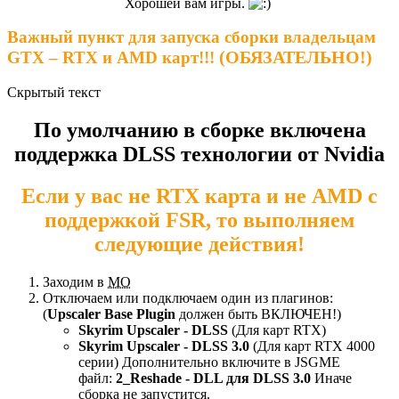
Хорошей вам игры.
Важный пункт для запуска сборки владельцам
(ОБЯЗАТЕЛЬНО!)
GTX – RTX и AMD карт!!!
Скрытый текст
По умолчанию в сборке включена
поддержка DLSS технологии от Nvidia
Если у вас не RTX карта и не AMD с
поддержкой FSR, то выполняем
следующие действия!
Заходим в
МО
Отключаем или подключаем один из плагинов:
(
Upscaler Base Plugin
должен быть ВКЛЮЧЕН!)
Skyrim Upscaler - DLSS
(Для карт RTX)
Skyrim Upscaler - DLSS 3.0
(Для карт RTX 4000
серии) Дополнительно включите в JSGME
файл:
2_Reshade - DLL для DLSS 3.0
Иначе
сборка не запустится.