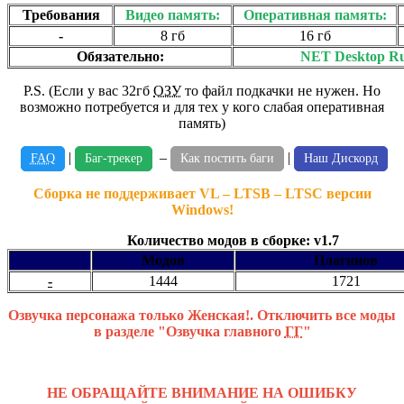
Требования
Видео память:
Оперативная память:
-
8 гб
16 гб
Обязательно:
NET Desktop R
P.S. (Если у вас 32гб
ОЗУ
то файл подкачки не нужен. Но
возможно потребуется и для тех у кого слабая оперативная
память)
|
–
|
FAQ
Баг-трекер
Как постить баги
Наш Дискорд
Сборка не поддерживает VL – LTSB – LTSC версии
Windows!
Количество модов в сборке: v1.7
Модов
Плагинов
-
1444
1721
Озвучка персонажа только Женская!. Отключить все моды
в разделе "Озвучка главного
ГГ
"
НЕ ОБРАЩАЙТЕ ВНИМАНИЕ НА ОШИБКУ