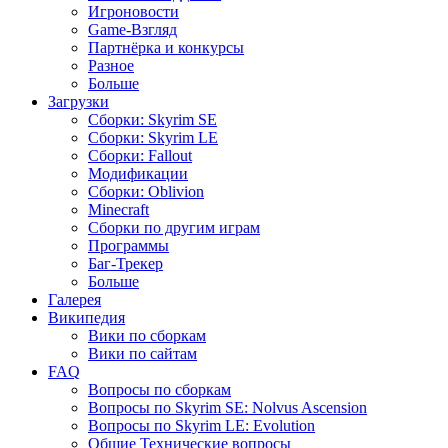
Игроновости
Game-Взгляд
Партнёрка и конкурсы
Разное
Больше
Загрузки
Сборки: Skyrim SE
Сборки: Skyrim LE
Сборки: Fallout
Модификации
Сборки: Oblivion
Minecraft
Сборки по другим играм
Программы
Баг-Трекер
Больше
Галерея
Википедия
Вики по сборкам
Вики по сайтам
FAQ
Вопросы по сборкам
Вопросы по Skyrim SE: Nolvus Ascension
Вопросы по Skyrim LE: Evolution
Общие Технические вопросы