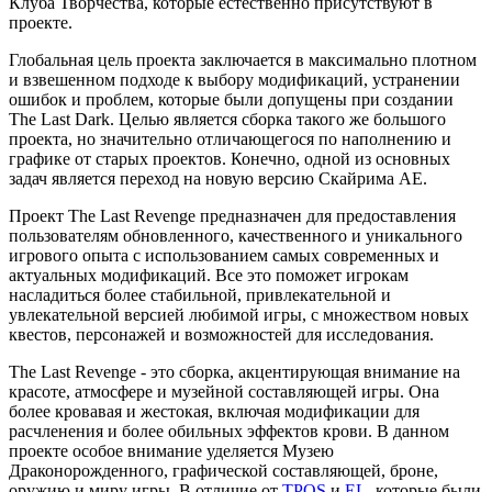
Клуба Творчества, которые естественно присутствуют в
проекте.
Глобальная цель проекта заключается в максимально плотном
и взвешенном подходе к выбору модификаций, устранении
ошибок и проблем, которые были допущены при создании
The Last Dark. Целью является сборка такого же большого
проекта, но значительно отличающегося по наполнению и
графике от старых проектов. Конечно, одной из основных
задач является переход на новую версию Скайрима AE.
Проект The Last Revenge предназначен для предоставления
пользователям обновленного, качественного и уникального
игрового опыта с использованием самых современных и
актуальных модификаций. Все это поможет игрокам
насладиться более стабильной, привлекательной и
увлекательной версией любимой игры, с множеством новых
квестов, персонажей и возможностей для исследования.
The Last Revenge - это сборка, акцентирующая внимание на
красоте, атмосфере и музейной составляющей игры. Она
более кровавая и жестокая, включая модификации для
расчленения и более обильных эффектов крови. В данном
проекте особое внимание уделяется Музею
Драконорожденного, графической составляющей, броне,
оружию и миру игры. В отличие от
TPOS
и
EL
, которые были