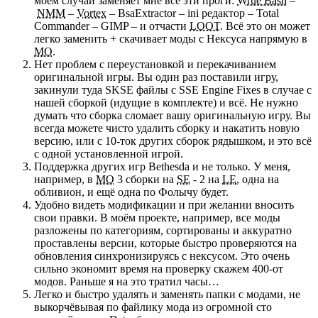
моём случаи заменяет мне все эти проги:
Wrue Bash
–
NMM
–
Vortex
– BsaExtractor – ini редактор – Total
Commander – GIMP – и отчасти
LOOT
. Всё это он может
легко заменить + скачивает моды с Нексуса напрямую в
МО
.
Нет проблем с переустановкой и перекачиванием
оригинальной игры. Вы один раз поставили игру,
закинули туда SKSE файлы с SSE Engine Fixes в случае с
нашей сборкой (идущие в комплекте) и всё. Не нужно
думать что сборка сломает вашу оригинальную игру. Вы
всегда можете чисто удалить сборку и накатить новую
версию, или с 10-ток других сборок рядышком, и это всё
с одной установленной игрой.
Поддержка других игр Bethesda и не только. У меня,
например, в
МО
3 сборки на
SE
- 2 на
LE
, одна на
обливион, и ещё одна по Фолычу будет.
Удобно видеть модификации и при желании вносить
свои правки. В моём проекте, например, все моды
разложены по категориям, сортированы и аккуратно
проставлены версии, которые быстро проверяются на
обновления синхронизируясь с нексусом. Это очень
сильно экономит время на проверку скажем 400-от
модов. Раньше я на это тратил часы…
Легко и быстро удалять и заменять папки с модами, не
выкорчёвывая по файлику мода из огромной сто