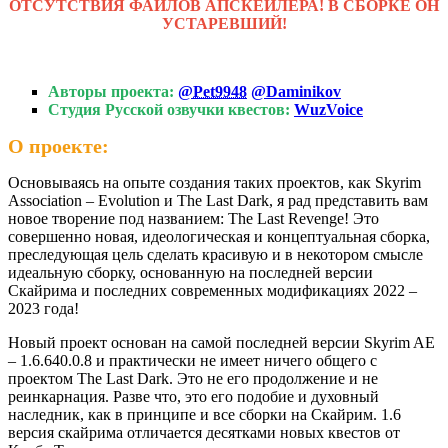
ОТСУТСТВИЯ ФАЙЛОВ АПСКЕЙЛЕРА! В СБОРКЕ ОН
УСТАРЕВШИЙ!
Авторы проекта:
@
Pet9948
@Daminikov
Студия Русской озвучки квестов:
WuzVoice
О проекте:
Основываясь на опыте создания таких проектов, как Skyrim
Association – Evolution и The Last Dark, я рад представить вам
новое творение под названием: The Last Revenge! Это
совершенно новая, идеологическая и концептуальная сборка,
преследующая цель сделать красивую и в некотором смысле
идеальную сборку, основанную на последней версии
Скайрима и последних современных модификациях 2022 –
2023 года!
Новый проект основан на самой последней версии Skyrim AE
– 1.6.640.0.8 и практически не имеет ничего общего с
проектом The Last Dark. Это не его продолжение и не
реинкарнация. Разве что, это его подобие и духовный
наследник, как в принципе и все сборки на Скайрим. 1.6
версия скайрима отличается десятками новых квестов от