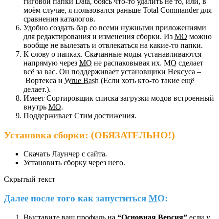
гиговой папки Data, боясь что-то удалить не то, или, в
моём случае, я пользовался раньше Total Commander для
сравнения каталогов.
Удобно создать бар со всеми нужными приложениями
для редактирования и изменения сборки. Из
МО
можно
вообще не вылезать и отвлекаться на какие-то папки.
К слову о папках. Скачанные моды устанавливаются
напрямую через
МО
не распаковывая их.
МО
сделает
всё за вас. Он поддерживает установщики Нексуса –
Вортекса и
Wrue Bash
(Если хоть кто-то такие ещё
делает.).
Имеет Сортировщик списка загрузки модов встроенный
внутрь
МО
.
Поддерживает Стим достижения.
Установка сборки: (ОБЯЗАТЕЛЬНО!)
Скачать Лаунчер с сайта.
Установить сборку через него.
Скрытый текст
Далее после того как запуститься
MO
:
Выставите ваш профиль на
“Основная Версия”
если у