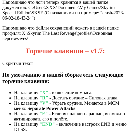
Напоминаю что логи теперь хранятся в вашей папке
документов: C:\Users\XXX\Documents\My Games\Skyrim
Special Edition\SKSE (С названиями на примере: “crash-2023-
06-02-18-43-24”)
Напоминаю что файлы сохранений лежать в вашей папке
профиля: X:\Skyrim The Last Revenge\profiles\Основная
версия\saves\
Горячие клавиши – v1.7:
Скрытый текст
По умолчанию в нашей сборке есть следующие
горячие клавиши:
На клавишу
"X"
- включение компаса.
На клавишу
"R"
- Достать оружие – Силовая атака.
На клавишу
"V"
- Убрать оружие. Меняется в МСМ
меню:
Separate Power Attacks
На клавишу
"E"
- Если вы нашли параплан, возможно
активировать его в полёте.
На клавишу
"END"
- включение настроек
ENB
и меню
DLSS.