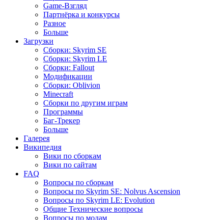
Game-Взгляд
Партнёрка и конкурсы
Разное
Больше
Загрузки
Сборки: Skyrim SE
Сборки: Skyrim LE
Сборки: Fallout
Модификации
Сборки: Oblivion
Minecraft
Сборки по другим играм
Программы
Баг-Трекер
Больше
Галерея
Википедия
Вики по сборкам
Вики по сайтам
FAQ
Вопросы по сборкам
Вопросы по Skyrim SE: Nolvus Ascension
Вопросы по Skyrim LE: Evolution
Общие Технические вопросы
Вопросы по модам