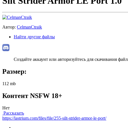
Silt Strider Armor LE Port 1.0
Автор:
CelmanCtraik
Найти другие файлы
Создайте аккаунт или авторизуйтесь для скачивания файл
Размер:
112 mb
Контент NSFW 18+
Нет
Рассказать
https://lastrium.com/files/file/255-silt-strider-armor-le-port/