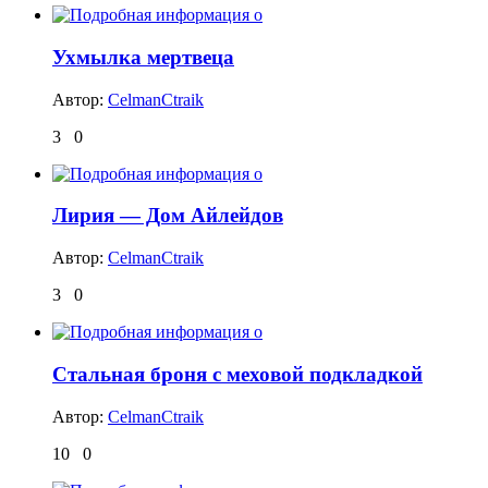
Ухмылка мертвеца
Автор:
CelmanCtraik
3
0
Лирия — Дом Айлейдов
Автор:
CelmanCtraik
3
0
Стальная броня с меховой подкладкой
Автор:
CelmanCtraik
10
0