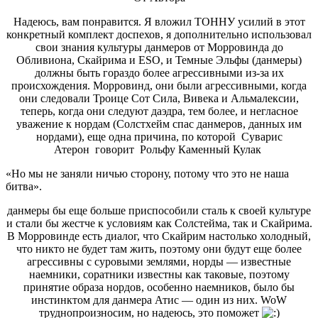
Надеюсь, вам понравится. Я вложил ТОННУ усилий в этот
конкретный комплект доспехов, я дополнительно использовал
свои знания культуры данмеров от Морровинда до
Обливиона, Скайрима и ESO, и Темные Эльфы (данмеры)
должны быть гораздо более агрессивными из-за их
происхождения. Морровинд, они были агрессивными, когда
они следовали Троице Сот Сила, Вивека и Альмалексии,
теперь, когда они следуют даэдра, тем более, и негласное
уважение к нордам (Солстхейм спас данмеров, данных им
нордами), еще одна причина, по которой Суварис
Атерон говорит Рольфу Каменный Кулак
«Но мы не заняли ничью сторону, потому что это не наша
битва».
данмеры бы еще больше приспособили сталь к своей культуре
и стали бы жестче к условиям как Солстейма, так и Скайрима.
В Морровинде есть диалог, что Скайрим настолько холодный,
что никто не будет там жить, поэтому они будут еще более
агрессивны с суровыми землями, норды — известные
наемники, соратники известны как таковые, поэтому
принятие образа нордов, особенно наемников, было бы
инстинктом для данмера Атис — один из них. WoW
труднопроизносим, но надеюсь, это поможет