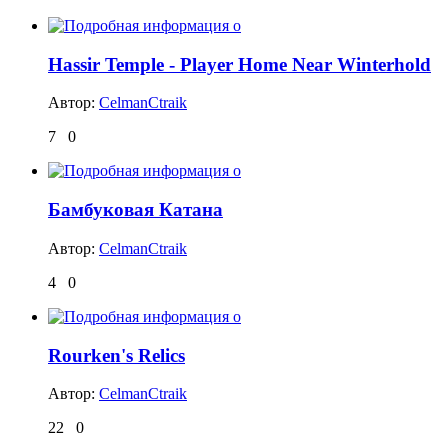
Hassir Temple - Player Home Near Winterhold
Автор:
CelmanCtraik
7
0
Бамбуковая Катана
Автор:
CelmanCtraik
4
0
Rourken's Relics
Автор:
CelmanCtraik
22
0