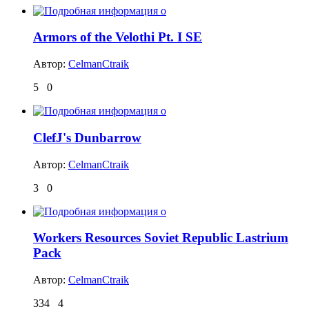
Armors of the Velothi Pt. I SE
Автор:
CelmanCtraik
5
0
ClefJ's Dunbarrow
Автор:
CelmanCtraik
3
0
Workers Resources Soviet Republic Lastrium
Pack
Автор:
CelmanCtraik
334
4