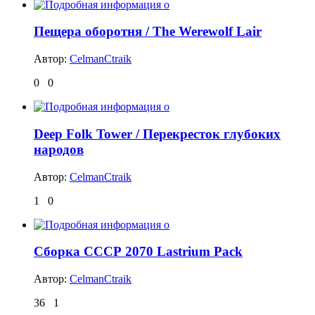
Пещера оборотня / The Werewolf Lair
Автор:
CelmanCtraik
0
0
Deep Folk Tower / Перекресток глубоких
народов
Автор:
CelmanCtraik
1
0
Сборка СССР 2070 Lastrium Pack
Автор:
CelmanCtraik
36
1