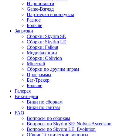
Игроновости
Game-Взгляд
Партнёрка и конкурсы
Разное
Больше
Загрузки
Сборки: Skyrim SE
Сборки: Skyrim LE
Сборки: Fallout
Модификации
Сборки: Oblivion
Minecraft
Сборки по другим играм
Программы
Баг-Трекер
Больше
Галерея
Википедия
Вики по сборкам
Вики по сайтам
FAQ
Вопросы по сборкам
Вопросы по Skyrim SE: Nolvus Ascension
Вопросы по Skyrim LE: Evolution
Общие Технические вопросы