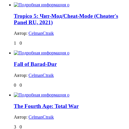
Tropico 5: Чит-Мод/Cheat-Mode (Cheater's
Panel RU, 2021)
Автор:
CelmanCtraik
1
0
Fall of Barad-Dur
Автор:
CelmanCtraik
0
0
The Fourth Age: Total War
Автор:
CelmanCtraik
3
0