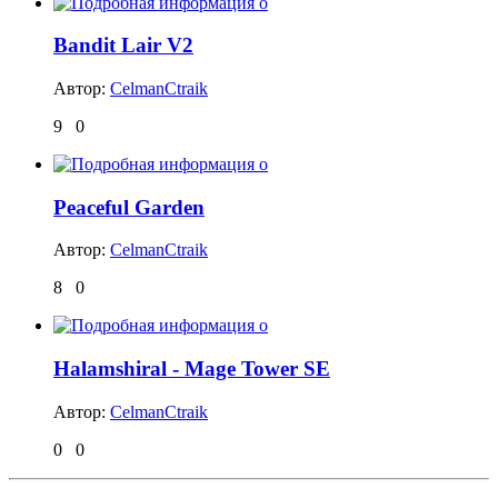
Bandit Lair V2
Автор:
CelmanCtraik
9
0
Peaceful Garden
Автор:
CelmanCtraik
8
0
Halamshiral - Mage Tower SE
Автор:
CelmanCtraik
0
0