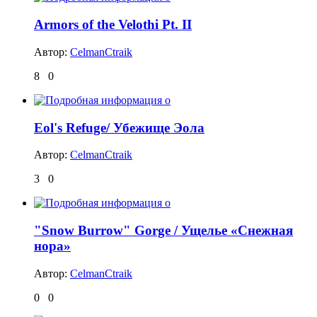
Armors of the Velothi Pt. II
Автор:
CelmanCtraik
8
0
Eol's Refuge/ Убежище Эола
Автор:
CelmanCtraik
3
0
"Snow Burrow" Gorge / Ущелье «Снежная
нора»
Автор:
CelmanCtraik
0
0