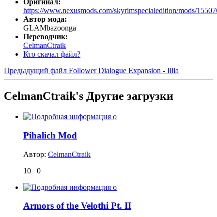
Оригинал:
https://www.nexusmods.com/skyrimspecialedition/mods/15507
Автор мода:
GLAMbazoonga
Переводчик:
CelmanCtraik
Кто скачал файл?
Предыдущий файл
Follower Dialogue Expansion - Illia
CelmanCtraik's Другие загрузки
Pihalich Mod
Автор:
CelmanCtraik
10
0
Armors of the Velothi Pt. II