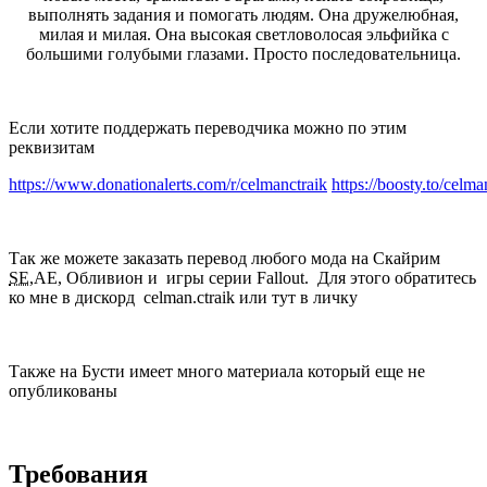
выполнять задания и помогать людям. Она дружелюбная,
милая и милая. Она высокая светловолосая эльфийка с
большими голубыми глазами. Просто последовательница.
Если хотите поддержать переводчика можно по этим
реквизитам
https://www.donationalerts.com/r/celmanctraik
https://boosty.to/celma
Так же можете заказать перевод любого мода на Скайрим
SE
,AE, Обливион и игры серии Fallout. Для этого обратитесь
ко мне в дискорд celman.ctraik или тут в личку
Также на Бусти имеет много материала который еще не
опубликованы
Требования