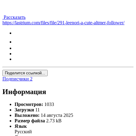
Рассказать
https://lastrium.com/files/file/291-leenori-a-cute-altmer-follower/
Поделится ссылкой...
Подписчики
2
Информация
Просмотров:
1033
Загрузки
11
Выложено:
14 августа 2025
Размер файла
2.73 kB
Язык
Русский