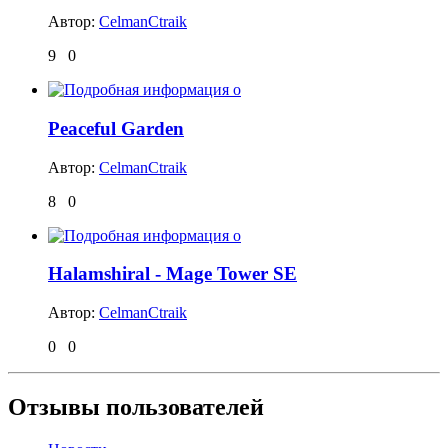
Автор:
CelmanCtraik
9
0
Peaceful Garden
Автор:
CelmanCtraik
8
0
Halamshiral - Mage Tower SE
Автор:
CelmanCtraik
0
0
Отзывы пользователей