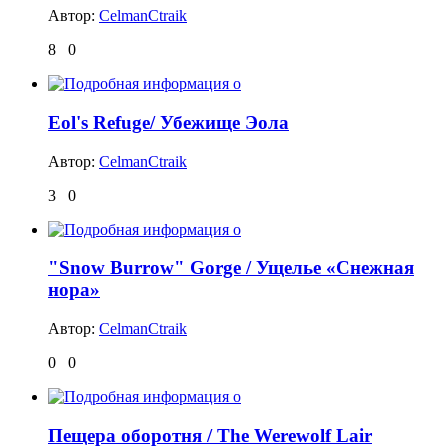
Автор:
CelmanCtraik
8
0
Eol's Refuge/ Убежище Эола
Автор:
CelmanCtraik
3
0
"Snow Burrow" Gorge / Ущелье «Снежная
нора»
Автор:
CelmanCtraik
0
0
Пещера оборотня / The Werewolf Lair