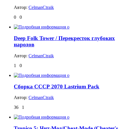
Автор:
CelmanCtraik
0
0
Deep Folk Tower / Перекресток глубоких
народов
Автор:
CelmanCtraik
1
0
Сборка СССР 2070 Lastrium Pack
Автор:
CelmanCtraik
36
1
Tropico 5: Чит-Мод/Cheat-Mode (Cheater's