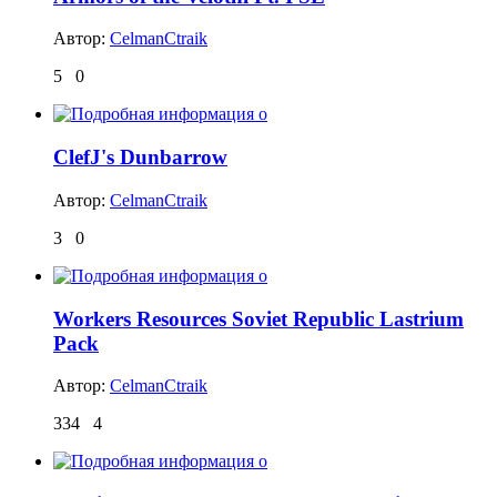
Автор:
CelmanCtraik
5
0
ClefJ's Dunbarrow
Автор:
CelmanCtraik
3
0
Workers Resources Soviet Republic Lastrium
Pack
Автор:
CelmanCtraik
334
4