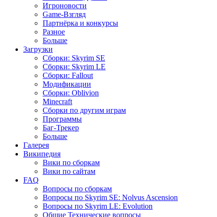
Игроновости
Game-Взгляд
Партнёрка и конкурсы
Разное
Больше
Загрузки
Сборки: Skyrim SE
Сборки: Skyrim LE
Сборки: Fallout
Модификации
Сборки: Oblivion
Minecraft
Сборки по другим играм
Программы
Баг-Трекер
Больше
Галерея
Википедия
Вики по сборкам
Вики по сайтам
FAQ
Вопросы по сборкам
Вопросы по Skyrim SE: Nolvus Ascension
Вопросы по Skyrim LE: Evolution
Общие Технические вопросы