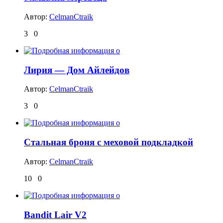
Автор:
CelmanCtraik
3
0
Лирия — Дом Айлейдов
Автор:
CelmanCtraik
3
0
Стальная броня с меховой подкладкой
Автор:
CelmanCtraik
10
0
Bandit Lair V2