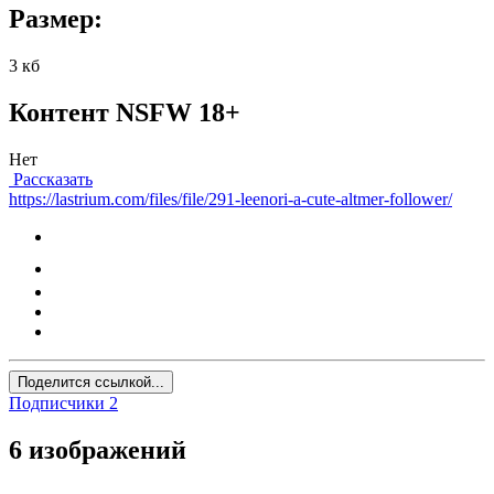
Размер:
3 кб
Контент NSFW 18+
Нет
Рассказать
https://lastrium.com/files/file/291-leenori-a-cute-altmer-follower/
Поделится ссылкой...
Подписчики
2
6 изображений