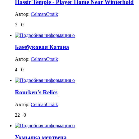
Hassir Temple - Player Home Near Winterhold
Автор:
CelmanCtraik
7
0
Бамбуковая Катана
Автор:
CelmanCtraik
4
0
Rourken's Relics
Автор:
CelmanCtraik
22
0
Ухмылка мертвеца