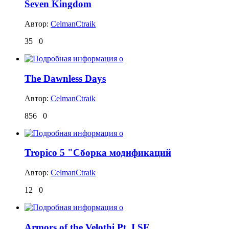
Seven Kingdom
Автор:
CelmanCtraik
35
0
The Dawnless Days
Автор:
CelmanCtraik
856
0
Tropico 5 "Сборка модификаций
Автор:
CelmanCtraik
12
0
Armors of the Velothi Pt. I SE