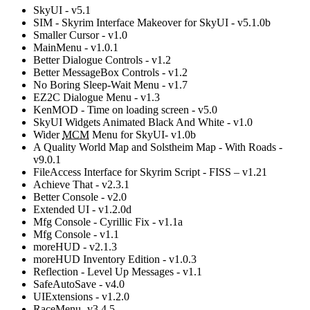
SkyUI - v5.1
SIM - Skyrim Interface Makeover for SkyUI - v5.1.0b
Smaller Cursor - v1.0
MainMenu - v1.0.1
Better Dialogue Controls - v1.2
Better MessageBox Controls - v1.2
No Boring Sleep-Wait Menu - v1.7
EZ2C Dialogue Menu - v1.3
KenMOD - Time on loading screen - v5.0
SkyUI Widgets Animated Black And White - v1.0
Wider
MCM
Menu for SkyUI- v1.0b
A Quality World Map and Solstheim Map - With Roads -
v9.0.1
FileAccess Interface for Skyrim Script - FISS – v1.21
Achieve That - v2.3.1
Better Console - v2.0
Extended UI - v1.2.0d
Mfg Console - Cyrillic Fix - v1.1a
Mfg Console - v1.1
moreHUD - v2.1.3
moreHUD Inventory Edition - v1.0.3
Reflection - Level Up Messages - v1.1
SafeAutoSave - v4.0
UIExtensions - v1.2.0
RaceMenu -v3.4.5