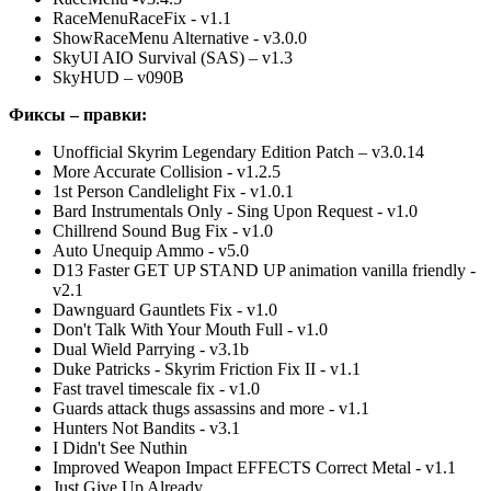
RaceMenuRaceFix - v1.1
ShowRaceMenu Alternative - v3.0.0
SkyUI AIO Survival (SAS) – v1.3
SkyHUD – v090B
Фиксы – правки:
Unofficial Skyrim Legendary Edition Patch – v3.0.14
More Accurate Collision - v1.2.5
1st Person Candlelight Fix - v1.0.1
Bard Instrumentals Only - Sing Upon Request - v1.0
Chillrend Sound Bug Fix - v1.0
Auto Unequip Ammo - v5.0
D13 Faster GET UP STAND UP animation vanilla friendly -
v2.1
Dawnguard Gauntlets Fix - v1.0
Don't Talk With Your Mouth Full - v1.0
Dual Wield Parrying - v3.1b
Duke Patricks - Skyrim Friction Fix II - v1.1
Fast travel timescale fix - v1.0
Guards attack thugs assassins and more - v1.1
Hunters Not Bandits - v3.1
I Didn't See Nuthin
Improved Weapon Impact EFFECTS Correct Metal - v1.1
Just Give Up Already