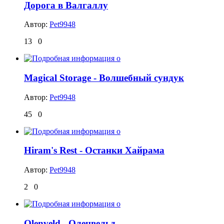
Дорога в Валгаллу
Автор:
Pet9948
13
0
Magical Storage - Волшебный сундук
Автор:
Pet9948
45
0
Hiram's Rest - Останки Хайрама
Автор:
Pet9948
2
0
Olenveld - Оленвельд