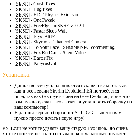
[
SKSE
] - Crash fixes
[
SKSE
] - Bug fixes
[
SKSE
] - HDT Physics Extensions
[
SKSE
] - OneTweak
[
SKSE
] - FreeFlyCamSKSE v10 2 1
[
SKSE
] - Faster Sleep Wait
[
SKSE
] - Elys- AltF4
[
SKSE
] - Skyrim - Enhanced Camera
[
SKSE
] - To Your Face - Sensible
NPC
commenting
[
SKSE
] - Fuz Ro D-oh - Silent Voice
[
SKSE
] - Barter Fix
[
SKSE
] - PapyrusUtil
Установка:
Данная версия устанавливается исключительно так же
как и все версии Skyrim Evolution! Ей не требуется
игра, так как базируется она на базе Evolution, и всё что
вам нужно сделать это скачать и установить сборочку на
ваш компьютер!
В данной версии сборки нет Staft_GG – так что вам
нужно просто начать новую игру!
P.S. Если не хотите удалять вашу старую Evolution,, но очень
хотите потестировать, то есть данная тема которая поможет