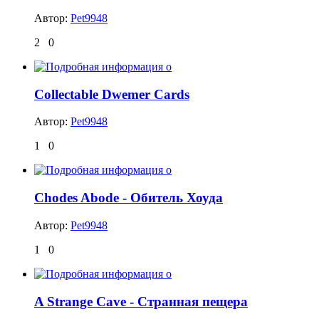
Автор:
Pet9948
2
0
Collectable Dwemer Cards
Автор:
Pet9948
1
0
Chodes Abode - Обитель Хоуда
Автор:
Pet9948
1
0
A Strange Cave - Странная пещера