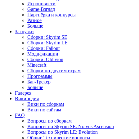
Игроновости
Game-Взгляд
Партнёрка и конкурсы
Разное
Больше
Загрузки
Сборки: Skyrim SE
Сборки: Skyrim LE
Сборки: Fallout
Модификации
Сборки: Oblivion
Minecraft
Сборки по другим играм
Программы
Баг-Трекер
Больше
Галерея
Википедия
Вики по сборкам
Вики по сайтам
FAQ
Вопросы по сборкам
Вопросы по Skyrim SE: Nolvus Ascension
Вопросы по Skyrim LE: Evolution
Общие Технические вопросы