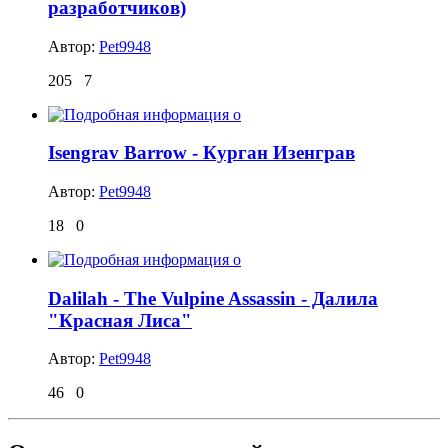
разработчиков)
Автор:
Pet9948
205
7
Isengrav Barrow - Курган Изенграв
Автор:
Pet9948
18
0
Dalilah - The Vulpine Assassin - Далила
"Красная Лиса"
Автор:
Pet9948
46
0