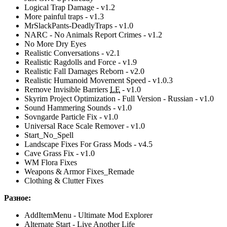
Logical Trap Damage - v1.2
More painful traps - v1.3
MrSlackPants-DeadlyTraps - v1.0
NARC - No Animals Report Crimes - v1.2
No More Dry Eyes
Realistic Conversations - v2.1
Realistic Ragdolls and Force - v1.9
Realistic Fall Damages Reborn - v2.0
Realistic Humanoid Movement Speed - v1.0.3
Remove Invisible Barriers
LE
- v1.0
Skyrim Project Optimization - Full Version - Russian - v1.0
Sound Hammering Sounds - v1.0
Sovngarde Particle Fix - v1.0
Universal Race Scale Remover - v1.0
Start_No_Spell
Landscape Fixes For Grass Mods - v4.5
Cave Grass Fix - v1.0
WM Flora Fixes
Weapons & Armor Fixes_Remade
Clothing & Clutter Fixes
Разное:
AddItemMenu - Ultimate Mod Explorer
Alternate Start - Live Another Life