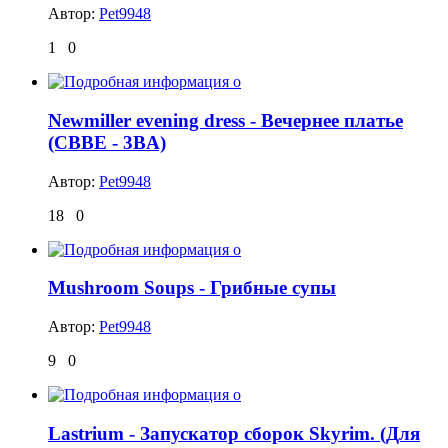
Автор:
Pet9948
1
0
Newmiller evening dress - Вечернее платье
(CBBE - 3BA)
Автор:
Pet9948
18
0
Mushroom Soups - Грибные супы
Автор:
Pet9948
9
0
Lastrium - Запускатор сборок Skyrim. (Для