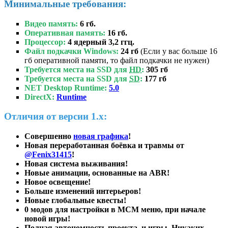
Минимальные требования:
Видео память:
6 гб.
Оперативная память:
16 гб.
Процессор:
4 ядерный 3,2 ггц.
Файл подкачки Windows:
24 гб
(Если у вас больше 16
гб оперативной памяти, то файл подкачки не нужен)
Требуется места на SSD для
HD
:
305 гб
Требуется места на SSD для
SD
:
177 гб
NET Desktop Runtime:
5.0
DirectX:
Runtime
Отличия от версии 1.х:
Совершенно
новая графика
!
Новая переработанная боёвка и травмы от
@Fenix31415
!
Новая система выживания!
Новые анимации, основанные на ABR!
Новое освещение!
Больше изменений интерьеров!
Новые глобальные квесты!
0 модов для настройки в МСМ меню, при начале
новой игры!
Полная автономность проекта, и игры. Никаких