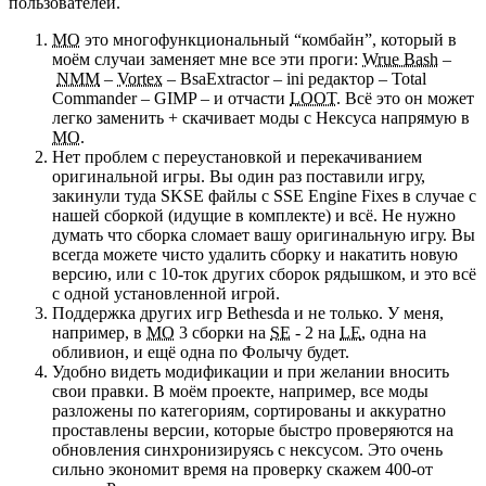
пользователей.
МО
это многофункциональный “комбайн”, который в
моём случаи заменяет мне все эти проги:
Wrue Bash
–
NMM
–
Vortex
– BsaExtractor – ini редактор – Total
Commander – GIMP – и отчасти
LOOT
. Всё это он может
легко заменить + скачивает моды с Нексуса напрямую в
МО
.
Нет проблем с переустановкой и перекачиванием
оригинальной игры. Вы один раз поставили игру,
закинули туда SKSE файлы с SSE Engine Fixes в случае с
нашей сборкой (идущие в комплекте) и всё. Не нужно
думать что сборка сломает вашу оригинальную игру. Вы
всегда можете чисто удалить сборку и накатить новую
версию, или с 10-ток других сборок рядышком, и это всё
с одной установленной игрой.
Поддержка других игр Bethesda и не только. У меня,
например, в
МО
3 сборки на
SE
- 2 на
LE
, одна на
обливион, и ещё одна по Фолычу будет.
Удобно видеть модификации и при желании вносить
свои правки. В моём проекте, например, все моды
разложены по категориям, сортированы и аккуратно
проставлены версии, которые быстро проверяются на
обновления синхронизируясь с нексусом. Это очень
сильно экономит время на проверку скажем 400-от