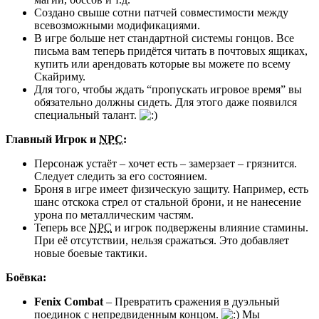
Создано свыше сотни патчей совместимости между
всевозможными модификациями.
В игре больше нет стандартной системы гонцов. Все
письма вам теперь придётся читать в почтовых ящиках,
купить или арендовать которые вы можете по всему
Скайриму.
Для того, чтобы ждать “пропускать игровое время” вы
обязательно должны сидеть. Для этого даже появился
специальный талант.
Главный Игрок и
NPC
:
Персонаж устаёт – хочет есть – замерзает – грязнится.
Следует следить за его состоянием.
Броня в игре имеет физическую защиту. Например, есть
шанс отскока стрел от стальной брони, и не нанесение
урона по металлическим частям.
Теперь все
NPC
и игрок подвержены влияние стамины.
При её отсутствии, нельзя сражаться. Это добавляет
новые боевые тактики.
Боёвка:
Fenix Combat
– Превратить сражения в дуэльный
поединок с непредвиденным концом.
Мы