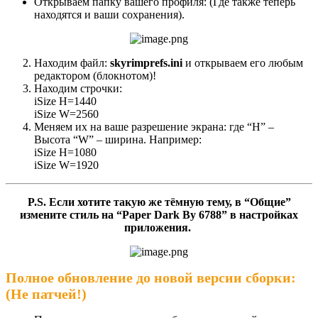
Открываем папку вашего профиля: (Где также теперь
находятся и ваши сохранения).
Находим файл:
skyrimprefs.ini
и открываем его любым
редактором (блокнотом)!
Находим строчки:
iSize H=1440
iSize W=2560
Меняем их на ваше разрешение экрана: где “H” –
Высота “W” – ширина. Например:
iSize H=1080
iSize W=1920
P.S. Если хотите такую же тёмную тему, в “Общие”
измените стиль на “Paper Dark By 6788” в настройках
приложения.
Полное обновление до новой версии сборки:
(Не патчей!)