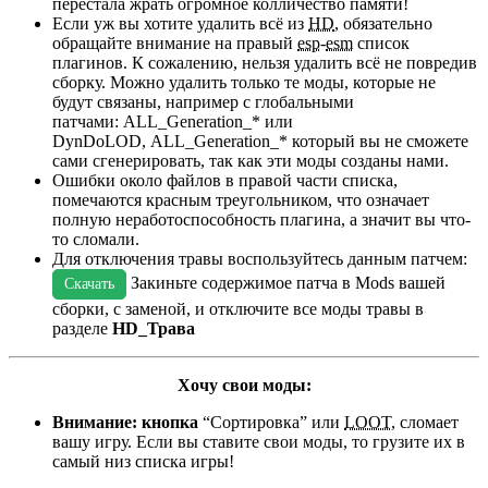
перестала жрать огромное колличество памяти!
Если уж вы хотите удалить всё из
HD
, обязательно
обращайте внимание на правый
esp
-
esm
список
плагинов. К сожалению, нельзя удалить всё не повредив
сборку. Можно удалить только те моды, которые не
будут связаны, например с глобальными
патчами: ALL_Generation_* или
DynDoLOD, ALL_Generation_* который вы не сможете
сами сгенерировать, так как эти моды созданы нами.
Ошибки около файлов в правой части списка,
помечаются красным треугольником, что означает
полную неработоспособность плагина, а значит вы что-
то сломали.
Для отключения травы воспользуйтесь данным патчем:
Закиньте содержимое патча в Mods вашей
Скачать
сборки, с заменой, и отключите все моды травы в
разделе
HD_Трава
Хочу свои моды:
Внимание: кнопка
“Сортировка” или
LOOT
, сломает
вашу игру. Если вы ставите свои моды, то грузите их в
самый низ списка игры!