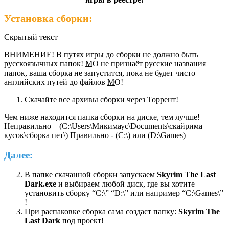
Установка сборки:
Скрытый текст
ВНИМЕНИЕ! В путях игры до сборки не должно быть
русскоязычных папок!
МО
не признаёт русские названия
папок, ваша сборка не запустится, пока не будет чисто
английских путей до файлов
МО
!
Скачайте все архивы сборки через Торрент!
Чем ниже находится папка сборки на диске, тем лучше!
Неправильно – (C:\Users\Микимаус\Documents\скайрима
кусок\сборка пет\) Правильно - (C:\) или (D:\Games)
Далее:
В папке скачанной сборки запускаем
Skyrim The Last
Dark.exe
и выбираем любой диск, где вы хотите
установить сборку “C:\” “D:\” или например “С:\Games\”
!
При распаковке сборка сама создаст папку:
Skyrim The
Last Dark
под проект!