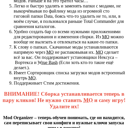
модов. Раньше я на это тратил часы…
Легко и быстро удалять и заменять папки с модами, не
выкорчёвывая по файлику мода из огромной сто
гиговой папки Data, боясь что-то удалить не то, или, в
моём случае, я пользовался раньше Total Commander для
сравнения каталогов.
Удобно создать бар со всеми нужными приложениями
для редактирования и изменения сборки. Из
МО
можно
вообще не вылезать и отвлекаться на какие-то папки.
К слову о папках. Скачанные моды устанавливаются
напрямую через
МО
не распаковывая их.
МО
сделает
всё за вас. Он поддерживает установщики Нексуса –
Вортекса и
Wrue Bash
(Если хоть кто-то такие ещё
делает.).
Имеет Сортировщик списка загрузки модов встроенный
внутрь
МО
.
Поддерживает Стим достижения.
ВНИМАНИЕ! Сборка устанавливается теперь в
пару кликов! Не нужно ставить
МО
и саму игру!
Удалите их!
Mod Organizer – теперь обучен понимать, где он находится,
сам переписывает свои конфиги и нужные ключи запуска
игры в реестре!