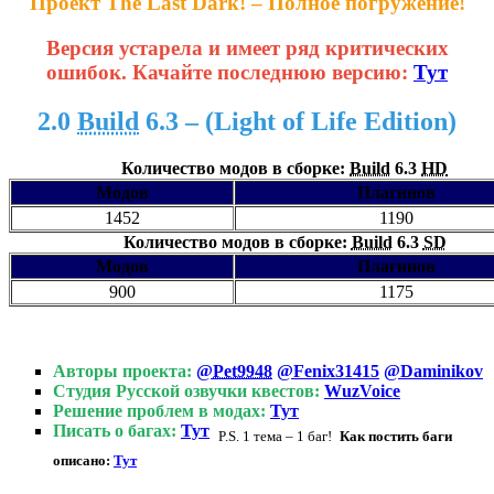
Проект The Last Dark! – Полное погружение!
Версия устарела и имеет ряд критических
ошибок. Качайте последнюю версию:
Тут
2.0
Build
6.3
–
(L
ight of Life Edition
)
Количество модов в сборке:
Build
6.3
HD
Модов
Плагинов
1452
1190
Количество модов в сборке:
Build
6.3
SD
Модов
Плагинов
900
1175
Авторы проекта:
@
Pet9948
@Fenix31415
@Daminikov
Студия Русской озвучки квестов:
WuzVoice
Решение проблем в модах:
Тут
Писать о багах:
Тут
P.S. 1 тема – 1 баг!
Как постить баги
описано:
Тут