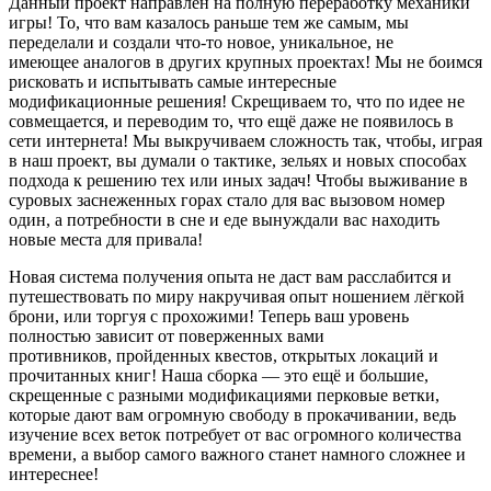
Данный проект направлен на полную переработку механики
игры! То, что вам казалось раньше тем же самым, мы
переделали и создали что-то новое, уникальное, не
имеющее аналогов в других крупных проектах! Мы не боимся
рисковать и испытывать самые интересные
модификационные решения! Скрещиваем то, что по идее не
совмещается, и переводим то, что ещё даже не появилось в
сети интернета! Мы выкручиваем сложность так, чтобы, играя
в наш проект, вы думали о тактике, зельях и новых способах
подхода к решению тех или иных задач! Чтобы выживание в
суровых заснеженных горах стало для вас вызовом номер
один, а потребности в сне и еде вынуждали вас находить
новые места для привала!
Новая система получения опыта не даст вам расслабится и
путешествовать по миру накручивая опыт ношением лёгкой
брони, или торгуя с прохожими! Теперь ваш уровень
полностью зависит от поверженных вами
противников, пройденных квестов, открытых локаций и
прочитанных книг! Наша сборка — это ещё и большие,
скрещенные с разными модификациями перковые ветки,
которые дают вам огромную свободу в прокачивании, ведь
изучение всех веток потребует от вас огромного количества
времени, а выбор самого важного станет намного сложнее и
интереснее!