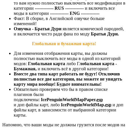
то вам нужно полностью выключить все модификации в
категории
------------- RUS -------------
и включить все
моды в категории
------------- ENG -------------
Факт: В сборке, в Английской озвучке больше
изменений!
Озвучка - Братья Дури
является комической пародией,
и включается чисто ради фана по моду
Братья Дури.
Глобальная и бумажная карта!
Для изменения отображения карты, вы должны
полностью выключить все моды в одной из категорий
модов:
Глобальная карта
либо Г
лобальная карта -
Бумажная,
и включить всё в другой категории!
Вместе два типа карт работать не будут! Отключив
полностью все две категории, вы можете не увидеть
карту мира вообще! Будьте внимательны!
Обязательно проверяем что бы в правом списке
плагинов были
подключены:
IcePenguinWorldMapPaper.
esp
и доп файлы карт, либо
IcePenguinWorldMap.
esp
и доп
файлы карт, в зависимости от выбранной категории
карты.
Напомню, что ваши моды не должны грузится после модов на