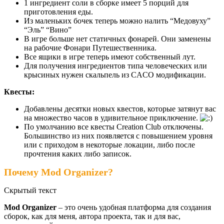
1 ингредиент соли в сборке имеет 5 порций для
приготовления еды.
Из маленьких бочек теперь можно налить “Медовуху”
“Эль” “Вино”
В игре больше нет статичных фонарей. Они заменены
на рабочие Фонари Путешественника.
Все ящики в игре теперь имеют собственный лут.
Для получения ингредиентов типа человеческих или
крысиных нужен скальпель из CACO модификации.
Квесты:
Добавлены десятки новых квестов, которые затянут вас
на множество часов в удивительное приключение.
По умолчанию все квесты Creation Club отключены.
Большинство из них появляется с повышением уровня
или с приходом в некоторые локации, либо после
прочтения каких либо записок.
Почему Мod Organizer?
Скрытый текст
Мod Organizer
– это очень удобная платформа для создания
сборок, как для меня, автора проекта, так и для вас,