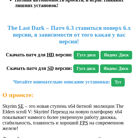
лишних установок!
The Last Dark
– Патч 6.3 ставиться поверх 6.х
версии, в зависимости от того какая у вас
версия!
Скачать патч для
HD
версии:
Гугл диск
Яндекс Диск
Скачать патч для
SD
версии:
Гугл диск
Яндекс Диск
Читайте внимательно описание установки:
Тут
О проекте:
Skyrim
SE
– это новая ступень x64 битной эволюции The
Elders scroll V: Skyrim! Переход на новую платформу x64
показывает намного более уверенную работу движка,
стабильность, плавность и хороший
FPS
на современном
железе!