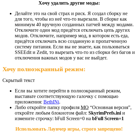
Хочу удалить другие моды:
Делайте это на свой страх и риск. Я создал сборку не
для того, чтобы из неё что-то вырезали. В сборке как
минимум 40 вручную созданных патчей между модами.
Отключите один мод придётся отключать цепь других
модов. Отключите, например мод, в котором есть еда,
придётся отключать всю созданную и пропатченную
систему питания. Если вы не знаете, как пользоваться
SSEEdit и Zedit, то вырезать что-то из сборки без багов и
отключения важных модов у вас не выйдет.
Хочу полноэкранный режим:
Скрытый текст
Если вы хотите перейти в полноэкранный режим,
выставьте соответствующую галочку с помощью
приложения:
BethINi
.
Либо откройте папку профиля
МО
“Основная версия”,
откройте любым блокнотом файл:
SkyrimPrefs.ini
и
измените строчку: bFull Screen=0 на
bFull Screen=1
Использовать Лаунчер игры, строго запрещено!