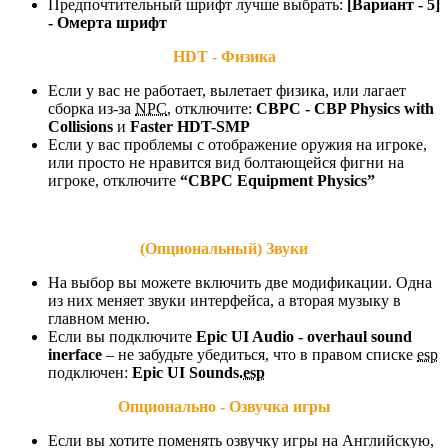
Предпочтительный шрифт лучше выбрать:
[Вариант - 5]
- Омерта шрифт
HDT - Физика
Если у вас не работает, вылетает физика, или лагает
сборка из-за
NPC
, отключите:
CBPC - CBP Physics with
Collisions
и
Faster HDT-SMP
Если у вас проблемы с отображение оружия на игроке,
или просто не нравится вид болтающейся фигни на
игроке, отключите
“CBPC Equipment Physics”
(Опциональный) Звуки
На выбор вы можете включить две модификации. Одна
из них меняет звуки интерфейса, а вторая музыку в
главном меню.
Если вы подключите
Epic UI Audio - overhaul sound
inerface
– не забудьте убедиться, что в правом списке
esp
подключен:
Epic UI Sounds.
esp
Опционально - Озвучка игры
Если вы хотите поменять озвучку игры на Английскую,