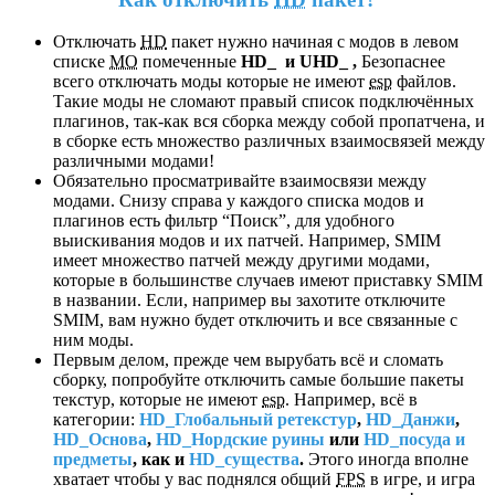
Отключать
HD
пакет нужно начиная с модов в левом
списке
МО
помеченные
HD_ и UHD_ ,
Безопаснее
всего отключать моды которые не имеют
esp
файлов.
Такие моды не сломают правый список подключённых
плагинов, так-как вся сборка между собой пропатчена, и
в сборке есть множество различных взаимосвязей между
различными модами!
Обязательно просматривайте взаимосвязи между
модами. Снизу справа у каждого списка модов и
плагинов есть фильтр “Поиск”, для удобного
выискивания модов и их патчей. Например, SMIM
имеет множество патчей между другими модами,
которые в большинстве случаев имеют приставку SMIM
в названии. Если, например вы захотите отключите
SMIM, вам нужно будет отключить и все связанные с
ним моды.
Первым делом, прежде чем вырубать всё и сломать
сборку, попробуйте отключить самые большие пакеты
текстур, которые не имеют
esp
. Например, всё в
категории:
HD_Глобальный ретекстур
,
HD_Данжи
,
HD_Основа
,
HD_Нордские руины
или
HD_посуда и
предметы
, как и
HD_существа
.
Этого иногда вполне
хватает чтобы у вас поднялся общий
FPS
в игре, и игра