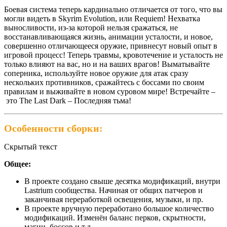
Боевая система теперь кардинально отличается от того, что вы
могли видеть в Skyrim Evolution, или Requiem! Нехватка
выносливости, из-за которой нельзя сражаться, не
восстанавливающаяся жизнь, анимации усталости, и новое,
совершенно отличающееся оружие, привнесут новый опыт в
игровой процесс! Теперь травмы, кровотечение и усталость не
только влияют на вас, но и на ваших врагов! Выматывайте
соперника, используйте новое оружие для атак сразу
нескольких противников, сражайтесь с боссами по своим
правилам и выживайте в новом суровом мире! Встречайте –
это The Last Dark – Последняя тьма!
Особенности сборки:
Скрытый текст
Общее:
В проекте создано свыше десятка модификаций, внутри
Lastrium сообщества. Начиная от общих патчеров и
заканчивая переработкой освещения, музыки, и пр.
В проекте вручную переработано большое количество
модификаций. Изменён баланс перков, скрытности,
магии, боссов и т.д.