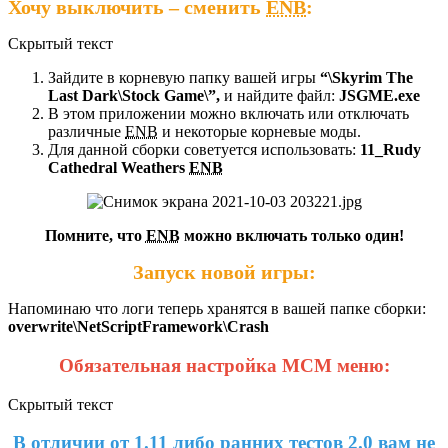
Хочу выключить – сменить
ENB
:
Скрытый текст
Зайдите в корневую папку вашей игры
“\Skyrim The
Last Dark\Stock Game\”,
и найдите файл:
JSGME.exe
В этом приложении можно включать или отключать
различные
ENB
и некоторые корневые моды.
Для данной сборки советуется использовать:
11_Rudy
Cathedral Weathers
ENB
Помните, что
ENB
можно включать только один!
Запуск новой игры:
Напоминаю что логи теперь хранятся в вашей папке сборки:
overwrite\NetScriptFramework\Crash
Обязательная настройка МСМ меню:
Скрытый текст
В отличии от 1.11 либо ранних тестов 2.0 вам не