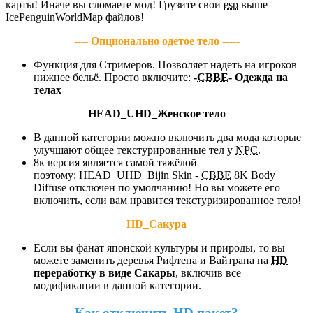
карты! Иначе вы сломаете мод! Грузите свои
esp
выше
IcePenguinWorldMap файлов!
---- Опционально одетое тело -----
Функция для Стримеров. Позволяет надеть на игроков
нижнее бельё. Просто включите:
-
CBBE
- Одежда на
телах
HEAD_UHD_Женское тело
В данной категории можно включить два мода которые
улучшают общее текстурированные тел у
NPC
.
8к версия является самой тяжёлой
поэтому: HEAD_UHD_Bijin Skin -
CBBE
8K Body
Diffuse отключен по умолчанию! Но вы можете его
включить, если вам нравится текстуризированное тело!
HD_Сакура
Если вы фанат японской культуры и природы, то вы
можете заменить деревья Рифтена и Вайтрана на
HD
переработку в виде Сакары
, включив все
модификации в данной категории.
Как отключить
HD
пакет?