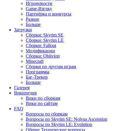
Игроновости
Game-Взгляд
Партнёрка и конкурсы
Разное
Больше
Загрузки
Сборки: Skyrim SE
Сборки: Skyrim LE
Сборки: Fallout
Модификации
Сборки: Oblivion
Minecraft
Сборки по другим играм
Программы
Баг-Трекер
Больше
Галерея
Википедия
Вики по сборкам
Вики по сайтам
FAQ
Вопросы по сборкам
Вопросы по Skyrim SE: Nolvus Ascension
Вопросы по Skyrim LE: Evolution
Общие Технические вопросы