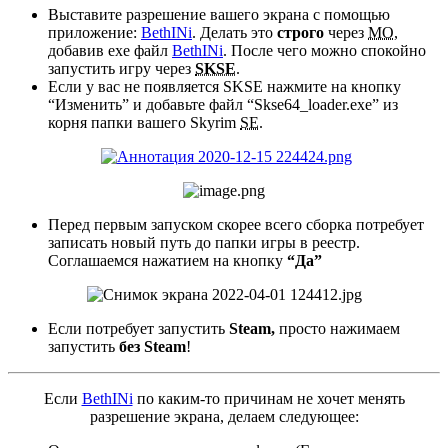
Выставите разрешение вашего экрана с помощью
приложение:
BethINi
. Делать это
строго
через
МО
,
добавив exe файл
BethINi
. После чего можно спокойно
запустить игру через
SKSE
.
Если у вас не появляется SKSE нажмите на кнопку
“Изменить” и добавьте файл “Skse64_loader.exe” из
корня папки вашего Skyrim
SE
.
Перед первым запуском скорее всего сборка потребует
записать новый путь до папки игры в реестр.
Соглашаемся нажатием на кнопку
“Да”
Если потребует запустить
Steam,
просто нажимаем
запустить
без Steam
!
Если
BethINi
по каким-то причинам не хочет менять
разрешение экрана, делаем следующее: