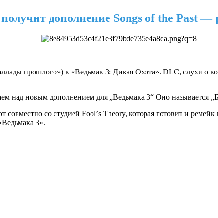
получит дополнение Songs of the Past — р
Баллады прошлого») к «Ведьмак 3: Дикая Охота». DLC, слухи о ко
аем над новым дополнением для „Ведьмака 3“ Оно называется „
ют совместно со студией Foolʼs Theory, которая готовит и реме
«Ведьмака 3».