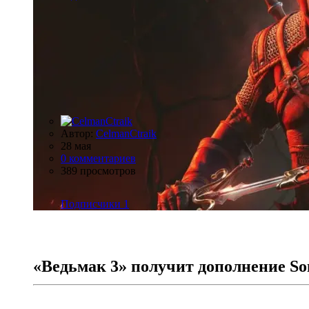
Автор:
CelmanCtraik
28 мая
0 комментариев
389 просмотров
Подписчики
1
«Ведьмак 3» получит дополнение Song