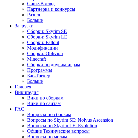
Game-Взгляд
Партнёрка и конкурсы
Разное
Больше
Загрузки
Сборки: Skyrim SE
Сборки: Skyrim LE
Сборки: Fallout
Модификации
Сборки: Oblivion
Minecraft
Сборки по другим играм
Программы
Баг-Трекер
Больше
Галерея
Википедия
Вики по сборкам
Вики по сайтам
FAQ
Вопросы по сборкам
Вопросы по Skyrim SE: Nolvus Ascension
Вопросы по Skyrim LE: Evolution
Общие Технические вопросы
Вопросы по модам