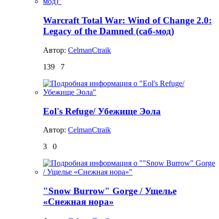
Warcraft Total War: Wind of Change 2.0:
Legacy of the Damned (саб-мод)
Автор:
CelmanCtraik
139
7
Eol's Refuge/ Убежище Эола
Автор:
CelmanCtraik
3
0
"Snow Burrow" Gorge / Ущелье
«Снежная нора»