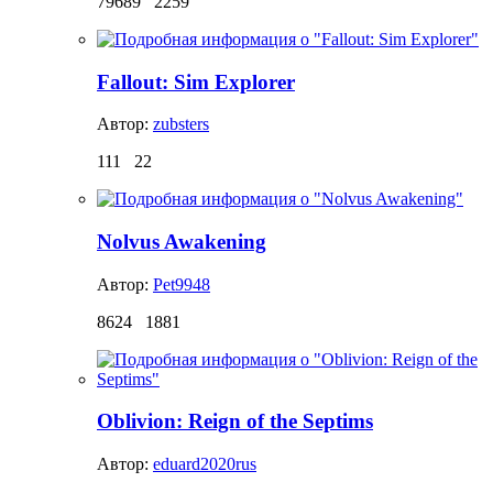
79689
2259
Fallout: Sim Explorer
Автор:
zubsters
111
22
Nolvus Awakening
Автор:
Pet9948
8624
1881
Oblivion: Reign of the Septims
Автор:
eduard2020rus