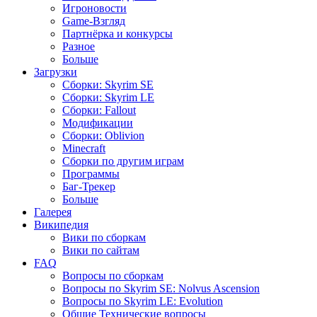
Игроновости
Game-Взгляд
Партнёрка и конкурсы
Разное
Больше
Загрузки
Сборки: Skyrim SE
Сборки: Skyrim LE
Сборки: Fallout
Модификации
Сборки: Oblivion
Minecraft
Сборки по другим играм
Программы
Баг-Трекер
Больше
Галерея
Википедия
Вики по сборкам
Вики по сайтам
FAQ
Вопросы по сборкам
Вопросы по Skyrim SE: Nolvus Ascension
Вопросы по Skyrim LE: Evolution
Общие Технические вопросы