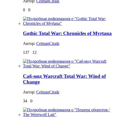
Автор:
CelmanCtraik
0
0
Gothic Total War: Chronicles of Myrtana
Автор:
CelmanCtraik
137
12
Саб-мод Warcraft Total War: Wind of
Change
Автор:
CelmanCtraik
34
0