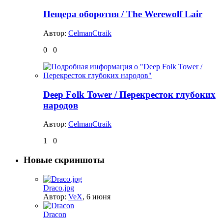
Пещера оборотня / The Werewolf Lair
Автор:
CelmanCtraik
0
0
Deep Folk Tower / Перекресток глубоких
народов
Автор:
CelmanCtraik
1
0
Новые скриншоты
Draco.jpg
Автор:
VeX
,
6 июня
Dracon