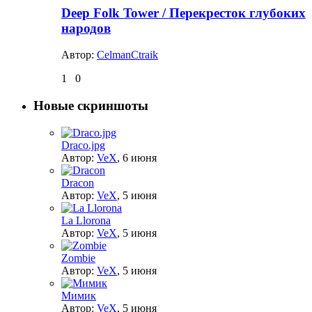
Deep Folk Tower / Перекресток глубоких
народов
Автор:
CelmanCtraik
1
0
Новые скриншоты
Draco.jpg
Автор:
VeX
,
6 июня
Dracon
Автор:
VeX
,
5 июня
La Llorona
Автор:
VeX
,
5 июня
Zombie
Автор:
VeX
,
5 июня
Мимик
Автор:
VeX
,
5 июня