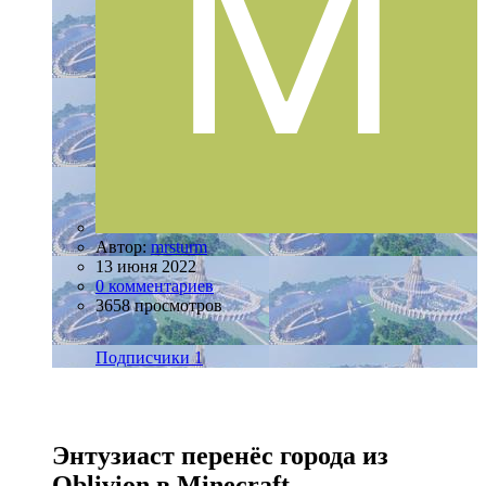
Автор:
mrsturm
13 июня 2022
0 комментариев
3658 просмотров
Подписчики
1
Энтузиаст перенёс города из
Oblivion в Minecraft.