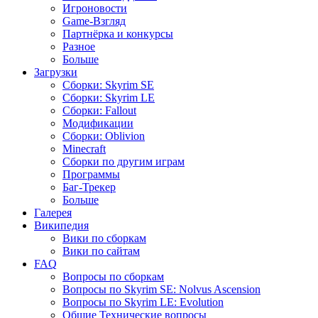
Игроновости
Game-Взгляд
Партнёрка и конкурсы
Разное
Больше
Загрузки
Сборки: Skyrim SE
Сборки: Skyrim LE
Сборки: Fallout
Модификации
Сборки: Oblivion
Minecraft
Сборки по другим играм
Программы
Баг-Трекер
Больше
Галерея
Википедия
Вики по сборкам
Вики по сайтам
FAQ
Вопросы по сборкам
Вопросы по Skyrim SE: Nolvus Ascension
Вопросы по Skyrim LE: Evolution
Общие Технические вопросы