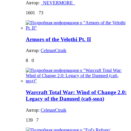
Автор:
_NEVERMORE_
1601
73
Armors of the Velothi Pt. II
Автор:
CelmanCtraik
8
0
Warcraft Total War: Wind of Change 2.0:
Legacy of the Damned (саб-мод)
Автор:
CelmanCtraik
139
7