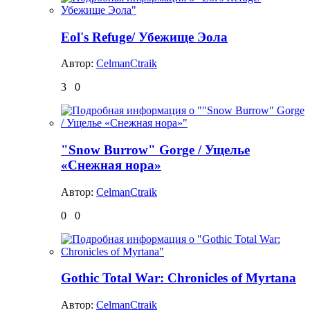
Eol's Refuge/ Убежище Эола
Автор:
CelmanCtraik
3
0
"Snow Burrow" Gorge / Ущелье
«Снежная нора»
Автор:
CelmanCtraik
0
0
Gothic Total War: Chronicles of Myrtana
Автор:
CelmanCtraik