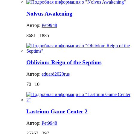
Nolvus Awakening
Автор:
Pet9948
8681
1885
Oblivion: Reign of the Septims
Автор:
eduard2020rus
70
10
Lastrium Game Center 2
Автор:
Pet9948
25267
297