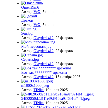
OmenRim6
Автор:
VeX
,
5 июня
Дракон
Автор:
VeX
,
5 июня
Эш.jpg
Автор:
Glayder1412
,
22 февраля
Мой персонаж.jpg
Автор:
Glayder1412
,
22 февраля
Серана.jpg
Автор:
Glayder1412
,
22 февраля
Вот так ********* драконы
Автор:
Glayder1412
,
15 ноября 2025
m1000x1000.jpeg
Автор:
TINka
,
19 июля 2025
54f82850d2d111ef9d916aa9af691ef4_1.jpeg
Автор:
TINka
,
19 июля 2025