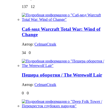
137
12
Саб-мод Warcraft Total War: Wind of
Change
Автор:
CelmanCtraik
34
0
Пещера оборотня / The Werewolf Lair
Автор:
CelmanCtraik
0
0