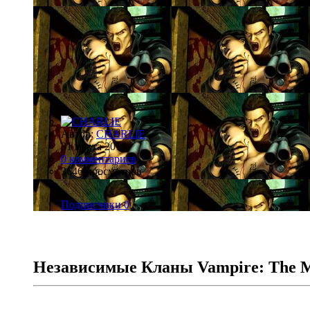
Автор:
CHARLIE
31 марта 2019
0 комментариев
3646 просмотров
Подписчики
0
Независимые Кланы Vampire: The M