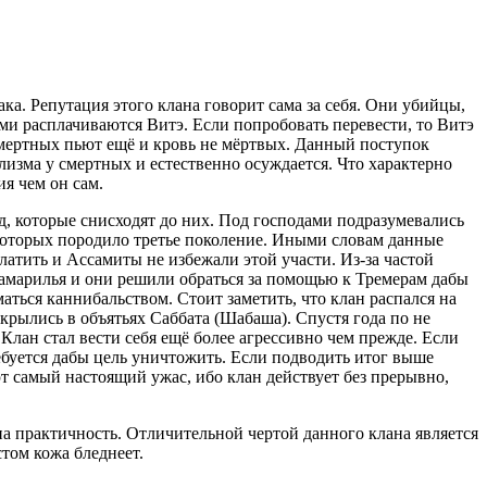
а. Репутация этого клана говорит сама за себя. Они убийцы,
ми расплачиваются Витэ. Если попробовать перевести, то Витэ
и смертных пьют ещё и кровь не мёртвых. Данный поступок
изма у смертных и естественно осуждается. Что характерно
я чем он сам.
д, которые снисходят до них. Под господами подразумевались
 которых породило третье поколение. Иными словам данные
платить и Ассамиты не избежали этой участи. Из-за частой
 Камарилья и они решили обраться за помощью к Тремерам дабы
ться каннибальством. Стоит заметить, что клан распался на
скрылись в объятьях Саббата (Шабаша). Спустя года по не
Клан стал вести себя ещё более агрессивно чем прежде. Если
ребуется дабы цель уничтожить. Если подводить итог выше
т самый настоящий ужас, ибо клан действует без прерывно,
на практичность. Отличительной чертой данного клана является
стом кожа бледнеет.