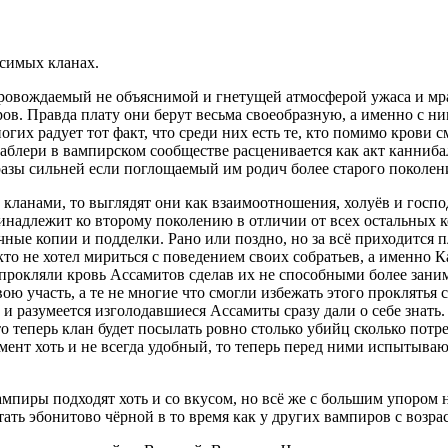
исимых кланах.
ровождаемый не объяснимой и гнетущей атмосферой ужаса и мрак
ов. Правда плату они берут весьма своеобразную, а именно с ни
многих радует тот факт, что среди них есть те, кто помимо кров
аблери в вампирском сообществе расценивается как акт каннибал
зы сильней если поглощаемый им родич более старого поколени
кланами, то выглядят они как взаимоотношения, холуёв и госпо
ринадлежит ко второму поколению в отличии от всех остальных
ачные копии и подделки. Рано или поздно, но за всё приходится 
кто не хотел мириться с поведением своих собратьев, а именно
рокляли кровь Ассамитов сделав их не способными более занима
ю участь, а те не многие что смогли избежать этого проклятья 
 разумеется изголодавшиеся Ассамиты сразу дали о себе знать. 
то теперь клан будет посылать ровно столько убийц сколько пот
мент хоть и не всегда удобный, то теперь перед ними испытываю
мпиры подходят хоть и со вкусом, но всё же с большим упором 
тать эбонитово чёрной в то время как у других вампиров с возра