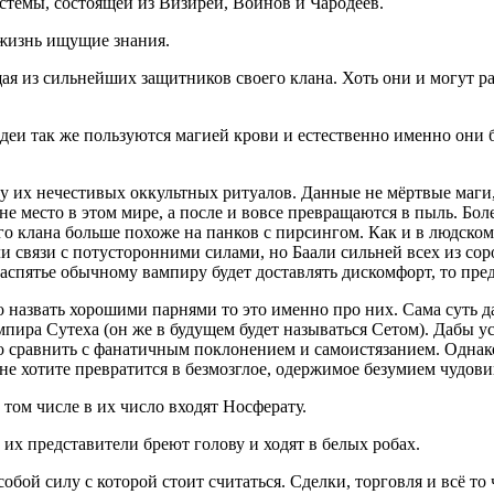
стемы, состоящей из Визирей, Воинов и Чародеев.
 жизнь ищущие знания.
ящая из сильнейших защитников своего клана. Хоть они и могут р
деи так же пользуются магией крови и естественно именно они б
ду их нечестивых оккультных ритуалов. Данные не мёртвые маги
не место в этом мире, а после и вовсе превращаются в пыль. Бо
о клана больше похоже на панков с пирсингом. Как и в людско
ли связи с потусторонними силами, но Баали сильней всех из со
и распятье обычному вампиру будет доставлять дискомфорт, то пред
о назвать хорошими парнями то это именно про них. Сама суть да
мпира Сутеха (он же в будущем будет называться Сетом). Дабы у
 сравнить с фанатичным поклонением и самоистязанием. Однако
не хотите превратится в безмозглое, одержимое безумием чудови
 том числе в их число входят Носферату.
 их представители бреют голову и ходят в белых робах.
ой силу с которой стоит считаться. Сделки, торговля и всё то 