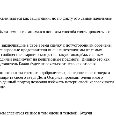
асцениваться как защитники, но по факту это самые идеальные
ыли теми, кто занимался поиском способа снять проклятье со
, заключившие в своё время сделку с потусторонним обречены
лее взрослые представители внешне неотличимы от самых
м сообществе старшие смотрят на такую молодёжь с явным
родичей реагируют на религиозные предметы. Видимо это как
ставитель Баали будет шарахаться от него как от огня.
нного клана состоит в добродетелях, контроле своего зверя и
смирить своего зверя Дети Осириса проводят очень много
 данный подход позволял избежать потери своей человечности
ще.
чем славиться бизнес в том числе и теневой. Будучи