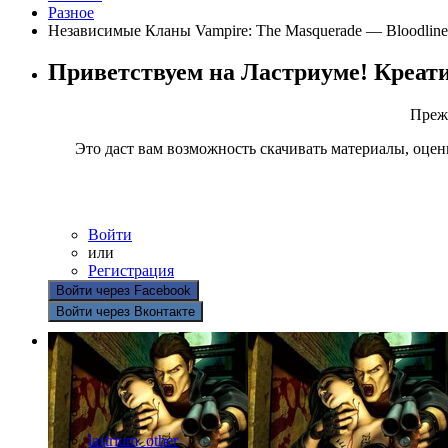
Разное
Независимые Кланы Vampire: The Masquerade — Bloodline
Приветствуем на Ластриуме! Креат
Прежд
Это даст вам возможность скачивать материалы, оцен
Войти
или
Регистрация
Войти через Facebook
Войти через Вконтакте
lastrium_other