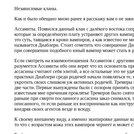
Независимые кланы.
Как и было обещано мною ранее я расскажу вам о не зав
Ассамиты. Появился данный клан с далёкого востока соп
которые за определённую плату устраняют других вампир
это суть, таящаяся в крови вампиров, а как известно не 
называется Диаблери. Стоит отметить что совершение Ди
при совершении подобного юный вампир может стать в ра
Если смотреть на взаимоотношения Ассамитов с другими 
разумеется Ассамиты ибо они верят что их основатель п
ассасины считают себя элитой, а все остальные это не уд
практики Диаблери среди родичей начали появляться те, 
укротить своих слишком уж активных родичей. Тремеры п
две части. Первые вынуждены были с позором принять сво
известным мне причинам проклятье Тремеров было снято и
раньше при смерти посланного ассасина заказ снимался, 
описанного, то если раньше их воспринимали как инстру
внедряя своих агентов везде и всюду.
К своему внешнему виду, а именно экипировке данные ва
то что с возрастом кожа этих вампиров чернеет и может с