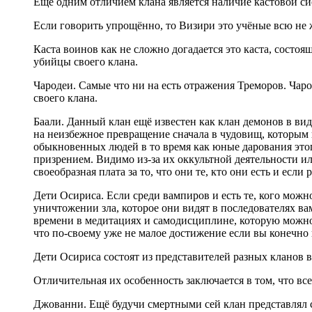
Ещё одним отличием клана является наличие кастовой си
Если говорить упрощённо, то Визири это учёные всю не
Каста воинов как не сложно догадается это каста, состо
убийцы своего клана.
Чародеи. Самые что ни на есть отражения Треморов. Чаро
своего клана.
Баали. Данный клан ещё известен как клан демонов в ви
на неизбежное превращение сначала в чудовищ, которым 
обыкновенных людей в то время как юные дарования этог
призрением. Видимо из-за их оккультной деятельности и
своеобразная плата за то, что они те, кто они есть и есл
Дети Осириса. Если среди вампиров и есть те, кого можн
уничтожении зла, которое они видят в последователях ва
времени в медитациях и самодисциплине, которую можно
что по-своему уже не малое достижение если вы конечно 
Дети Осириса состоят из представителей разных кланов в
Отличительная их особенность заключается в том, что все
Джованни. Ещё будучи смертными сей клан представлял соб