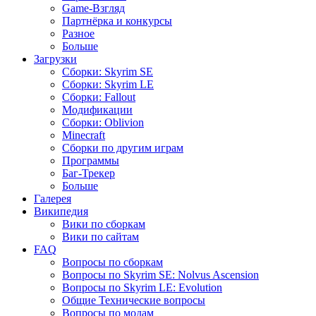
Game-Взгляд
Партнёрка и конкурсы
Разное
Больше
Загрузки
Сборки: Skyrim SE
Сборки: Skyrim LE
Сборки: Fallout
Модификации
Сборки: Oblivion
Minecraft
Сборки по другим играм
Программы
Баг-Трекер
Больше
Галерея
Википедия
Вики по сборкам
Вики по сайтам
FAQ
Вопросы по сборкам
Вопросы по Skyrim SE: Nolvus Ascension
Вопросы по Skyrim LE: Evolution
Общие Технические вопросы
Вопросы по модам