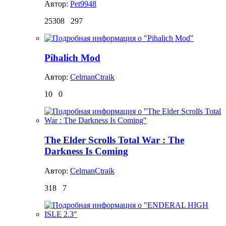
Автор:
Pet9948
25308
297
Pihalich Mod
Автор:
CelmanCtraik
10
0
The Elder Scrolls Total War : The
Darkness Is Coming
Автор:
CelmanCtraik
318
7