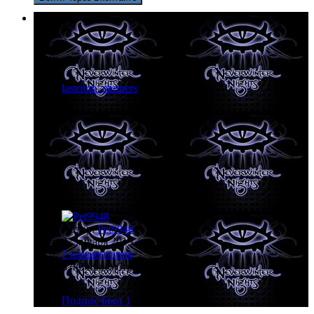
lastrium_partners
Автор:
Pet9948
27 января 2019
2 комментария
3783 просмотра
Подписчики
1