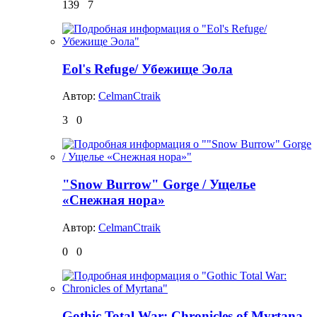
139
7
Eol's Refuge/ Убежище Эола
Автор:
CelmanCtraik
3
0
"Snow Burrow" Gorge / Ущелье
«Снежная нора»
Автор:
CelmanCtraik
0
0
Gothic Total War: Chronicles of Myrtana