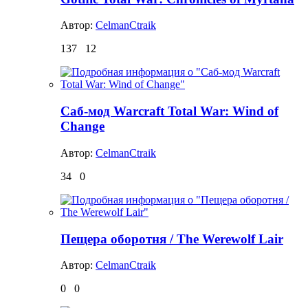
Автор:
CelmanCtraik
137
12
Саб-мод Warcraft Total War: Wind of
Change
Автор:
CelmanCtraik
34
0
Пещера оборотня / The Werewolf Lair
Автор:
CelmanCtraik
0
0