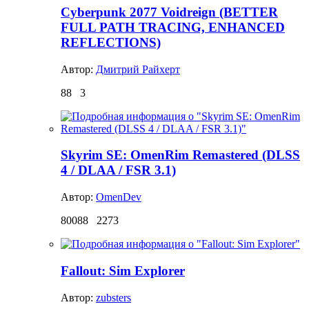
Cyberpunk 2077 Voidreign (BETTER
FULL PATH TRACING, ENHANCED
REFLECTIONS)
Автор:
Дмитрий Райхерт
88
3
Skyrim SE: OmenRim Remastered (DLSS
4 / DLAA / FSR 3.1)
Автор:
OmenDev
80088
2273
Fallout: Sim Explorer
Автор:
zubsters