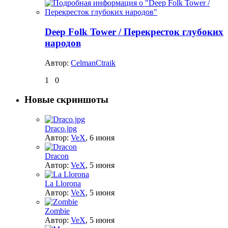
Deep Folk Tower / Перекресток глубоких
народов
Автор:
CelmanCtraik
1
0
Новые скриншоты
Draco.jpg
Автор:
VeX
,
6 июня
Dracon
Автор:
VeX
,
5 июня
La Llorona
Автор:
VeX
,
5 июня
Zombie
Автор:
VeX
,
5 июня