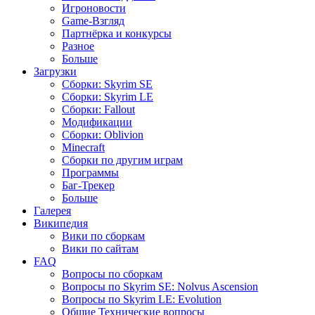
Игроновости
Game-Взгляд
Партнёрка и конкурсы
Разное
Больше
Загрузки
Сборки: Skyrim SE
Сборки: Skyrim LE
Сборки: Fallout
Модификации
Сборки: Oblivion
Minecraft
Сборки по другим играм
Программы
Баг-Трекер
Больше
Галерея
Википедия
Вики по сборкам
Вики по сайтам
FAQ
Вопросы по сборкам
Вопросы по Skyrim SE: Nolvus Ascension
Вопросы по Skyrim LE: Evolution
Общие Технические вопросы