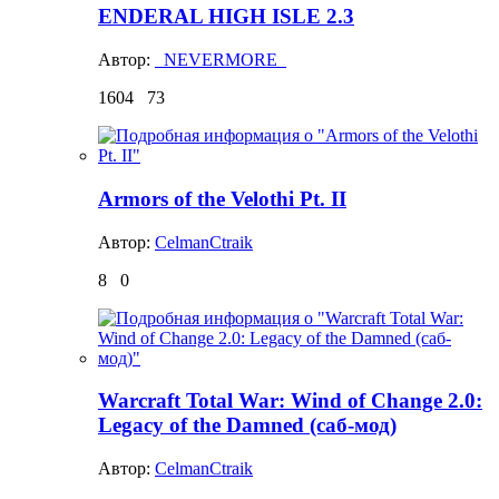
ENDERAL HIGH ISLE 2.3
Автор:
_NEVERMORE_
1604
73
Armors of the Velothi Pt. II
Автор:
CelmanCtraik
8
0
Warcraft Total War: Wind of Change 2.0:
Legacy of the Damned (саб-мод)
Автор:
CelmanCtraik