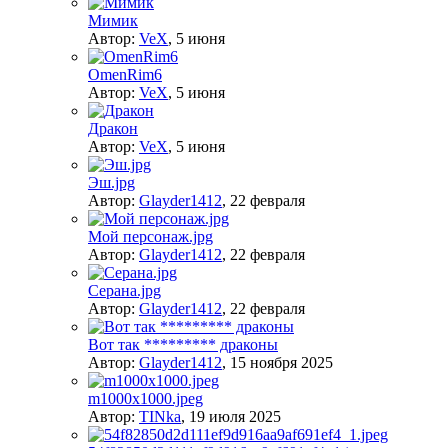
Мимик
Автор:
VeX
,
5 июня
OmenRim6
Автор:
VeX
,
5 июня
Дракон
Автор:
VeX
,
5 июня
Эш.jpg
Автор:
Glayder1412
,
22 февраля
Мой персонаж.jpg
Автор:
Glayder1412
,
22 февраля
Серана.jpg
Автор:
Glayder1412
,
22 февраля
Вот так ********* драконы
Автор:
Glayder1412
,
15 ноября 2025
m1000x1000.jpeg
Автор:
TINka
,
19 июля 2025