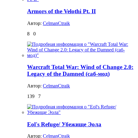
Armors of the Velothi Pt. II
Автор:
CelmanCtraik
8
0
Warcraft Total War: Wind of Change 2.0:
Legacy of the Damned (саб-мод)
Автор:
CelmanCtraik
139
7
Eol's Refuge/ Убежище Эола
Автор:
CelmanCtraik