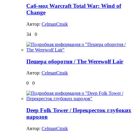
Саб-мод Warcraft Total War: Wind of
Change
Автор:
CelmanCtraik
34
0
Пещера оборотня / The Werewolf Lair
Автор:
CelmanCtraik
0
0
Deep Folk Tower / Перекресток глубоких
народов
Автор:
CelmanCtraik