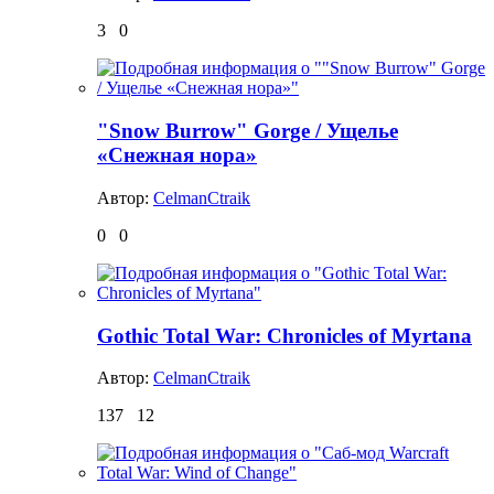
3
0
"Snow Burrow" Gorge / Ущелье
«Снежная нора»
Автор:
CelmanCtraik
0
0
Gothic Total War: Chronicles of Myrtana
Автор:
CelmanCtraik
137
12