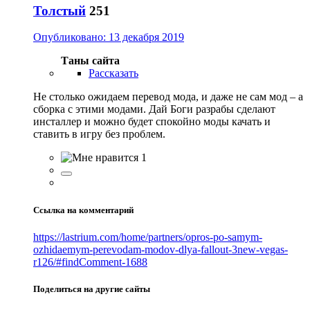
Толстый
251
Опубликовано:
13 декабря 2019
Таны сайта
Рассказать
Не столько ожидаем перевод мода, и даже не сам мод – а
сборка с этими модами. Дай Боги разрабы сделают
инсталлер и можно будет спокойно моды качать и
ставить в игру без проблем.
1
Ссылка на комментарий
https://lastrium.com/home/partners/opros-po-samym-
ozhidaemym-perevodam-modov-dlya-fallout-3new-vegas-
r126/#findComment-1688
Поделиться на другие сайты