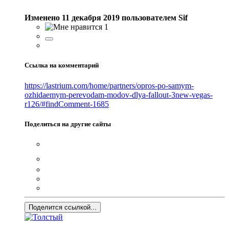
Изменено
11 декабря 2019
пользователем Sif
1
Ссылка на комментарий
https://lastrium.com/home/partners/opros-po-samym-
ozhidaemym-perevodam-modov-dlya-fallout-3new-vegas-
r126/#findComment-1685
Поделиться на другие сайты
Поделится ссылкой...