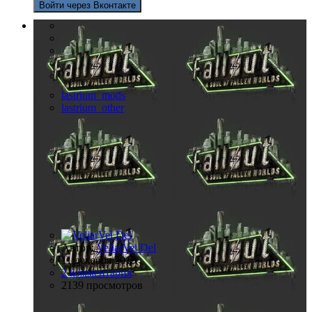
Войти через Вконтакте
lastrium_mods
lastrium_other
Автор:
VeliarVel Del
11 декабря 2019
2 комментария
2139 просмотров