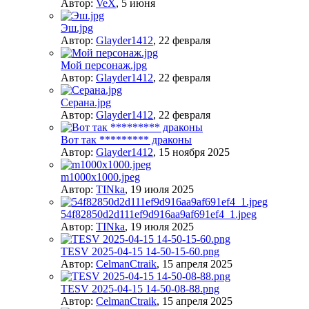
Автор:
VeX
,
5 июня
Эш.jpg
Автор:
Glayder1412
,
22 февраля
Мой персонаж.jpg
Автор:
Glayder1412
,
22 февраля
Серана.jpg
Автор:
Glayder1412
,
22 февраля
Вот так ********* драконы
Автор:
Glayder1412
,
15 ноября 2025
m1000x1000.jpeg
Автор:
TINka
,
19 июля 2025
54f82850d2d111ef9d916aa9af691ef4_1.jpeg
Автор:
TINka
,
19 июля 2025
TESV 2025-04-15 14-50-15-60.png
Автор:
CelmanCtraik
,
15 апреля 2025
TESV 2025-04-15 14-50-08-88.png
Автор:
CelmanCtraik
,
15 апреля 2025