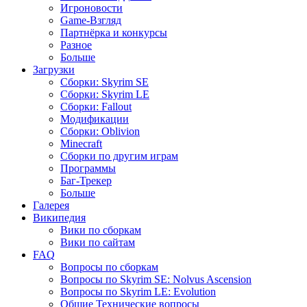
Игроновости
Game-Взгляд
Партнёрка и конкурсы
Разное
Больше
Загрузки
Сборки: Skyrim SE
Сборки: Skyrim LE
Сборки: Fallout
Модификации
Сборки: Oblivion
Minecraft
Сборки по другим играм
Программы
Баг-Трекер
Больше
Галерея
Википедия
Вики по сборкам
Вики по сайтам
FAQ
Вопросы по сборкам
Вопросы по Skyrim SE: Nolvus Ascension
Вопросы по Skyrim LE: Evolution
Общие Технические вопросы