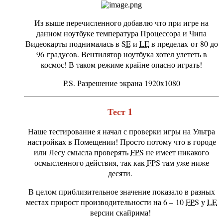
Из выше перечисленного добавлю что при игре на
данном ноутбуке температура Процессора и Чипа
Видеокарты поднималась в
SE
и
LE
в пределах от 80 до
96 градусов. Вентилятор ноутбука хотел улететь в
космос! В таком режиме крайне опасно играть!
P.S. Разрешение экрана 1920x1080
Тест 1
Наше тестирование я начал с проверки игры на Ультра
настройках в Помещении! Просто потому что в городе
или Лесу смысла проверять
FPS
не имеет никакого
осмысленного действия, так как
FPS
там уже ниже
десяти.
В целом приблизительное значение показало в разных
местах прирост производительности на 6 – 10
FPS
у
LE
версии скайрима!