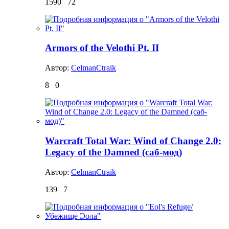
1590
72
Armors of the Velothi Pt. II
Автор:
CelmanCtraik
8
0
Warcraft Total War: Wind of Change 2.0:
Legacy of the Damned (саб-мод)
Автор:
CelmanCtraik
139
7