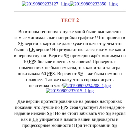
ТЕСТ 2
Во втором тестовом запуске мной были выставлены
самые минимальные настройки графики! Что привело в
SE
версии к картинке даже хуже по качеству чем это
было в
LE
версии! Но результат оказался таким же как и
в первом случаи. Версия
SE
примерно жрёт минимум на
10
FPS
больше в лесных условиях! Проверять в
помещениях не было смысла, так как и та и та игра
показывала 60
FPS
. Версия от
SE
– же была немного
плавнее. Так же скажу что в городах играть
невозможно уже!
Две версии протестированные на разных настройках
показали что лучше по
FPS
себя чувствует Легендарное
издание нежели
SE
! Но не стоит забывать что
SE
версия
как и
LE
упирается в память вашей видеокарты и
процессорные мощности! При тестировании
SE