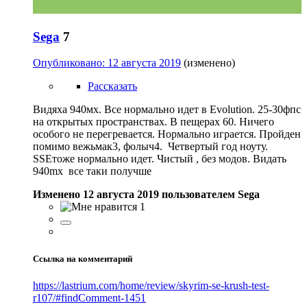
Sega
7
Опубликовано:
12 августа 2019
(изменено)
Рассказать
Видяха 940мх. Все нормально идет в Evolution. 25-30фпс
на открытых пространствах. В пещерах 60. Ничего
особого не перегревается. Нормально играется. Пройден
помимо вежьмак3, фолыч4. Четвертый год ноуту.
SSEтоже нормально идет. Чистый , без модов. Видать
940mx все таки получше
Изменено
12 августа 2019
пользователем Sega
1
Ссылка на комментарий
https://lastrium.com/home/review/skyrim-se-krush-test-
r107/#findComment-1451