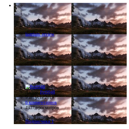
lastrium_review
Автор:
Pet9948
9 августа 2019
6 комментариев
4317 просмотров
Подписчики
1