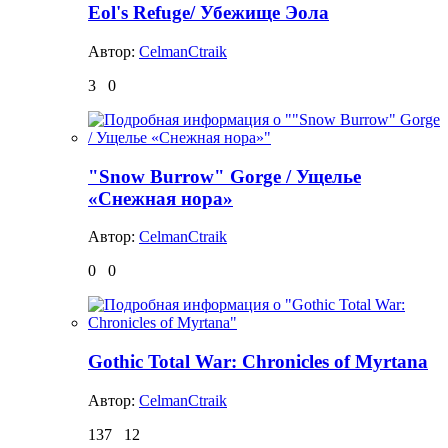
Eol's Refuge/ Убежище Эола
Автор:
CelmanCtraik
3
0
"Snow Burrow" Gorge / Ущелье
«Снежная нора»
Автор:
CelmanCtraik
0
0
Gothic Total War: Chronicles of Myrtana
Автор:
CelmanCtraik
137
12