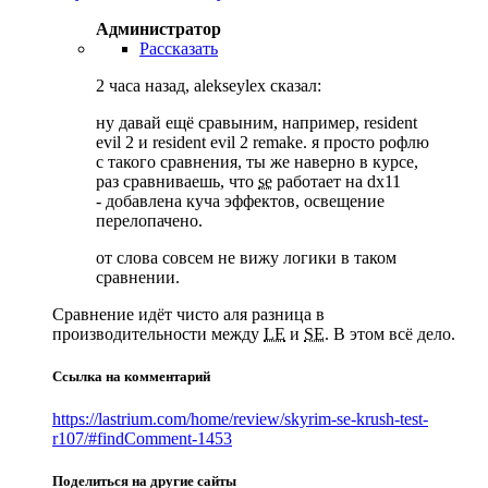
Администратор
Рассказать
2 часа назад, alekseylex сказал:
ну давай ещё сравыним, например, resident
evil 2 и resident evil 2 remake. я просто рофлю
с такого сравнения, ты же наверно в курсе,
раз сравниваешь, что
se
работает на dx11
- добавлена куча эффектов, освещение
перелопачено.
от слова совсем не вижу логики в таком
сравнении.
Сравнение идёт чисто аля разница в
производительности между
LE
и
SE
. В этом всё дело.
Ссылка на комментарий
https://lastrium.com/home/review/skyrim-se-krush-test-
r107/#findComment-1453
Поделиться на другие сайты