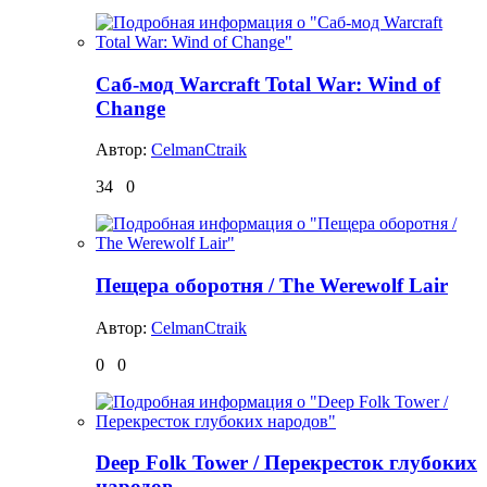
Саб-мод Warcraft Total War: Wind of
Change
Автор:
CelmanCtraik
34
0
Пещера оборотня / The Werewolf Lair
Автор:
CelmanCtraik
0
0
Deep Folk Tower / Перекресток глубоких
народов