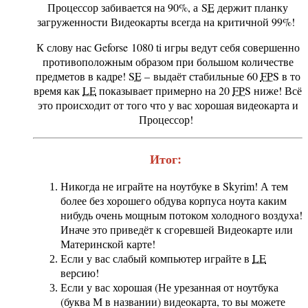
Процессор забивается на 90%, а
SE
держит планку
загруженности Видеокарты всегда на критичной 99%!
К слову нас Geforse 1080 ti игры ведут себя совершенно
противоположным образом при большом количестве
предметов в кадре!
SE
– выдаёт стабильные 60
FPS
в то
время как
LE
показывает примерно на 20
FPS
ниже! Всё
это происходит от того что у вас хорошая видеокарта и
Процессор!
Итог:
Никогда не играйте на ноутбуке в Skyrim! А тем
более без хорошего обдува корпуса ноута каким
нибудь очень мощным потоком холодного воздуха!
Иначе это приведёт к сгоревшей Видеокарте или
Материнской карте!
Если у вас слабый компьютер играйте в
LE
версию!
Если у вас хорошая (Не урезанная от ноутбука
(буква М в названии) видеокарта, то вы можете