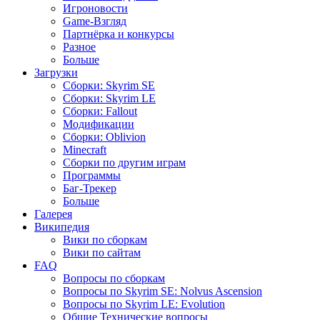
Игроновости
Game-Взгляд
Партнёрка и конкурсы
Разное
Больше
Загрузки
Сборки: Skyrim SE
Сборки: Skyrim LE
Сборки: Fallout
Модификации
Сборки: Oblivion
Minecraft
Сборки по другим играм
Программы
Баг-Трекер
Больше
Галерея
Википедия
Вики по сборкам
Вики по сайтам
FAQ
Вопросы по сборкам
Вопросы по Skyrim SE: Nolvus Ascension
Вопросы по Skyrim LE: Evolution
Общие Технические вопросы