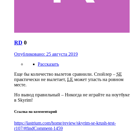
RD
0
Опубликовано:
25 августа 2019
Рассказать
Еще бы количество вылетов сравнили. Спойлер –
SE
практически не вылетает,
LE
может упасть на ровном
месте.
Но вывод правильный – Никогда не играйте на ноутбуке
в Skyrim!
Ссылка на комментарий
https://lastrium.com/home/review/skyrim-se-krush-test-
r107/#findComment-1459