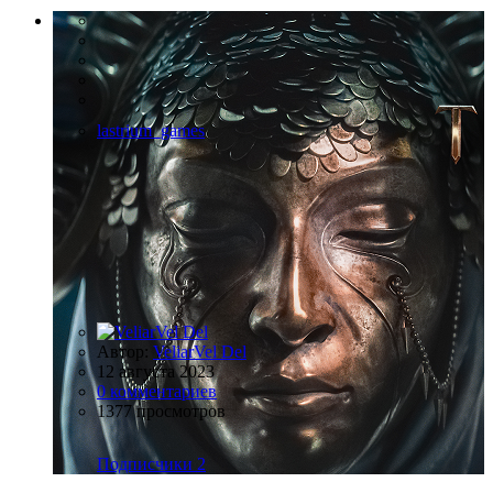
lastrium_games
Автор:
VeliarVel Del
12 августа 2023
0 комментариев
1377 просмотров
Подписчики
2