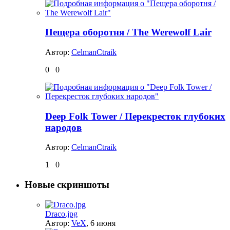
Пещера оборотня / The Werewolf Lair
Автор:
CelmanCtraik
0
0
Deep Folk Tower / Перекресток глубоких
народов
Автор:
CelmanCtraik
1
0
Новые скриншоты
Draco.jpg
Автор:
VeX
,
6 июня