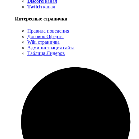
Discord
канал
Twitch
канал
Интересные странички
Правила поведения
Договор Оферты
Wiki страничка
Администрация сайта
Таблица Лидеров