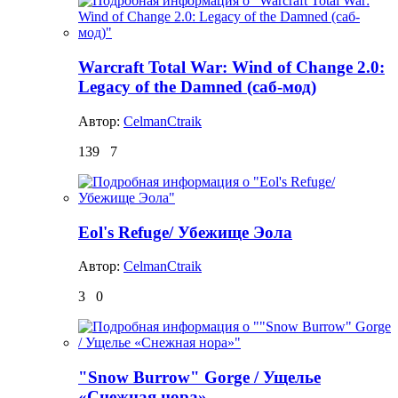
Warcraft Total War: Wind of Change 2.0:
Legacy of the Damned (саб-мод)
Автор:
CelmanCtraik
139
7
Eol's Refuge/ Убежище Эола
Автор:
CelmanCtraik
3
0
"Snow Burrow" Gorge / Ущелье
«Снежная нора»