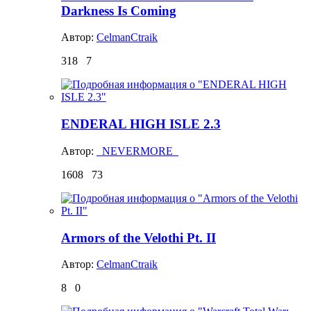
Darkness Is Coming
Автор:
CelmanCtraik
318
7
ENDERAL HIGH ISLE 2.3
Автор:
_NEVERMORE_
1608
73
Armors of the Velothi Pt. II
Автор:
CelmanCtraik
8
0