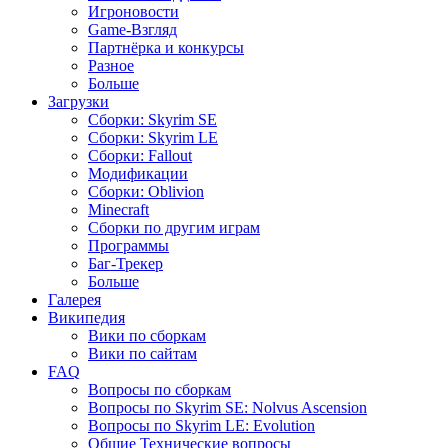
Игроновости
Game-Взгляд
Партнёрка и конкурсы
Разное
Больше
Загрузки
Сборки: Skyrim SE
Сборки: Skyrim LE
Сборки: Fallout
Модификации
Сборки: Oblivion
Minecraft
Сборки по другим играм
Программы
Баг-Трекер
Больше
Галерея
Википедия
Вики по сборкам
Вики по сайтам
FAQ
Вопросы по сборкам
Вопросы по Skyrim SE: Nolvus Ascension
Вопросы по Skyrim LE: Evolution
Общие Технические вопросы