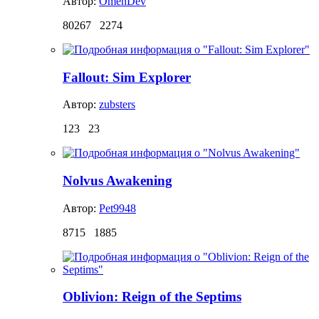
Автор:
OmenDev
80267
2274
Fallout: Sim Explorer
Автор:
zubsters
123
23
Nolvus Awakening
Автор:
Pet9948
8715
1885
Oblivion: Reign of the Septims