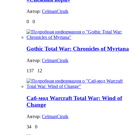
Автор:
CelmanCtraik
0
0
Gothic Total War: Chronicles of Myrtana
Автор:
CelmanCtraik
137
12
Саб-мод Warcraft Total War: Wind of
Change
Автор:
CelmanCtraik
34
0