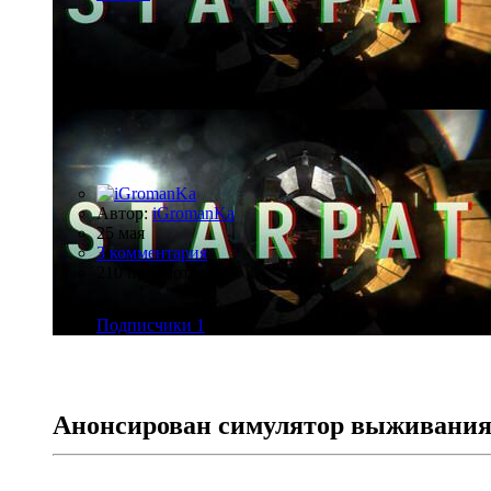
Автор:
iGromanKa
25 мая
3 комментария
210 просмотров
Подписчики
1
Анонсирован симулятор выживания на