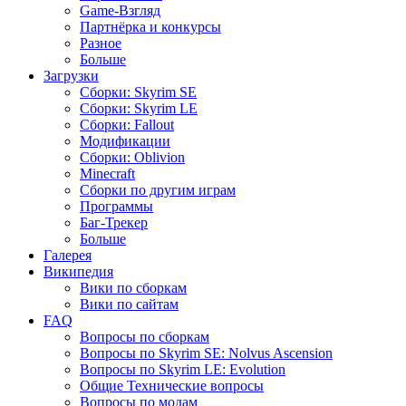
Game-Взгляд
Партнёрка и конкурсы
Разное
Больше
Загрузки
Сборки: Skyrim SE
Сборки: Skyrim LE
Сборки: Fallout
Модификации
Сборки: Oblivion
Minecraft
Сборки по другим играм
Программы
Баг-Трекер
Больше
Галерея
Википедия
Вики по сборкам
Вики по сайтам
FAQ
Вопросы по сборкам
Вопросы по Skyrim SE: Nolvus Ascension
Вопросы по Skyrim LE: Evolution
Общие Технические вопросы
Вопросы по модам