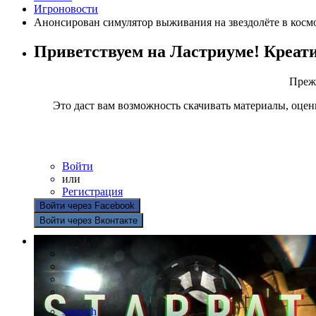
Игроновости
Анонсирован симулятор выживания на звездолёте в космосе
Приветствуем на Ластриуме! Креат
Прежд
Это даст вам возможность скачивать материалы, оцен
Войти
или
Регистрация
Войти через Facebook
Войти через Вконтакте
starpath