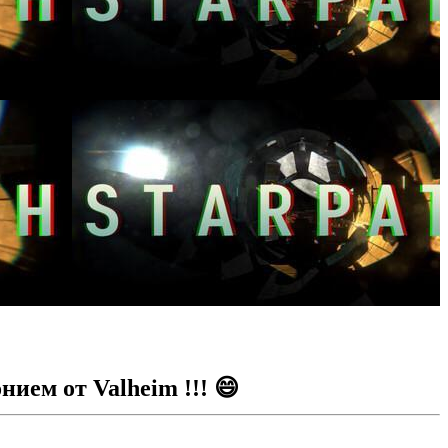
ием от Valheim !!! 😄