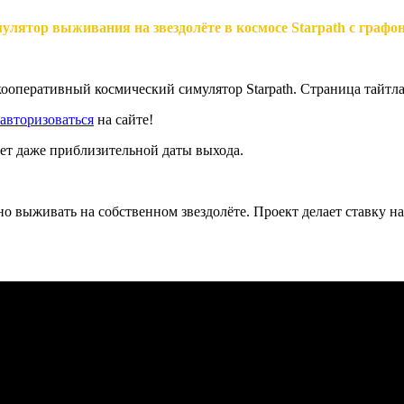
лятор выживания на звездолёте в космосе Starpath с графон
оперативный космический симулятор Starpath. Страница тайтла
авторизоваться
на сайте!
нет даже приблизительной даты выхода.
о выживать на собственном звездолёте. Проект делает ставку н