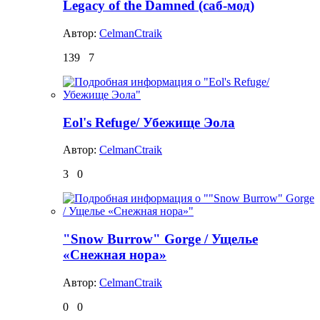
Legacy of the Damned (саб-мод)
Автор:
CelmanCtraik
139
7
Eol's Refuge/ Убежище Эола
Автор:
CelmanCtraik
3
0
"Snow Burrow" Gorge / Ущелье
«Снежная нора»
Автор:
CelmanCtraik
0
0