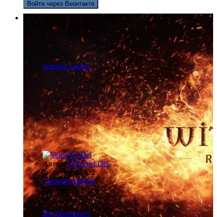
Войти через Вконтакте
lastrium_games
Автор:
VeliarVel Del
26 октября 2022
0 комментариев
2277 просмотров
Подписчики
1