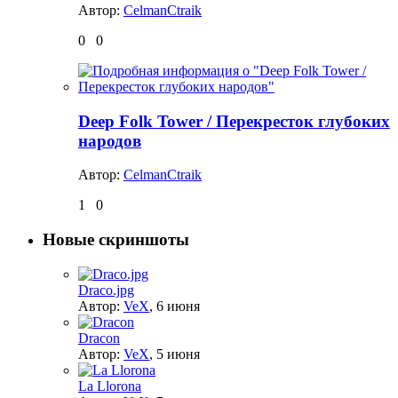
Автор:
CelmanCtraik
0
0
Deep Folk Tower / Перекресток глубоких
народов
Автор:
CelmanCtraik
1
0
Новые скриншоты
Draco.jpg
Автор:
VeX
,
6 июня
Dracon
Автор:
VeX
,
5 июня
La Llorona