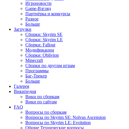
Игроновости
Game-Взгляд
Партнёрка и конкурсы
Разное
Больше
Загрузки
Сборки: Skyrim SE
Сборки: Skyrim LE
Сборки: Fallout
Модификации
Сборки: Oblivion
Minecraft
Сборки по другим играм
Программы
Баг-Трекер
Больше
Галерея
Википедия
Вики по сборкам
Вики по сайтам
FAQ
Вопросы по сборкам
Вопросы по Skyrim SE: Nolvus Ascension
Вопросы по Skyrim LE: Evolution
Общие Технические вопросы