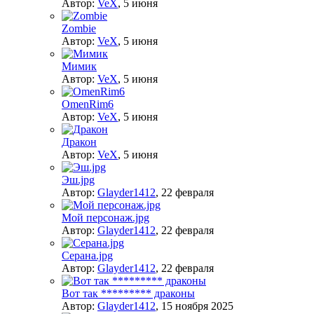
Автор:
VeX
,
5 июня
Zombie
Автор:
VeX
,
5 июня
Мимик
Автор:
VeX
,
5 июня
OmenRim6
Автор:
VeX
,
5 июня
Дракон
Автор:
VeX
,
5 июня
Эш.jpg
Автор:
Glayder1412
,
22 февраля
Мой персонаж.jpg
Автор:
Glayder1412
,
22 февраля
Серана.jpg
Автор:
Glayder1412
,
22 февраля
Вот так ********* драконы
Автор:
Glayder1412
,
15 ноября 2025